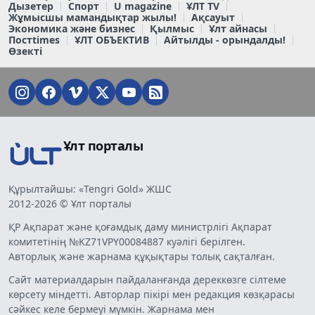
Дызетер
Спорт
U magazine
ҰЛТ TV
Жұмысшы мамандықтар жылы!
Ақсауыт
Экономика және бизнес
Қылмыс
Ұлт айнасы
Постtimes
ҰЛТ ОБЪЕКТИВ
Айтылды - орындалды!
Өзекті
Ұлт порталы
Құрылтайшы: «Tengri Gold» ЖШС
2012-2026 © Ұлт порталы
ҚР Ақпарат және қоғамдық даму министрлігі Ақпарат
комитетінің №KZ71VPY00084887 куәлігі берілген.
Авторлық және жарнама құқықтары толық сақталған.
Сайт материалдарын пайдаланғанда дереккөзге сілтеме
көрсету міндетті. Авторлар пікірі мен редакция көзқарасы
сәйкес келе бермеуі мүмкін. Жарнама мен