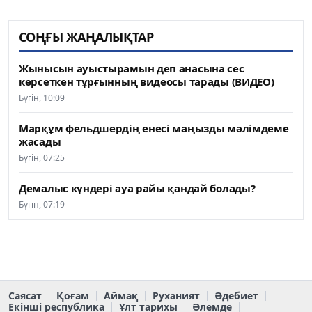
СОҢҒЫ ЖАҢАЛЫҚТАР
Жынысын ауыстырамын деп анасына сес
көрсеткен тұрғынның видеосы тарады (ВИДЕО)
Бүгін, 10:09
Марқұм фельдшердің енесі маңызды мәлімдеме
жасады
Бүгін, 07:25
Демалыс күндері ауа райы қандай болады?
Бүгін, 07:19
Саясат
Қоғам
Аймақ
Руханият
Әдебиет
Екінші республика
Ұлт тарихы
Әлемде