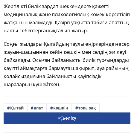
Жергілікті билік зардап шеккендерге қажетті
медициналық және психологиялық көмек көрсетіліп
жатқанын мәлімдеді. Қазіргі уақытта табиғи апаттың
нақты себептері анықталып жатыр.
Соңғы жылдары Қытайдың таулы өңірлерінде нөсер
жауын-шашыннан кейін көшкін мен селдің жиілеуі
байқалады. Осыған байланысты билік тұрғындарды
қауіпті аймақтарға бармауға шақырып, ауа райының
қолайсыздығына байланысты қауіпсіздік
шараларын күшейткен.
Қытай
апат
көшкін
топырақ
Бөлісу