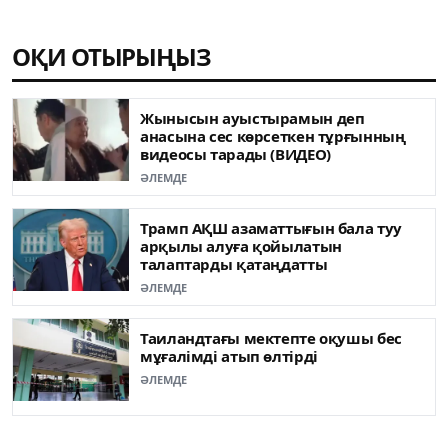
ОҚИ ОТЫРЫҢЫЗ
Жынысын ауыстырамын деп
анасына сес көрсеткен тұрғынның
видеосы тарады (ВИДЕО)
ӘЛЕМДЕ
Трамп АҚШ азаматтығын бала туу
арқылы алуға қойылатын
талаптарды қатаңдатты
ӘЛЕМДЕ
Таиландтағы мектепте оқушы бес
мұғалімді атып өлтірді
ӘЛЕМДЕ