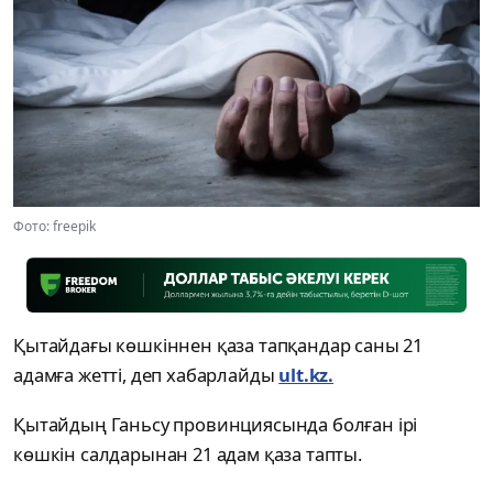
Фото: freepik
Қытайдағы көшкіннен қаза тапқандар саны 21
адамға жетті, деп хабарлайды
ult.kz.
Қытайдың Ганьсу провинциясында болған ірі
көшкін салдарынан 21 адам қаза тапты.