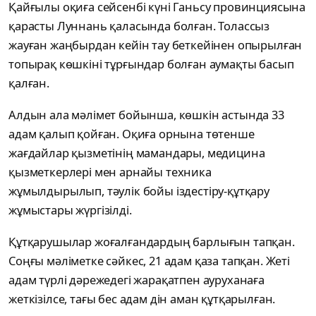
Қайғылы оқиға сейсенбі күні Ганьсу провинциясына
қарасты Луннань қаласында болған. Толассыз
жауған жаңбырдан кейін тау беткейінен опырылған
топырақ көшкіні тұрғындар болған аумақты басып
қалған.
Алдын ала мәлімет бойынша, көшкін астында 33
адам қалып қойған. Оқиға орнына төтенше
жағдайлар қызметінің мамандары, медицина
қызметкерлері мен арнайы техника
жұмылдырылып, тәулік бойы іздестіру-құтқару
жұмыстары жүргізілді.
Құтқарушылар жоғалғандардың барлығын тапқан.
Соңғы мәліметке сәйкес, 21 адам қаза тапқан. Жеті
адам түрлі дәрежедегі жарақатпен ауруханаға
жеткізілсе, тағы бес адам дін аман құтқарылған.