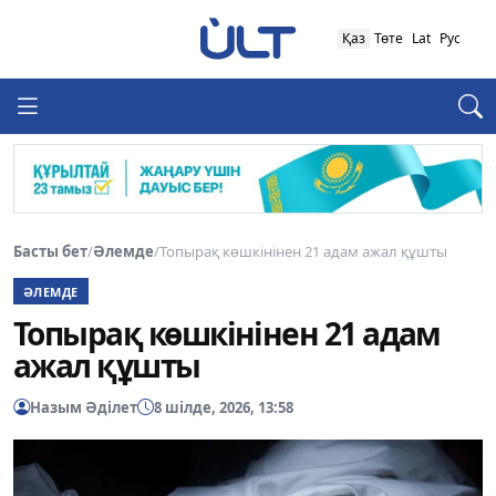
Қаз
Төте
Lat
Рус
Басты бет
/
Әлемде
/
Топырақ көшкінінен 21 адам ажал құшты
ӘЛЕМДЕ
Топырақ көшкінінен 21 адам
ажал құшты
Назым Әділет
8 шілде, 2026, 13:58