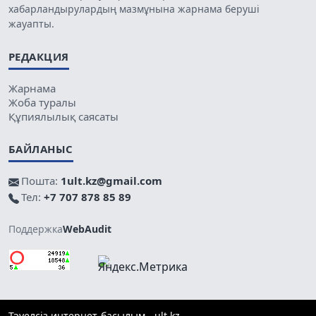
хабарландырулардың мазмұнына жарнама беруші
жауапты.
РЕДАКЦИЯ
Жарнама
Жоба туралы
Құпиялылық саясаты
БАЙЛАНЫС
Пошта:
1ult.kz@gmail.com
Тел:
+7 707 878 85 89
Поддержка
WebAudit
Тәуелсіз интернет-басылым - ult.kz