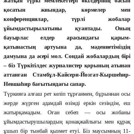
жатқан түркі мемлекеттері өкілдерінің басын
қосатын жиындар, көрмелер мен
конференциялар, түрлі жобалар
ұйымдастырылатыны қуантады. Оның
бауырлас елдер арасындағы қарым-
қатынастың артуына да, мәдениетіміздің
дамуына да әсері мол. Сондай жобалардың бірі
– біз Түркітілдес журналистер қорының атынан
аттанған Стамбұл-Кайсери-Йозгат-Кыршеһир-
Невшаһир бағытындағы сапар.
Түркияға алғаш рет келіп тұрғанмен, бұрыннан осы
жерде жүрген адамдай өзімді еркін сезіндім, еш
жатырқамадым. Оған себеп — осы жобаны
ұйымдастырушылардың қонақжайлығы мен құрақ
ұшып бір тынбай қызмет етуі. Біз маусымның 11-