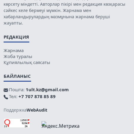
көрсету міндетті. Авторлар пікірі мен редакция көзқарасы
сәйкес келе бермеуі мүмкін. Жарнама мен
хабарландырулардың мазмұнына жарнама беруші
жауапты.
РЕДАКЦИЯ
Жарнама
Жоба туралы
Құпиялылық саясаты
БАЙЛАНЫС
Пошта:
1ult.kz@gmail.com
Тел:
+7 707 878 85 89
Поддержка
WebAudit