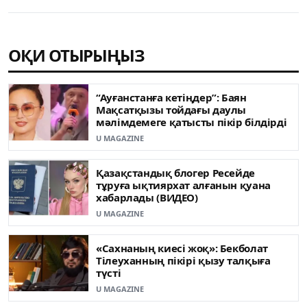
ОҚИ ОТЫРЫҢЫЗ
“Ауғанстанға кетіңдер”: Баян
Мақсатқызы тойдағы даулы
мәлімдемеге қатысты пікір білдірді
U MAGAZINE
Қазақстандық блогер Ресейде
тұруға ықтиярхат алғанын қуана
хабарлады (ВИДЕО)
U MAGAZINE
«Сахнаның киесі жоқ»: Бекболат
Тілеуханның пікірі қызу талқыға
түсті
U MAGAZINE