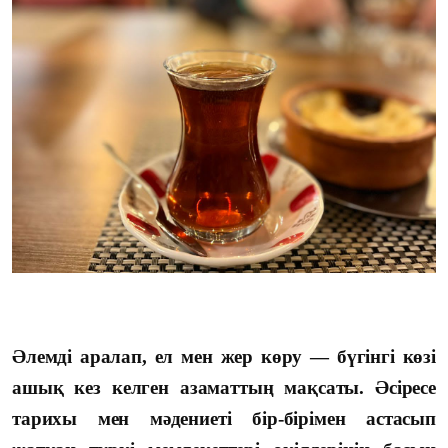
Әлемді аралап, ел мен жер көру — бүгінгі көзі
ашық кез келген азаматтың мақсаты. Әсіресе
тарихы мен мәдениеті бір-бірімен астасып