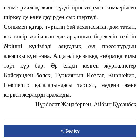
геометриялық және гүлді өрнектермен көмкерілген
шіркеу де көне дәуірден сыр шертеді.
Сонымен қатар, түріктің бай асханасынан дәм татып,
көл-көсір жайылған дастарқанның берекесін сезініп
бірінші күнімізді аяқтадық.
Бұл пресс-турдың
алғашқы күні ғана. Алда әлі қызыққа, ғибратқа толы
төрт күр бар. Әр елден келген журналистер
Кайсериден бөлек, Түркияның Иозгат, Киршеһир,
Невшеһир қалаларындағы тарихи, мәдени және
көрікті жерлерді аралайды.
Нұрболат Жаңаберген, Айбын Құсанбек
Бөлісу