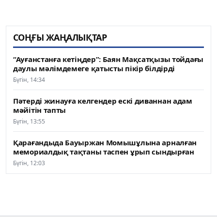
СОҢҒЫ ЖАҢАЛЫҚТАР
“Ауғанстанға кетіңдер”: Баян Мақсатқызы тойдағы
даулы мәлімдемеге қатысты пікір білдірді
Бүгін, 14:34
Пәтерді жинауға келгендер ескі диваннан адам
мәйітін тапты
Бүгін, 13:55
Қарағандыда Бауыржан Момышұлына арналған
мемориалдық тақтаны таспен ұрып сындырған
Бүгін, 12:03