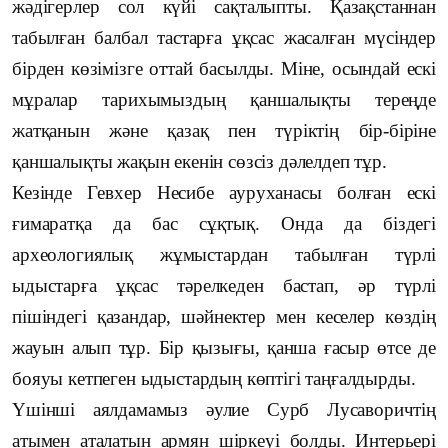
жәдігерлер сол күйі сақталыпты. Қазақстаннан
табылған балбал тастарға ұқсас жасалған мүсіндер
бірден көзімізге оттай басылды. Міне, осындай ескі
мұралар тарихымыздың қаншалықты тереңде
жатқанын және қазақ пен түріктің бір-біріне
қаншалықты жақын екенін сөзсіз дәлелдеп тұр.
Кезінде Гевхер Несибе ауруханасы болған ескі
ғимаратқа да бас сұқтық. Онда да біздегі
археологиялық жұмыстардан табылған түрлі
ыдыстарға ұқсас тәрелкеден бастап, әр түрлі
пішіндегі қазандар, шәйнектер мен кеселер көздің
жауын алып тұр. Бір қызығы, қанша ғасыр өтсе де
бояуы кетпеген ыдыстардың көптігі таңғалдырды.
Үшінші аялдамамыз әулие Сурб Лусаворичтің
атымен аталатын армян шіркеуі болды. Интерьері