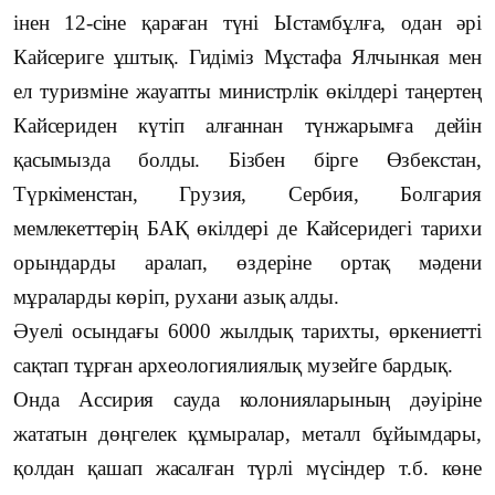
інен 12-сіне қараған түні Ыстамбұлға, одан әрі
Кайсериге ұштық. Гидіміз Мұстафа Ялчынкая мен
ел туризміне жауапты министрлік өкілдері таңертең
Кайсериден күтіп алғаннан түнжарымға дейін
қасымызда болды. Бізбен бірге Өзбекстан,
Түркіменстан, Грузия, Сербия, Болгария
мемлекеттерің БАҚ өкілдері де Кайсеридегі тарихи
орындарды аралап, өздеріне ортақ мәдени
мұраларды көріп, рухани азық алды.
Әуелі осындағы 6000 жылдық тарихты, өркениетті
сақтап тұрған археологиялиялық музейге бардық.
Онда Ассирия сауда колонияларының дәуіріне
жататын дөңгелек құмыралар, металл бұйымдары,
қолдан қашап жасалған түрлі мүсіндер т.б. көне