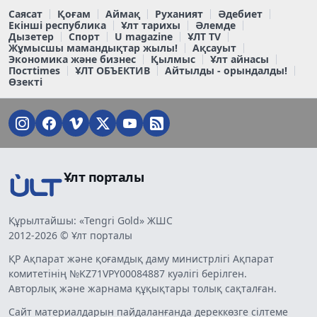
Саясат
Қоғам
Аймақ
Руханият
Әдебиет
Екінші республика
Ұлт тарихы
Әлемде
Дызетер
Спорт
U magazine
ҰЛТ TV
Жұмысшы мамандықтар жылы!
Ақсауыт
Экономика және бизнес
Қылмыс
Ұлт айнасы
Постtimes
ҰЛТ ОБЪЕКТИВ
Айтылды - орындалды!
Өзекті
Ұлт порталы
Құрылтайшы: «Tengri Gold» ЖШС
2012-2026 © Ұлт порталы
ҚР Ақпарат және қоғамдық даму министрлігі Ақпарат
комитетінің №KZ71VPY00084887 куәлігі берілген.
Авторлық және жарнама құқықтары толық сақталған.
Сайт материалдарын пайдаланғанда дереккөзге сілтеме