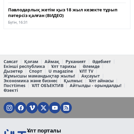
Павлодарлық жетім қыз 18 жыл кезекте тұрып
пәтерсіз қалған (ВИДЕО)
Бүгін, 16:31
Саясат
Қоғам
Аймақ
Руханият
Әдебиет
Екінші республика
Ұлт тарихы
Әлемде
Дызетер
Спорт
U magazine
ҰЛТ TV
Жұмысшы мамандықтар жылы!
Ақсауыт
Экономика және бизнес
Қылмыс
Ұлт айнасы
Постtimes
ҰЛТ ОБЪЕКТИВ
Айтылды - орындалды!
Өзекті
Ұлт порталы