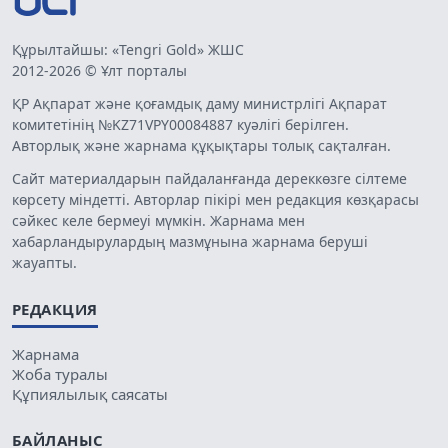
Құрылтайшы: «Tengri Gold» ЖШС
2012-2026 © Ұлт порталы
ҚР Ақпарат және қоғамдық даму министрлігі Ақпарат
комитетінің №KZ71VPY00084887 куәлігі берілген.
Авторлық және жарнама құқықтары толық сақталған.
Сайт материалдарын пайдаланғанда дереккөзге сілтеме
көрсету міндетті. Авторлар пікірі мен редакция көзқарасы
сәйкес келе бермеуі мүмкін. Жарнама мен
хабарландырулардың мазмұнына жарнама беруші
жауапты.
РЕДАКЦИЯ
Жарнама
Жоба туралы
Құпиялылық саясаты
БАЙЛАНЫС