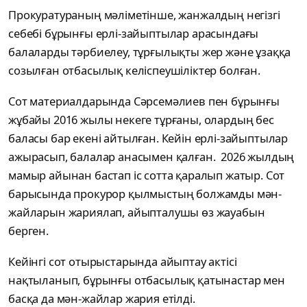
Прокуратураның мәліметінше, жанжалдың негізгі
себебі бұрынғы ерлі-зайыптылар арасындағы
балаларды тәрбиелеу, тұрғылықты жер және ұзаққа
созылған отбасылық келіспеушіліктер болған.
Сот материалдарында Сәрсемәлиев пен бұрынғы
жұбайы 2016 жылы некеге тұрғаны, олардың бес
баласы бар екені айтылған. Кейін ерлі-зайыптылар
ажырасып, балалар анасымен қалған. 2026 жылдың
мамыр айынан бастап іс сотта қаралып жатыр. Сот
барысында прокурор қылмыстың болжамды мән-
жайларын жариялап, айыпталушы өз жауабын
берген.
Кейінгі сот отырыстарында айыптау актісі
нақтыланып, бұрынғы отбасылық қатынастар мен
басқа да мән-жайлар жария етілді.