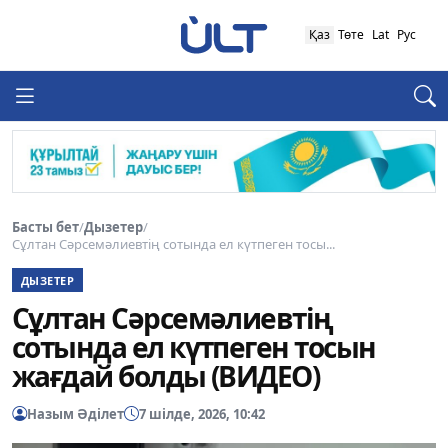
Қаз
Төте
Lat
Рус
Басты бет
/
Дызетер
/
Сұлтан Сәрсемәлиевтің сотында ел күтпеген тосы...
ДЫЗЕТЕР
Сұлтан Сәрсемәлиевтің
сотында ел күтпеген тосын
жағдай болды (ВИДЕО)
Назым Әділет
7 шілде, 2026, 10:42