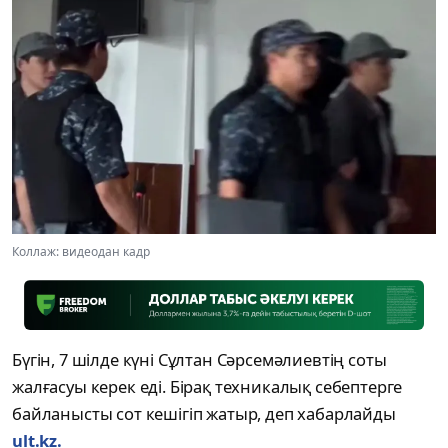
Коллаж: видеодан кадр
Бүгін, 7 шілде күні Сұлтан Сәрсемәлиевтің соты
жалғасуы керек еді. Бірақ техникалық себептерге
байланысты сот кешігіп жатыр, деп хабарлайды
ult.kz.