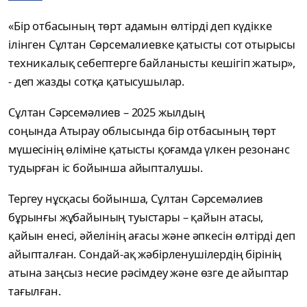
«Бір отбасының төрт адамын өлтірді деп күдікке
ілінген Сұлтан Сөрсемалиевке қатысты сот отырысы
техникалық себептерге байланысты кешігіп жатыр»,
- деп жазды сотқа қатысушылар.
Сұлтан Сәрсемәлиев – 2025 жылдың
соңында Атырау облысында бір отбасының төрт
мүшесінің өліміне қатысты қоғамда үлкен резонанс
тудырған іс бойынша айыпталушы.
Тергеу нұсқасы бойынша, Сұлтан Сәрсемәлиев
бұрынғы жұбайының туыстары – қайын атасы,
қайын енесі, әйелінің ағасы және әпкесін өлтірді деп
айыпталған. Сондай-ақ жәбірленушілердің бірінің
атына заңсыз несие рәсімдеу және өзге де айыптар
тағылған.