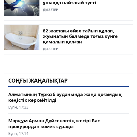
ұшаққа найзағай түсті
ДЫЗЕТЕР
82 жастағы әйел тайып құлап,
жуынатын бөлмеде тоғыз күнге
қамалып қалған
ДЫЗЕТЕР
СОҢҒЫ ЖАҢАЛЫҚТАР
Алматының Түрксіб ауданында жаңа қоғамдық
кеңістік көркейтілді
Бүгін, 17:33
Марқұм Арман Дүйсеновтің жесірі Бас
прокурордан көмек сұрады
Бүгін, 17:14