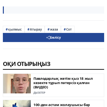
қылмыс
Атырау
жаза
Сот
Бөлісу
ОҚИ ОТЫРЫҢЫЗ
Павлодарлық жетім қыз 18 жыл
кезекте тұрып пәтерсіз қалған
(ВИДЕО)
ДЫЗЕТЕР
100-ден астам жолаушысы бар