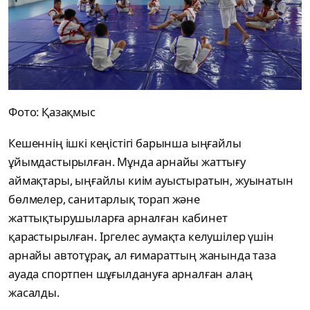
Фото: Қазақмыс
Кешеннің ішкі кеңістігі барынша ыңғайлы
ұйымдастырылған. Мұнда арнайы жаттығу
аймақтары, ыңғайлы киім ауыстыратын, жуынатын
бөлмелер, санитарлық торап және
жаттықтырушыларға арналған кабинет
қарастырылған. Іргелес аумақта келушілер үшін
арнайы автотұрақ, ал ғимараттың жанында таза
ауада спортпен шұғылдануға арналған алаң
жасалды.