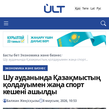
Қаз
Төте
Lat
Рус
Басты бет
/
Экономика және бизнес
/
Шу ауданында Қазақмыстың қолдауымен жаңа спорт...
ЭКОНОМИКА ЖӘНЕ БИЗНЕС
Шу ауданында Қазақмыстың
қолдауымен жаңа спорт
кешені ашылды
Балжан Жеңісқызы
8 маусым, 2026, 10:53