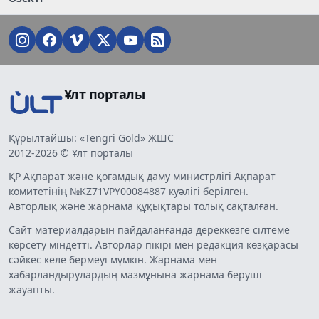
Ұлт порталы
Құрылтайшы: «Tengri Gold» ЖШС
2012-2026 © Ұлт порталы
ҚР Ақпарат және қоғамдық даму министрлігі Ақпарат
комитетінің №KZ71VPY00084887 куәлігі берілген.
Авторлық және жарнама құқықтары толық сақталған.
Сайт материалдарын пайдаланғанда дереккөзге сілтеме
көрсету міндетті. Авторлар пікірі мен редакция көзқарасы
сәйкес келе бермеуі мүмкін. Жарнама мен
хабарландырулардың мазмұнына жарнама беруші
жауапты.