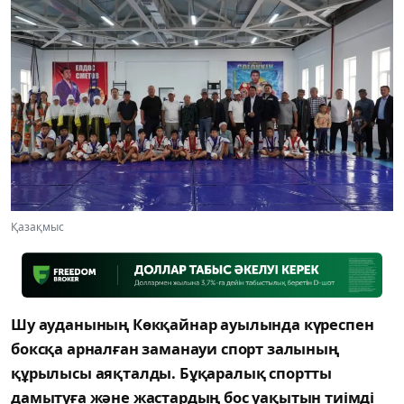
Қазақмыс
Шу ауданының Көкқайнар ауылында күреспен
боксқа арналған заманауи спорт залының
құрылысы аяқталды. Бұқаралық спортты
дамытуға және жастардың бос уақытын тиімді