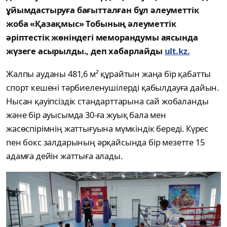
ұйымдастыруға бағытталған бұл әлеуметтік
жоба «Қазақмыс» Тобының әлеуметтік
әріптестік жөніндегі меморандумы аясында
жүзеге асырылды., деп хабарлайды
ult.kz.
Жалпы ауданы 481,6 м² құрайтын жаңа бір қабатты
спорт кешені тәрбиеленушілерді қабылдауға дайын.
Нысан қауіпсіздік стандарттарына сай жобаланды
және бір ауысымда 30-ға жуық бала мен
жасөспірімнің жаттығуына мүмкіндік береді. Күрес
пен бокс залдарының әрқайсында бір мезетте 15
адамға дейін жаттыға алады.