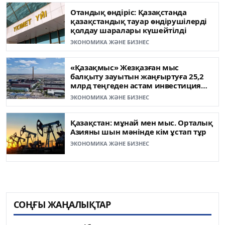
Отандық өндіріс: Қазақстанда
қазақстандық тауар өндірушілерді
қолдау шаралары күшейтілді
ЭКОНОМИКА ЖӘНЕ БИЗНЕС
«Қазақмыс» Жезқазған мыс
балқыту зауытын жаңғыртуға 25,2
млрд теңгеден астам инвестиция
бағыттады
ЭКОНОМИКА ЖӘНЕ БИЗНЕС
Қазақстан: мұнай мен мыс. Орталық
Азияны шын мәнінде кім ұстап тұр
ЭКОНОМИКА ЖӘНЕ БИЗНЕС
СОҢҒЫ ЖАҢАЛЫҚТАР