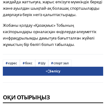
жағдайда жаттығуға, жарыс өткізуге мүмкіндік береді
және ауылдан шықпай-ақ болашақ спортшыларды
даярлауға берік негіз қалыптастырады.
Жобаны қолдау «Қазақмыс» Тобының
кәсіпорындары орналасқан өңірлерде әлеуметтік
инфрақұрылымды дамытуға бағытталған жүйелі
жұмыстың бір бөлігі болып табылады.
күрес
бокс
Шу
спорт зал
Бөлісу
ОҚИ ОТЫРЫҢЫЗ