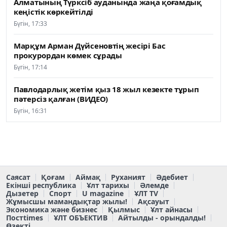
Алматының Түрксіб ауданында жаңа қоғамдық
кеңістік көркейтілді
Бүгін, 17:33
Марқұм Арман Дүйсеновтің жесірі Бас
прокурордан көмек сұрады
Бүгін, 17:14
Павлодарлық жетім қыз 18 жыл кезекте тұрып
пәтерсіз қалған (ВИДЕО)
Бүгін, 16:31
Саясат
Қоғам
Аймақ
Руханият
Әдебиет
Екінші республика
Ұлт тарихы
Әлемде
Дызетер
Спорт
U magazine
ҰЛТ TV
Жұмысшы мамандықтар жылы!
Ақсауыт
Экономика және бизнес
Қылмыс
Ұлт айнасы
Постtimes
ҰЛТ ОБЪЕКТИВ
Айтылды - орындалды!
Өзекті