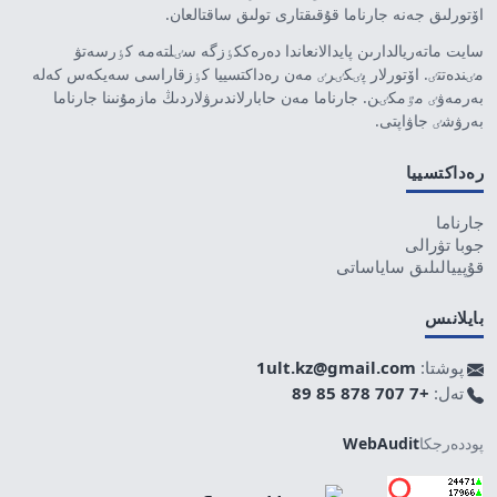
اۆتورلىق جەنە جارناما قۇقىقتارى تولىق ساقتالعان.
سايت ماتەريالدارىن پايدالانعاندا دەرەككٶزگە سٸلتەمە كٶرسەتۋ
مٸندەتتٸ. اۆتورلار پٸكٸرٸ مەن رەداكتسييا كٶزقاراسى سەيكەس كەلە
بەرمەۋٸ مٷمكٸن. جارناما مەن حابارلاندىرۋلاردىڭ مازمۇنىنا جارناما
بەرۋشٸ جاۋاپتى.
رەداكتسييا
جارناما
جوبا تۋرالى
قۇپييالىلىق ساياساتى
بايلانىس
پوشتا:
1ult.kz@gmail.com
تەل:
+7 707 878 85 89
پوددەرجكا
WebAudit