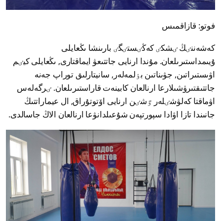
فوتو: قازاقمىس
كەشەننٸڭ ٸشكٸ كەڭٸستٸگٸ بارىنشا ىڭعايلى
ۇيىمداستىرىلعان. مۇندا ارنايى جاتتىعۋ ايماقتارى, ىڭعايلى كيٸم
اۋىستىراتىن, جۋىناتىن بٶلمەلەر, سانيتارلىق توراپ جەنە
جاتتىقتىرۋشىلارعا ارنالعان كابينەت قاراستىرىلعان. ٸرگەلەس
اۋماقتا كەلۋشٸلەر ٷشٸن ارنايى اۆتوتۇراق, ال عيماراتتىڭ
جانىندا تازا اۋادا سپورتپەن شۇعىلدانۋعا ارنالعان الاڭ جاسالدى.