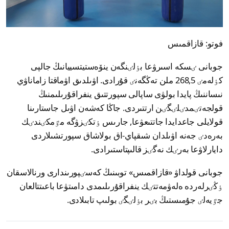
فوتو: قازاقمىس
جوبانى ٸسكە اسىرۋعا بٶلٸنگەن ينۆەستيتسييانىڭ جالپى
كٶلەمٸ 268,5 ملن تەڭگەنٸ قۇرادى. اۋىلدىق اۋماقتا زاماناۋي
نىساننىڭ پايدا بولۋى ساپالى سپورتتىق ينفراقۇرىلىمنىڭ
قولجەتٸمدٸلٸگٸن ارتتىردى. جاڭا كەشەن اۋىل جاستارىنا
قولايلى جاعدايدا جاتتىعۋعا, جارىس ٶتكٸزۋگە مٷمكٸندٸك
بەرەدٸ جەنە اۋىلدان شىقپاي-اق بولاشاق سپورتشىلاردى
دايارلاۋعا بەرٸك نەگٸز قالىپتاستىرادى.
جوبانى قولداۋ «قازاقمىس» توبىنىڭ كەسٸپورىندارى ورنالاسقان
ٶڭٸرلەردە ەلەۋمەتتٸك ينفراقۇرىلىمدى دامىتۋعا باعىتتالعان
جٷيەلٸ جۇمىستىڭ بٸر بٶلٸگٸ بولىپ تابىلادى.