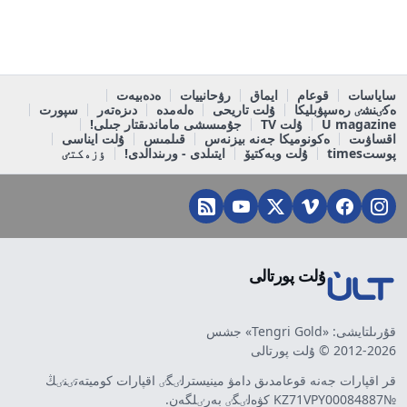
ساياسات
قوعام
ايماق
رۋحانييات
ەدەبيەت
ەكٸنشٸ رەسپۋبليكا
ۇلت تاريحى
ەلەمدە
دىزەتەر
سپورت
U magazine
ۇلت TV
جۇمىسشى ماماندىقتار جىلى!
اقساۋىت
ەكونوميكا جەنە بيزنەس
قىلمىس
ۇلت ايناسى
پوستtimes
ۇلت وبەكتيۆ
ايتىلدى - ورىندالدى!
ٶزەكتٸ
ۇلت پورتالى
قۇرىلتايشى: «Tengri Gold» جشس
2012-2026 © ۇلت پورتالى
قر اقپارات جەنە قوعامدىق دامۋ مينيسترلٸگٸ اقپارات كوميتەتٸنٸڭ
№KZ71VPY00084887 كۋەلٸگٸ بەرٸلگەن.