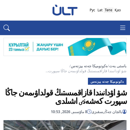
Рус
Lat
Төте
Қаз
باستى بەت
/
ەكونوميكا جەنە بيزنەس
/
شۋ اۋدانىندا قازاقمىستىڭ قولداۋىمەن جاڭا سپورت...
ەكونوميكا جەنە بيزنەس
شۋ اۋدانىندا قازاقمىستىڭ قولداۋىمەن جاڭا
سپورت كەشەنٸ اشىلدى
بالجان جەڭٸسقىزى
8 ماۋسىم, 2026, 10:53