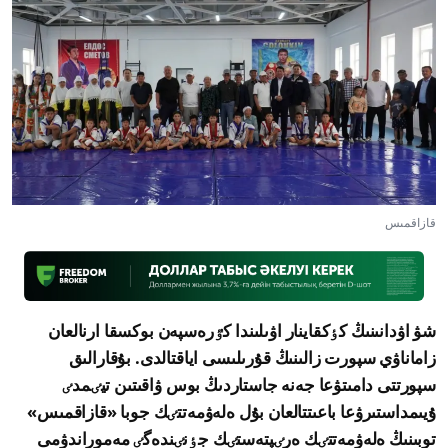
قازاقمىس
شۋ اۋدانىنىڭ كٶكقاينار اۋىلىندا كٷرەسپەن بوكسقا ارنالعان
زاماناۋي سپورت زالىنىڭ قۇرىلىسى اياقتالدى. بۇقارالىق
سپورتتى دامىتۋعا جەنە جاستاردىڭ بوس ۋاقىتىن تيٸمدٸ
ۇيىمداستىرۋعا باعىتتالعان بۇل ەلەۋمەتتٸك جوبا «قازاقمىس»
توبىنىڭ ەلەۋمەتتٸك ەرٸپتەستٸك جٶنٸندەگٸ مەموراندۋمى