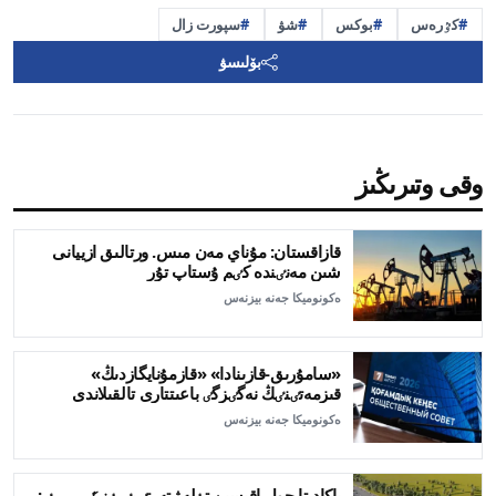
كٷرەس
بوكس
شۋ
سپورت زال
بۆلىسۋ
وقى وتىرىڭىز
قازاقستان: مۇناي مەن مىس. ورتالىق ازييانى
شىن مەنٸندە كٸم ۇستاپ تۇر
ەكونوميكا جەنە بيزنەس
«سامۇرىق-قازىنادا» «قازمۇنايگازدىڭ»
قىزمەتٸنٸڭ نەگٸزگٸ باعىتتارى تالقىلاندى
ەكونوميكا جەنە بيزنەس
باكاد-تا جول اقىسىن تٶلەۋ تەرتٸبٸ ٶزگەرەدٸ: