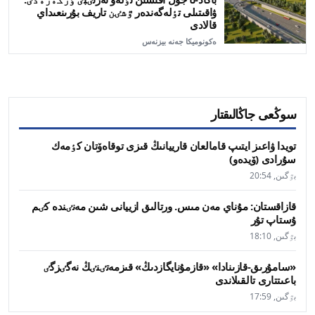
ۋاقىتىلى تٶلەگەندەر ٷشٸن تاريف بۇرىنعىداي
قالادى
ەكونوميكا جەنە بيزنەس
سوڭعى جاڭالىقتار
تويدا ۋاعىز ايتىپ قامالعان قارييانىڭ قىزى توقاەۆتان كٶمەك
سۇرادى (ۆيدەو)
بٷگىن, 20:54
قازاقستان: مۇناي مەن مىس. ورتالىق ازييانى شىن مەنٸندە كٸم
ۇستاپ تۇر
بٷگىن, 18:10
«سامۇرىق-قازىنادا» «قازمۇنايگازدىڭ» قىزمەتٸنٸڭ نەگٸزگٸ
باعىتتارى تالقىلاندى
بٷگىن, 17:59