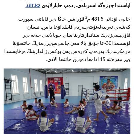
اياسىندا جٷزەگە اسىرىلدى., دەپ حابارلايدى
ult.kz.
جالپى اۋدانى 481,6 م² قۇرايتىن جاڭا بٸر قاباتتى سپورت
كەشەنٸ تەربيەلەنۋشٸلەردٸ قابىلداۋعا دايىن. نىسان
قاۋٸپسٸزدٸك ستاندارتتارىنا ساي جوبالاندى جەنە بٸر
اۋىسىمدا 30-عا جۋىق بالا مەن جاسٶسپٸرٸمنٸڭ جاتتىعۋىنا
مٷمكٸندٸك بەرەدٸ. كٷرەس پەن بوكس زالدارىنىڭ ەرقايسىندا
بٸر مەزەتتە 15 ادامعا دەيٸن جاتتىعا الادى.