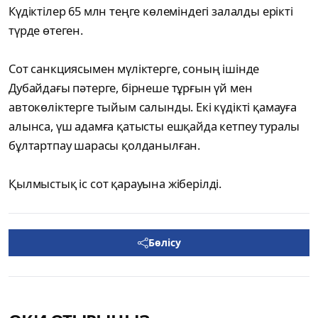
Күдіктілер 65 млн теңге көлеміндегі залалды ерікті
түрде өтеген.
Сот санкциясымен мүліктерге, соның ішінде
Дубайдағы пәтерге, бірнеше тұрғын үй мен
автокөліктерге тыйым салынды. Екі күдікті қамауға
алынса, үш адамға қатысты ешқайда кетпеу туралы
бұлтартпау шарасы қолданылған.
Қылмыстық іс сот қарауына жіберілді.
Бөлісу