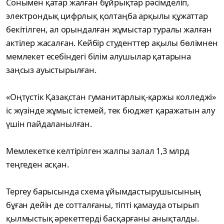
Сонымен қатар жалған бұйрықтар рәсімделіп,
электрондық цифрлық қолтаңба арқылы құжаттар
бекітілген, ал орындалған жұмыстар туралы жалған
актілер жасалған. Кейбір студенттер ақылы бөлімнен
мемлекет есебіндегі білім алушылар қатарына
заңсыз ауыстырылған.
«Оңтүстік Қазақстан гуманитарлық-қаржы колледжі»
іс жүзінде жұмыс істемей, тек бюджет қаражатын алу
үшін пайдаланылған.
Мемлекетке келтірілген жалпы залал 1,3 млрд
теңгеден асқан.
Тергеу барысында схема ұйымдастырушысының
бұған дейін де сотталғаны, тіпті қамауда отырып
қылмыстық әрекеттерді басқарғаны анықталды.