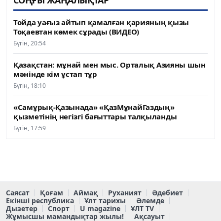
СОҢҒЫ ЖАҢАЛЫҚТАР
Тойда уағыз айтып қамалған қарияның қызы
Тоқаевтан көмек сұрады (ВИДЕО)
Бүгін, 20:54
Қазақстан: мұнай мен мыс. Орталық Азияны шын
мәнінде кім ұстап тұр
Бүгін, 18:10
«Самұрық-Қазынада» «ҚазМұнайГаздың»
қызметінің негізгі бағыттары талқыланды
Бүгін, 17:59
Саясат
Қоғам
Аймақ
Руханият
Әдебиет
Екінші республика
Ұлт тарихы
Әлемде
Дызетер
Спорт
U magazine
ҰЛТ TV
Жұмысшы мамандықтар жылы!
Ақсауыт