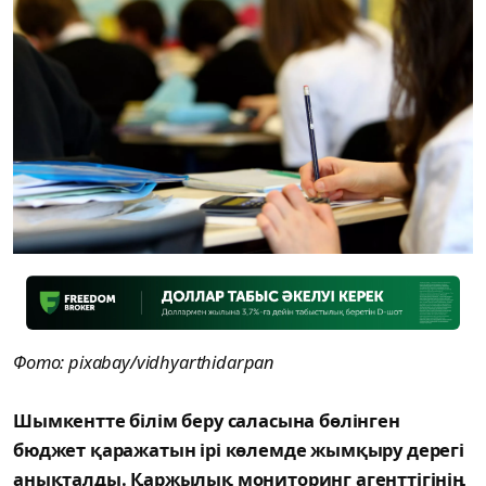
Фото: pixabay/vidhyarthidarpan
Шымкентте білім беру саласына бөлінген
бюджет қаражатын ірі көлемде жымқыру дерегі
анықталды. Қаржылық мониторинг агенттігінің