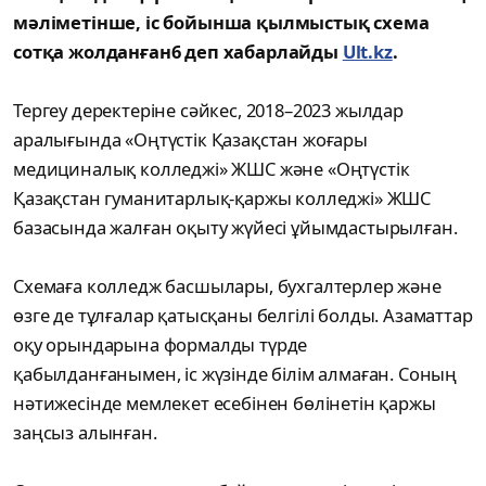
мәліметінше, іс бойынша қылмыстық схема
сотқа жолданған6 деп хабарлайды
Ult.kz
.
Тергеу деректеріне сәйкес, 2018–2023 жылдар
аралығында «Оңтүстік Қазақстан жоғары
медициналық колледжі» ЖШС және «Оңтүстік
Қазақстан гуманитарлық-қаржы колледжі» ЖШС
базасында жалған оқыту жүйесі ұйымдастырылған.
Схемаға колледж басшылары, бухгалтерлер және
өзге де тұлғалар қатысқаны белгілі болды. Азаматтар
оқу орындарына формалды түрде
қабылданғанымен, іс жүзінде білім алмаған. Соның
нәтижесінде мемлекет есебінен бөлінетін қаржы
заңсыз алынған.