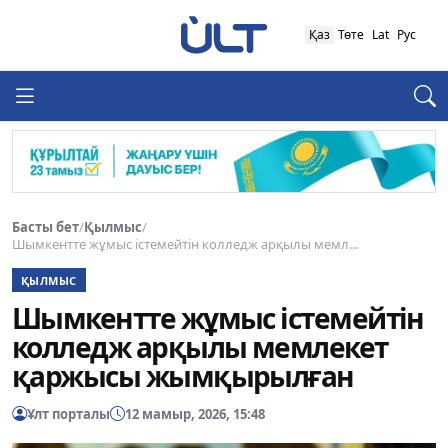
Қаз
Төте
Lat
Рус
Басты бет
/
Қылмыс
/
Шымкентте жұмыс істемейтін колледж арқылы мемл...
ҚЫЛМЫС
Шымкентте жұмыс істемейтін
колледж арқылы мемлекет
қаржысы жымқырылған
Ұлт порталы
12 мамыр, 2026, 15:48