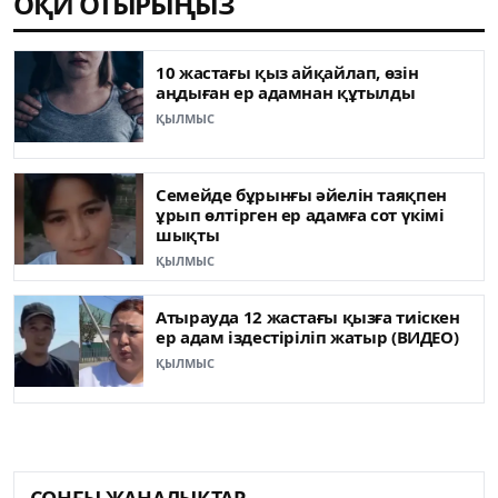
ОҚИ ОТЫРЫҢЫЗ
10 жастағы қыз айқайлап, өзін
аңдыған ер адамнан құтылды
ҚЫЛМЫС
Семейде бұрынғы әйелін таяқпен
ұрып өлтірген ер адамға сот үкімі
шықты
ҚЫЛМЫС
Атырауда 12 жастағы қызға тиіскен
ер адам іздестіріліп жатыр (ВИДЕО)
ҚЫЛМЫС