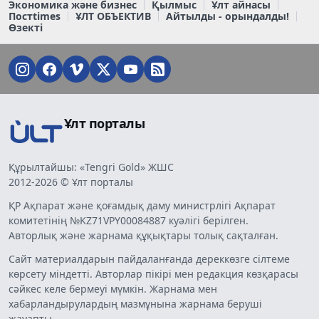
Экономика және бизнес
Қылмыс
Ұлт айнасы
Постtimes
ҰЛТ ОБЪЕКТИВ
Айтылды - орындалды!
Өзекті
Ұлт порталы
Құрылтайшы: «Tengri Gold» ЖШС
2012-2026 © Ұлт порталы
ҚР Ақпарат және қоғамдық даму министрлігі Ақпарат
комитетінің №KZ71VPY00084887 куәлігі берілген.
Авторлық және жарнама құқықтары толық сақталған.
Сайт материалдарын пайдаланғанда дереккөзге сілтеме
көрсету міндетті. Авторлар пікірі мен редакция көзқарасы
сәйкес келе бермеуі мүмкін. Жарнама мен
хабарландырулардың мазмұнына жарнама беруші
жауапты.