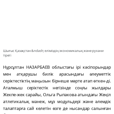
Шығыс Қазақстан &ndash; еліміздің экономикалық және рухани
тірегі
Нұрсұлтан НАЗАРБАЕВ облыстағы ірі кәсіпорындар
мен атқарушы билік арасындағы әлеуметтік
серіктестіктің маңызын бірнеше мәрте атап өткен-ді.
Аталмыш серіктестік негізінде соңғы жылдары
Жекпе-жек сарайы, Ольга Рыпакова атындағы Жеңіл
атлетикалық манеж, мұз модульдері және әлемдік
талаптарға сай келетін өзге де нысандар салынған