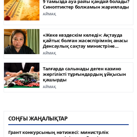
9 тамызда ауа райы қандай болады?
Синоптиктер болжамын жариялады
АЙМАҚ
«Жеке кездескім келеді»: Ақтауда
қайтыс болған жасөспірімнің анасы
Денсаулық сақтау министріне
жүгінді
АЙМАҚ
Талғарда салынады деген казино
жергілікті тұрғындардың ұйқысын
қашырды
АЙМАҚ
СОҢҒЫ ЖАҢАЛЫҚТАР
Грант конкурсының нәтижесі: министрлік