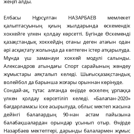
жеңіп алды.
Елбасы Нұрсұлтан НАЗАРБАЕВ мемлекет
қалыптасуының қиың жылдарында өскемендік
хоккейге үлкен қолдау көрсетті. Бүгінде Өскеменді
қазақстандық хоккейдің отаны деген атағын одан
әрі асқақтату жолында да көптеген істер атқарылуда.
Мұнда үш заманауи хоккей модулі салынды.
Александров атындағы Спорт сарайының жөндеу
жұмыстары аяқталып келеді. Шығысқазақстандық
волейбол да барынша жоғары орыннан көрінуде.
Сондай-ақ, тұтас алғанда өңірде өскелең ұрпаққа
үлкен қолдау көрсетіліп келеді. «Балапан-2020»
бағдарламасы іске асырылуда, облыс мектеп жасына
дейінгі балалардың 90-нан астам пайызына
балабақшалардан орындар ұсынып отыр. Өңірде
Назарбаев мектептері, дарынды балалармен жұмыс