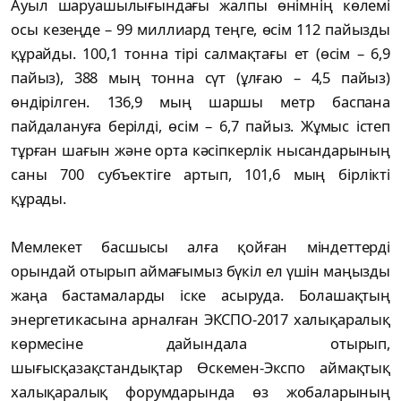
Ауыл шаруашылығындағы жалпы өнімнің көлемі
осы кезеңде – 99 миллиард теңге, өсім 112 пайызды
құрайды. 100,1 тонна тірі салмақтағы ет (өсім – 6,9
пайыз), 388 мың тонна сүт (ұлғаю – 4,5 пайыз)
өндірілген. 136,9 мың шаршы метр баспана
пайдалануға берілді, өсім – 6,7 пайыз. Жұмыс істеп
тұрған шағын және орта кәсіпкерлік нысандарының
саны 700 субъектіге артып, 101,6 мың бірлікті
құрады.
Мемлекет басшысы алға қойған міндеттерді
орындай отырып аймағымыз бүкіл ел үшін маңызды
жаңа бастамаларды іске асыруда. Болашақтың
энергетикасына арналған ЭКСПО-2017 халықаралық
көрмесіне дайындала отырып,
шығысқазақстандықтар Өскемен-Экспо аймақтық
халықаралық форумдарында өз жобаларының