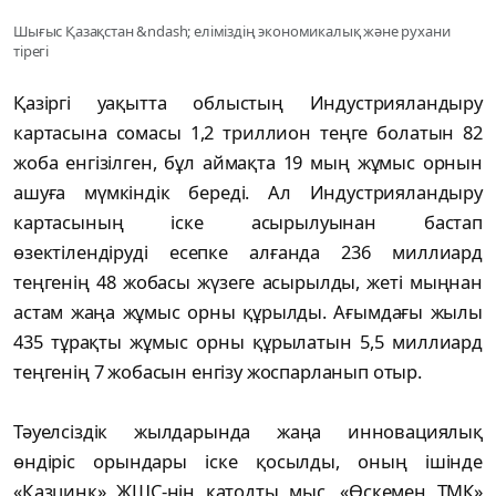
Шығыс Қазақстан &ndash; еліміздің экономикалық және рухани
тірегі
Қазіргі уақытта облыстың Индустрияландыру
картасына сомасы 1,2 триллион теңге болатын 82
жоба енгізілген, бұл аймақта 19 мың жұмыс орнын
ашуға мүмкіндік береді. Ал Индустрияландыру
картасының іске асырылуынан бастап
өзектілендіруді есепке алғанда 236 миллиард
теңгенің 48 жобасы жүзеге асырылды, жеті мыңнан
астам жаңа жұмыс орны құрылды. Ағымдағы жылы
435 тұрақты жұмыс орны құрылатын 5,5 миллиард
теңгенің 7 жобасын енгізу жоспарланып отыр.
Тәуелсіздік жылдарында жаңа инновациялық
өндіріс орындары іске қосылды, оның ішінде
«Қазцинк» ЖШС-нің катодты мыс, «Өскемен ТМК»