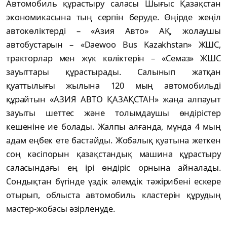
Автомобиль құрастыру саласы Шығыс Қазақстан
экономикасына тың серпін беруде. Өңірде жеңіл
автокөліктерді – «Азия Авто» АҚ, жолаушы
автобустарын – «Daewoo Bus Kazakhstan» ЖШС,
тракторлар мен жүк көліктерін – «Семаз» ЖШС
зауыттары құрастырады. Салынып жатқан
қуаттылығы жылына 120 мың автомобильді
құрайтын «АЗИЯ АВТО ҚАЗАҚСТАН» жаңа алпауыт
зауыты шеттес және толымдаушы өндірістер
кешеніне ие болады. Жалпы алғанда, мұнда 4 мың
адам еңбек ете бастайды. Жобалық қуатына жеткен
соң кәсіпорын қазақстандық машина құрастыру
саласындағы ең ірі өндіріс орнына айналады.
Сондықтан бүгінде үздік әлемдік тәжірибені ескере
отырып, облыста автомобиль кластерін құрудың
мастер-жобасы әзірленуде.