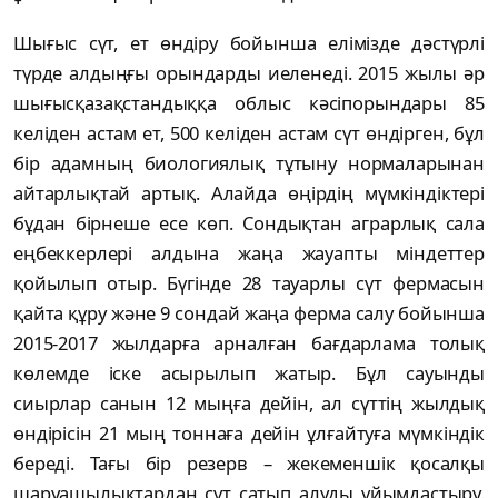
Шығыс сүт, ет өндіру бойынша елімізде дәстүрлі
түрде алдыңғы орындарды иеленеді. 2015 жылы әр
шығысқазақстандыққа облыс кәсіпорындары 85
келіден астам ет, 500 келіден астам сүт өндірген, бұл
бір адамның биологиялық тұтыну нормаларынан
айтарлықтай артық. Алайда өңірдің мүмкіндіктері
бұдан бірнеше есе көп. Сондықтан аграрлық сала
еңбеккерлері алдына жаңа жауапты міндеттер
қойылып отыр. Бүгінде 28 тауарлы сүт фермасын
қайта құру және 9 сондай жаңа ферма салу бойынша
2015-2017 жылдарға арналған бағдарлама толық
көлемде іске асырылып жатыр. Бұл сауынды
сиырлар санын 12 мыңға дейін, ал сүттің жылдық
өндірісін 21 мың тоннаға дейін ұлғайтуға мүмкіндік
береді. Тағы бір резерв – жекеменшік қосалқы
шаруашылықтардан сүт сатып алуды ұйымдастыру.