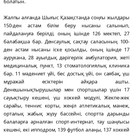
болатын.
Жалпы алғанда Шығыс Қазақстанда соңғы жылдары
150-ден астам білім беру нысаны салынып,
пайдалануға берілді, оның ішінде 126 мектеп, 27
балабақша бар. Денсаулық сақтау саласының 100-
ден астам нысаны іске қосылды, оның ішінде 17
аурухана, 28 ауылдық дәрігерлік амбулатория, жеті
медициналық пункт, 13 стоматологиялық клиника
бар. 11 мәдениет үйі, бес достық үйі, он саябақ, үш
мұражай есіктерін айқара ашты.
Денешынықтырушылар мен спортшылар үшін 17
сауықтыру кешені, үш хоккей модулі, Жекпе-жек
сарайы, теннис корты, жеңіл атлетикалық манеж,
орталық жабық жүзу бассейні, спортта дарынды
балаларға арналған спорт-интернат, тау шаңғысы
кешені, екі ипподром, 139 футбол алаңы, 137 хоккей