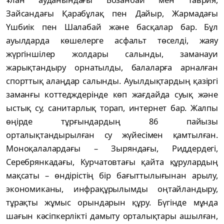
Зайсандағы Қарабұлақ пен Дайыр, Жармадағы
Үшбиік пен Шалабай және басқалар бар. Бұл
ауылдарда көшелерге асфальт төселді, жаяу
жүргіншілер жолдары салынды, заманауи
жарықтандыру орнатылды, балаларға арналған
спорттық алаңдар салынды. Ауылдықтардың қазіргі
заманғы коттедждерінде көп жағдайда суық және
ыстық су, санитарлық торап, интернет бар. Жалпы
өңірде тұрғындардың 86 пайызы
орталықтандырылған су жүйесімен қамтылған.
Моноқалалардағы – Зыряндағы, Риддердегі,
Серебрянкадағы, Курчатовтағы қайта құрулардың
мақсаты – өндірістің бір бағыттылығынан арылу,
экономиканы, инфрақұрылымды оңтайландыру,
тұрақты жұмыс орындарын құру. Бүгінде мұнда
шағын кәсіпкерлікті дамыту орталықтары ашылған,