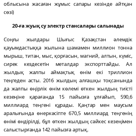
облысына жасаған жұмыс сапары кезінде айтқан
сөзі)
20-ға жуық су электр стансалары салынады
Соңғы жылдары Шығыс Қазақстан әлемдік
қауымдастыққа жылына шамамен миллион тонна
мырыш, титан, мыс, қорғасын, магний, алтын, күміс,
сирек кездесетін металдар экспорттайды. Ал
жылдық жалпы аймақтық өнім екі триллион
теңгеден асты. 2016 жылдың алғашқы тоқсанында
да жалпы өңірлік өнім көлемі өткен жылдың тиісті
кезеңіне қарағанда 15 пайызға ұлғайып, 590,6
миллиард теңгені құрады. Қаңтар мен маусым
аралығында өнеркәсіпте 670,5 миллиард теңгенің
өнімі өндірілді, бұл өткен жылдың сәйкес кезеңімен
салыстырғанда 142 пайызға артық.