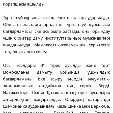
қорапшасы ашылды.
Тұрғын үй құрылысына да ерекше назар аударылуда.
Облыста жастарға арналған тұрғын үй құрылысы
бағдарламасы іске асырыла бастады, оны орындау
үшін бірқатар даму институттарының мүмкіндіктері
қолданылуда. Мемлекеттік-жекеменшік серіктестік
те қарқын алып келеді.
Осы жылдары 31 тірек ауылды және төрт
моноқаланы дамыту бойынша үшжылдық
бағдарламаны іске асыру өңірдің әлеуметтік-
экономикалық жағдайына тың серпін берді.
Нәтижесінде Шығыс Қазақстанның тірек ауылдары
айтарлықтай жаңартылды. Олардың қатарында
Шемонайха ауданындағы Камышинка мен Верх-Уба,
Ұлан ауданындағы Бозанбай мен Таврия,