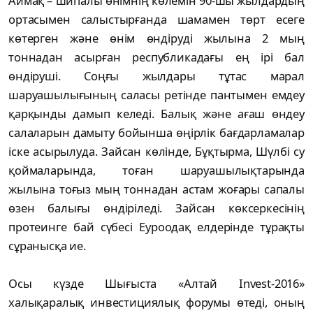
Аймақ – шипалы өнімнің көлемін 90-шы жылдардың
ортасымен салыстырғанда шамамен төрт есеге
көтерген және өнім өндіруді жылына 2 мың
тоннадан асырған республикадағы ең ірі бал
өндіруші. Соңғы жылдары тұтас марал
шаруашылығының саласы ретінде пантымен емдеу
қарқынды дамып келеді. Балық және ағаш өндеу
салаларын дамыту бойынша өңірлік бағдарламалар
іске асырылуда. Зайсан көлінде, Бұқтырма, Шүлбі су
қоймаларында, тоған шаруашылықтарында
жылына тоғыз мың тоннадан астам жоғары сапалы
өзен балығы өндіріледі. Зайсан көксеркесінің
протеинге бай сүбесі Еуроодақ елдерінде тұрақты
сұранысқа ие.
Осы күзде Шығыста «Алтай Invest-2016»
халықаралық инвестициялық форумы өтеді, оның