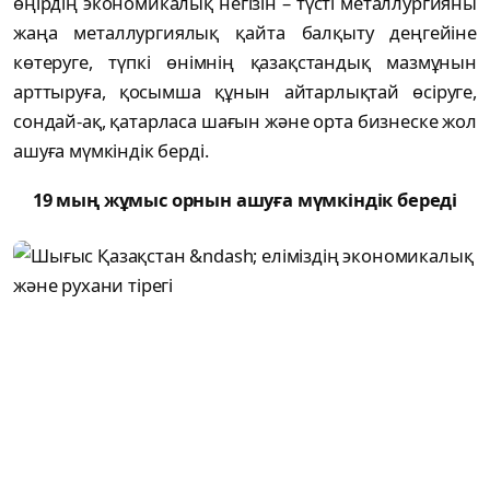
өңірдің экономикалық негізін – түсті металлургияны
жаңа металлургиялық қайта балқыту деңгейіне
көтеруге, түпкі өнімнің қазақстандық мазмұнын
арттыруға, қосымша құнын айтарлықтай өсіруге,
сондай-ақ, қатарласа шағын және орта бизнеске жол
ашуға мүмкіндік берді.
19 мың жұмыс орнын ашуға мүмкіндік береді