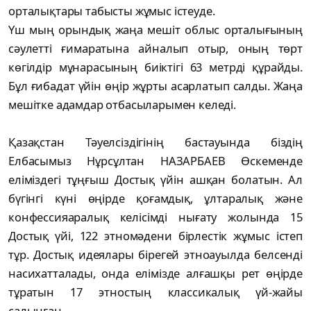
орталықтары табысты жұмыс істеуде.
Үш мың орындық жаңа мешіт облыс орталығының
сәулетті ғимаратына айналып отыр, оның төрт
көгілдір мұнарасының биіктігі 63 метрді құрайды.
Бұл ғибадат үйін өңір жұрты асарлатып салды. Жаңа
мешітке адамдар отбасыларымен келеді.
Қазақстан Тәуелсіздігінің бастауында біздің
Елбасымыз Нұрсұлтан НАЗАРБАЕВ Өскеменде
еліміздегі тұңғыш Достық үйін ашқан болатын. Ал
бүгінгі күні өңірде қоғамдық, ұлтаралық және
конфессияаралық келісімді нығату жолында 15
Достық үйі, 122 этномәдени бірлестік жұмыс істеп
тұр. Достық идеялары бірегей этноауылда белсенді
насихатталады, онда елімізде алғашқы рет өңірде
тұратын 17 этностың классикалық үй-жайы
салынған.