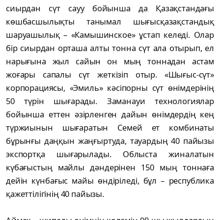
сиырдан сүт сауу бойынша да Қазақстандағы
көшбасшылықты танымал шығысқазақстандық
шаруашылық – «Камышинское» ұстап келеді. Олар
бір сиырдан орташа алты тонна сүт ала отырып, ел
нарығына жыл сайын он мың тоннадан астам
жоғары сапалы сүт жеткізіп отыр. «Шығыс-сүт»
корпорациясы, «Эмиль» кәсіпорны сүт өнімдерінің
50 түрін шығарады. Заманауи технологиялар
бойынша еттен әзірленген дайын өнімдердің кең
түржиынын шығаратын Семей ет комбинаты
бұрынғы даңқын жаңғыртуда, тауардың 40 пайызы
экспортқа шығарылады. Облыста жиналатын
күбағыстың майлы дәндерінен 150 мың тоннаға
дейін күнбағыс майы өндіріледі, бұл – республика
қажеттілігінің 40 пайызы.