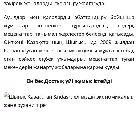
зәкірлік жобаларды іске асыру жалғасуда.
Ауылдар мен қалаларды абаттандыру бойынша
жұмыстар кешеніне тұрғындардың өздері,
меценаттар, танымал жерлестер белсенді қатысады.
Өйткені Қазақстанның Шығысында 2009 жылдан
бастап «Туған жерге тағзым» акциясы жұмыс істейді,
оған сәйкес еңбек ұжымдары, меценаттар туған
мекендерін жаңарту жобаларына қаржы құяды.
Он бес Достық үйі жұмыс істейді