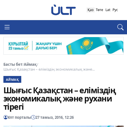
Қаз
Төте
Lat
Рус
Басты бет
/
Аймақ
/
Шығыс Қазақстан – еліміздің экономикалық және...
АЙМАҚ
Шығыс Қазақстан – еліміздің
экономикалық және рухани
тірегі
Ұлт порталы
27 тамыз, 2016, 12:26