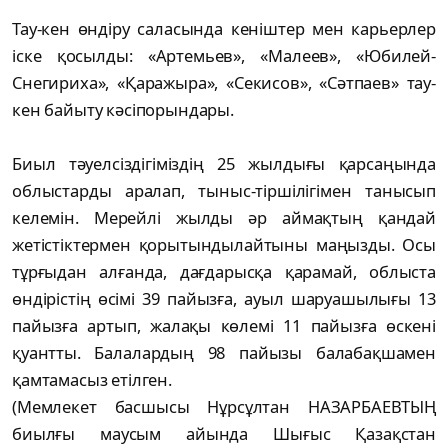
Тау-кен өндіру саласында кеніштер мен карьерлер
іске қосылды: «Артемьев», «Малеев», «Юбилей-
Снегириха», «Қаражыра», «Секисов», «Сәтпаев» тау-
кен байыту кәсіпорындары.
Биыл тәуелсіздігіміздің 25 жылдығы қарсаңында
облыстарды аралап, тыныс-тіршілігімен танысып
келемін. Мерейлі жылды әр аймақтың қандай
жетістіктермен қорытындылайтыны маңызды. Осы
тұрғыдан алғанда, дағдарысқа қарамай, облыста
өндірістің өсімі 39 пайызға, ауыл шаруашылығы 13
пайызға артып, жалақы көлемі 11 пайызға өскені
қуантты. Балалардың 98 пайызы балабақшамен
қамтамасыз етілген.
(Мемлекет басшысы Нұрсұлтан НАЗАРБАЕВТЫҢ
биылғы маусым айында Шығыс Қазақстан