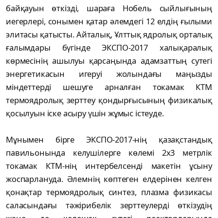
байқауын өткізді, шараға Нобель сыйлығының
иегерлері, сонымен қатар әлемдегі 12 елдің ғылыми
элитасы қатысты. Айталық, Ұлттық ядролық орталық
ғалымдары бүгінде ЭКСПО-2017 халықаралық
көрмесінің ашылуы қарсаңында адамзаттың сутегі
энергетикасын игеруі жолындағы маңызды
міндеттерді шешуге арналған токамак КТМ
термоядролық зерттеу қондырғысының физикалық
қосылуын іске асыру үшін жұмыс істеуде.
Мұнымен бірге ЭКСПО-2017-нің қазақстандық
павильонында келушілерге көлемі 2х3 метрлік
токамак КТМ-нің интербелсенді макетін ұсыну
жоспарлануда. Әлемнің көптеген елдерінен келген
қонақтар термоядролық синтез, плазма физикасы
саласындағы тәжірибелік зерттеулерді өткізудің