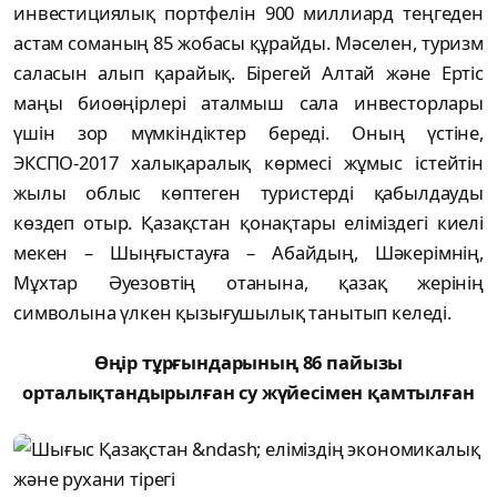
инвестициялық портфелін 900 миллиард теңгеден
астам соманың 85 жобасы құрайды. Мәселен, туризм
саласын алып қарайық. Бірегей Алтай және Ертіс
маңы биоөңірлері аталмыш сала инвесторлары
үшін зор мүмкіндіктер береді. Оның үстіне,
ЭКСПО-2017 халықаралық көрмесі жұмыс істейтін
жылы облыс көптеген туристерді қабылдауды
көздеп отыр. Қазақстан қонақтары еліміздегі киелі
мекен – Шыңғыстауға – Абайдың, Шәкерімнің,
Мұхтар Әуезовтің отанына, қазақ жерінің
символына үлкен қызығушылық танытып келеді.
Өңір тұрғындарының 86 пайызы
орталықтандырылған су жүйесімен қамтылған