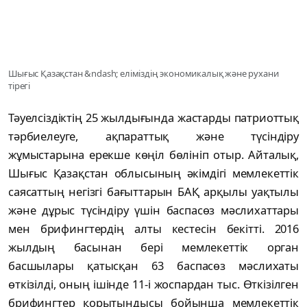
Шығыс Қазақстан &ndash; еліміздің экономикалық және рухани
тірегі
Тәуелсіздіктің 25 жылдығында жастарды патриоттық
тәрбиелеуге, ақпараттық және түсіндіру
жұмыстарына ерекше көңіл бөлініп отыр. Айталық,
Шығыс Қазақстан облысының әкімдігі мемлекеттік
саясаттың негізгі бағыттарын БАҚ арқылы уақтылы
және дұрыс түсіндіру үшін баспасөз мәслихаттары
мен брифингтердің алты кестесін бекітті. 2016
жылдың басынан бері мемлекеттік орган
басшылары қатысқан 63 баспасөз мәслихаты
өткізілді, оның ішінде 11-і жоспардан тыс. Өткізілген
брифингтер қорытындысы бойынша мемлекеттік