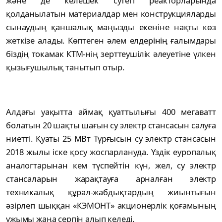
және де келешек сутегі реакторларында
қолданылатын материалдар мен конструкцияларды
сынаудың қаншалық маңызды екеніне нақты көз
жеткізе алады. Көптеген әлем елдерінің ғалымдары
біздің токамак КТМ-нің зерттеушілік әлеуетіне үлкен
қызығушылық танытып отыр.
Алдағы уақытта аймақ қуаттылығы 400 мегаватт
болатын 20 шақты шағын су электр стансасын салуға
ниетті. Қуаты 25 МВт Тұрғысын су электр стансасын
2018 жылы іске қосу жоспарлануда. Үздік еуропалық
аналогтарынан кем түспейтін күн, жел, су электр
стансаларын жарақтауға арналған электр
техникалық құрал-жабдықтардың жиынтығын
әзірлеп шыққан «КЭМОНТ» акционерлік қоғамының
ұжымы жаңа серпін алып келеді.