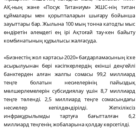
АҚ-ның және «Посук Титаниум» ЖШС-нің титан
құймалары мен қорытпаларын шығару бойынша
зауыттары бар. Жылына 100 мың тонна катодты мыс
өндіретін әлемдегі ең ірі Ақтоғай тау-кен байыту
комбинатының құрылысы жалғасуда.
«Бизнестің жол картасы-2020» бағдарламасының іске
асырылуынан бері кәсіпкерлердің екінші деңгейлі
банктерден алған жалпы сомасы 99,2 миллиард
теңге болатын несиелерінің пайыздық
мөлшерлемелерін субсидиялау үшін 8,7 миллиард
теңге төленді. 2,5 миллиард теңге сомасындағы
несиелер кепілдендірілді. Жеткіліксіз
инфрақұрылымды тартуға бағытталған 6,2
миллиард теңгенің жобаларына қолдау көрсетілді.