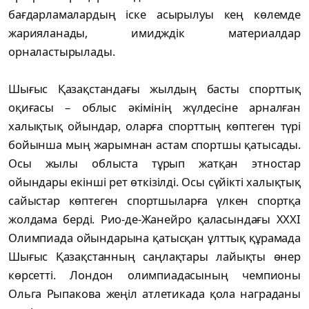
бағдарламалардың іске асырылуы кең көлемде
жарияланады, имидждік материалдар
орналастырылады.
Шығыс Қазақстандағы жылдың басты спорттық
оқиғасы – облыс әкімінің жүлдесіне арналған
халықтық ойындар, оларға спорттың көптеген түрі
бойынша мың жарымнан астам спортшы қатысады.
Осы жылы облыста тұрып жатқан этностар
ойындары екінші рет өткізілді. Осы сүйікті халықтық
сайыстар көптеген спортшыларға үлкен спортқа
жолдама берді. Рио-де-Жанейро қаласындағы ХХХІ
Олимпиада ойындарына қатысқан ұлттық құрамада
Шығыс Қазақстанның саңлақтары лайықты өнер
көрсетті. Лондон олимпиадасының чемпионы
Ольга Рыпакова жеңіл атлетикада қола награданы