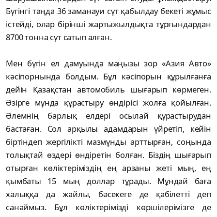
Бүгінгі таңда 36 заманауи сүт қабылдау бекеті жұмыс
істейді, олар бірінші жартыжылдықта тұрғындардан
8700 тонна сүт сатып алған.
Мен бүгін ел дамуында маңызы зор «Азия Авто»
кәсіпорнында болдым. Бұл кәсіпорын құрылғанға
дейін Қазақстан автомобиль шығарып көрмеген.
Әзірге мұнда құрастыру өндірісі жолға қойылған.
Әлемнің барлық елдері осылай құрастырудан
бастаған. Сол арқылы адамдарын үйретіп, кейін
біртіндеп жергілікті мазмұнды арттырған, соңында
толықтай өздері өндіретін болған. Біздің шығарып
отырған көліктеріміздің ең арзаны жеті мың, ең
қымбаты 15 мың доллар тұрады. Мұндай баға
халыққа да жайлы, бәсекеге де қабілетті деп
санаймыз. Бұл көліктерімізді көршілерімізге де