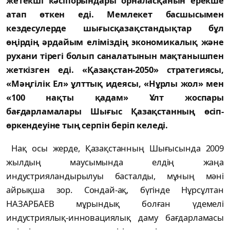
жетекші кәсіпорындары орналасқанын ерекше
атап өткен еді. Мемлекет басшысымен
кездесулерде шығысқазақстандықтар бұл
өңірдің әрдайым еліміздің экономикалық және
рухани тірегі болып саналатынын мақтанышпен
жеткізген еді. «Қазақстан-2050» стратегиясы,
«Мәңгілік Ел» ұлттық идеясы, «Нұрлы жол» мен
«100 нақты қадам» Ұлт жоспары
бағдарламалары Шығыс Қазақстанның өсіп-
өркендеуіне тың серпін беріп келеді.
Нақ осы жерде, Қазақстанның Шығысында 2009
жылдың маусымында елдің жаңа
индустрияландырылуы басталды, мұның мәні
айрықша зор. Сондай-ақ, бүгінде Нұрсұлтан
НАЗАРБАЕВ мұрындық болған үдемелі
индустриялық-инновациялық даму бағдарламасы