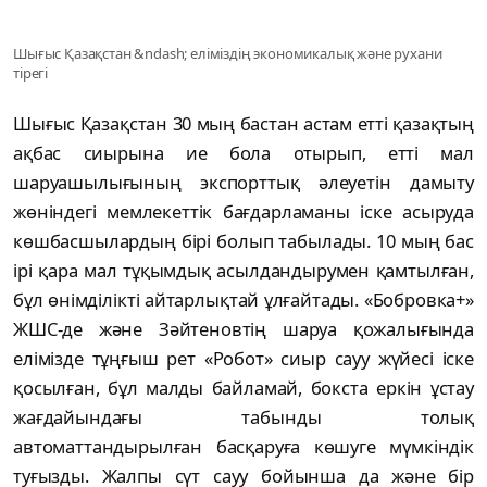
Шығыс Қазақстан &ndash; еліміздің экономикалық және рухани
тірегі
Шығыс Қазақстан 30 мың бастан астам етті қазақтың
ақбас сиырына ие бола отырып, етті мал
шаруашылығының экспорттық әлеуетін дамыту
жөніндегі мемлекеттік бағдарламаны іске асыруда
көшбасшылардың бірі болып табылады. 10 мың бас
ірі қара мал тұқымдық асылдандырумен қамтылған,
бұл өнімділікті айтарлықтай ұлғайтады. «Бобровка+»
ЖШС-де және Зәйтеновтің шаруа қожалығында
елімізде тұңғыш рет «Робот» сиыр сауу жүйесі іске
қосылған, бұл малды байламай, бокста еркін ұстау
жағдайындағы табынды толық
автоматтандырылған басқаруға көшуге мүмкіндік
туғызды. Жалпы сүт сауу бойынша да және бір