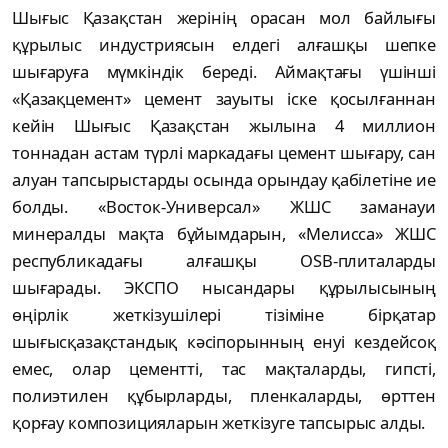
Шығыс Қазақстан жерінің орасан мол байлығы
құрылыс индустриясын елдегі алғашқы шепке
шығаруға мүмкіндік береді. Аймақтағы үшінші
«Қазақцемент» цемент зауыты іске қосылғаннан
кейін Шығыс Қазақстан жылына 4 миллион
тоннадан астам түрлі маркадағы цемент шығару, сан
алуан тапсырыстарды осында орындау қабілетіне ие
болды. «Восток-Универсал» ЖШС заманауи
минералды мақта бұйымдарын, «Мелисса» ЖШС
республикадағы алғашқы OSB-плиталарды
шығарады. ЭКСПО нысандары құрылысының
өңірлік жеткізушілері тізіміне бірқатар
шығысқазақстандық кәсіпорынның енуі кездейсоқ
емес, олар цементті, тас мақталарды, гипсті,
полиэтилен құбырларды, пленкаларды, өрттен
қорғау композицияларын жеткізуге тапсырыс алды.