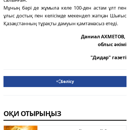
Мұның бәрі де жұмыла келе 100-ден астам ұлт пен
ұлыс достық пен келісімде мекендеп жатқан Шығыс
Қазақстанның тұрақты дамуын қамтамасыз етеді.
Даниал АХМЕТОВ,
облыс әкімі
"Дидар" газеті
Бөлісу
ОҚИ ОТЫРЫҢЫЗ