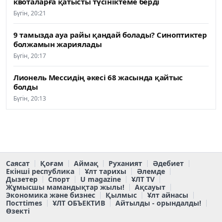
квоталарға қатысты түсініктеме берді
Бүгін, 20:21
9 тамызда ауа райы қандай болады? Синоптиктер
болжамын жариялады
Бүгін, 20:17
Лионель Мессидің әкесі 68 жасында қайтыс
болды
Бүгін, 20:13
Саясат
Қоғам
Аймақ
Руханият
Әдебиет
Екінші республика
Ұлт тарихы
Әлемде
Дызетер
Спорт
U magazine
ҰЛТ TV
Жұмысшы мамандықтар жылы!
Ақсауыт
Экономика және бизнес
Қылмыс
Ұлт айнасы
Постtimes
ҰЛТ ОБЪЕКТИВ
Айтылды - орындалды!
Өзекті