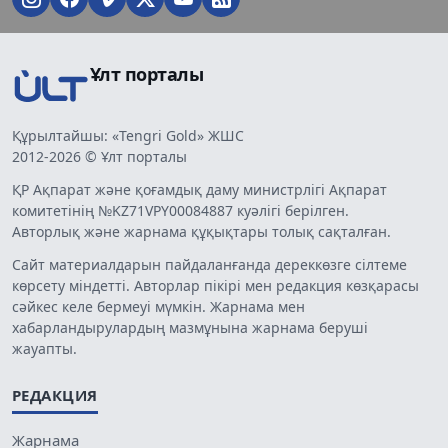
Ұлт порталы
Құрылтайшы: «Tengri Gold» ЖШС
2012-2026 © Ұлт порталы
ҚР Ақпарат және қоғамдық даму министрлігі Ақпарат
комитетінің №KZ71VPY00084887 куәлігі берілген.
Авторлық және жарнама құқықтары толық сақталған.
Сайт материалдарын пайдаланғанда дереккөзге сілтеме
көрсету міндетті. Авторлар пікірі мен редакция көзқарасы
сәйкес келе бермеуі мүмкін. Жарнама мен
хабарландырулардың мазмұнына жарнама беруші
жауапты.
РЕДАКЦИЯ
Жарнама