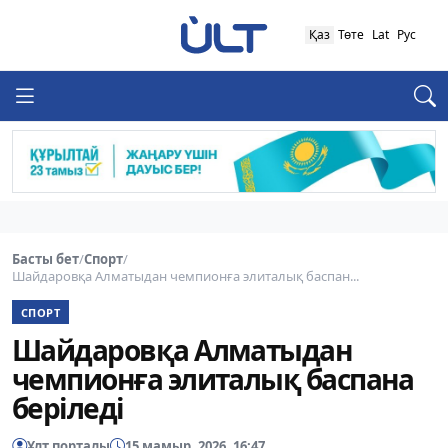
Қаз
Төте
Lat
Рус
Басты бет
/
Спорт
/
Шайдаровқа Алматыдан чемпионға элиталық баспан...
СПОРТ
Шайдаровқа Алматыдан
чемпионға элиталық баспана
беріледі
Ұлт порталы
15 мамыр, 2026, 16:47