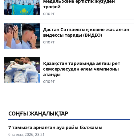
медаль жəне əртістік жүзуден
трофей
СПОРТ
Дастан Сәтпаевтың көзіне жас алған
видеосы тарады (ВИДЕО)
СПОРТ
Қазақстан тарихында алғаш рет
семсерлесуден әлем чемпионы
атанды
СПОРТ
СОҢҒЫ ЖАҢАЛЫҚТАР
7 тамызға арналған ауа райы болжамы
6 тамыз, 2026, 23:21