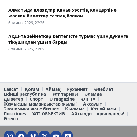
Алматыда алаяқтар Канье Уэсттің концертіне
жалған билеттер сатпақ болған
6 тамыз, 2026, 22:26
АҚШ-та зейнеткер кептелісте тұрмас үшін дүкенге
тікұшақпен ұшып барды
6 тамыз, 2026, 22:09
Саясат
Қоғам
Аймақ
Руханият
Әдебиет
Екінші республика
Ұлт тарихы
Әлемде
Дызетер
Спорт
U magazine
ҰЛТ TV
Жұмысшы мамандықтар жылы!
Ақсауыт
Экономика және бизнес
Қылмыс
Ұлт айнасы
Постtimes
ҰЛТ ОБЪЕКТИВ
Айтылды - орындалды!
Өзекті