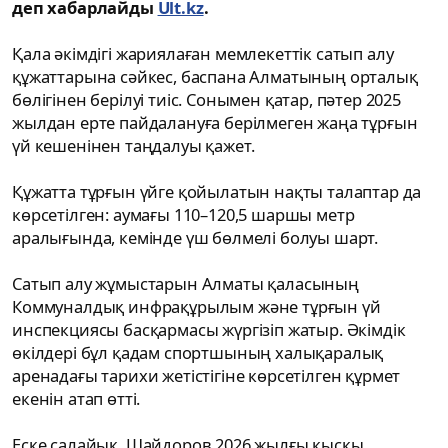
деп хабарлайды
Ult.kz
.
Қала әкімдігі жариялаған мемлекеттік сатып алу
құжаттарына сәйкес, баспана Алматының орталық
бөлігінен берілуі тиіс. Сонымен қатар, пәтер 2025
жылдан ерте пайдалануға берілмеген жаңа тұрғын
үй кешенінен таңдалуы қажет.
Құжатта тұрғын үйге қойылатын нақты талаптар да
көрсетілген: аумағы 110–120,5 шаршы метр
аралығында, кемінде үш бөлмелі болуы шарт.
Сатып алу жұмыстарын Алматы қаласының
Коммуналдық инфрақұрылым және тұрғын үй
инспекциясы басқармасы жүргізіп жатыр. Әкімдік
өкілдері бұл қадам спортшының халықаралық
аренадағы тарихи жетістігіне көрсетілген құрмет
екенін атап өтті.
Еске салайық, Шайдоров 2026 жылғы қысқы