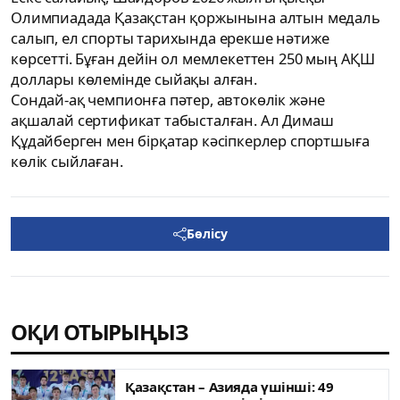
Олимпиадада Қазақстан қоржынына алтын медаль
салып, ел спорты тарихында ерекше нәтиже
көрсетті. Бұған дейін ол мемлекеттен 250 мың АҚШ
доллары көлемінде сыйақы алған.
Сондай-ақ чемпионға пәтер, автокөлік және
ақшалай сертификат табысталған. Ал Димаш
Құдайберген мен бірқатар кәсіпкерлер спортшыға
көлік сыйлаған.
Бөлісу
ОҚИ ОТЫРЫҢЫЗ
Қазақстан – Азияда үшінші: 49