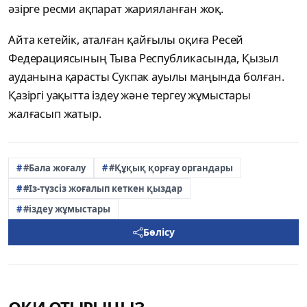
әзірге ресми ақпарат жарияланған жоқ.
Айта кетейік, аталған қайғылы оқиға Ресей
Федерациясының Тыва Республикасында, Қызыл
ауданына қарасты Сукпак ауылы маңында болған.
Қазіргі уақытта іздеу және тергеу жұмыстары
жалғасып жатыр.
#Бала жоғалу
#Құқық қорғау органдары
#Із-түзсіз жоғалып кеткен қыздар
#іздеу жұмыстары
Бөлісу