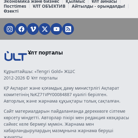
Экономика және бизнес
Қылмыс
Ұлт айнасы
Постtimes
ҰЛТ ОБЪЕКТИВ
Айтылды - орындалды!
Өзекті
Ұлт порталы
Құрылтайшы: «Tengri Gold» ЖШС
2012-2026 © Ұлт порталы
ҚР Ақпарат және қоғамдық даму министрлігі Ақпарат
комитетінің №KZ71VPY00084887 куәлігі берілген.
Авторлық және жарнама құқықтары толық сақталған.
Сайт материалдарын пайдаланғанда дереккөзге сілтеме
көрсету міндетті. Авторлар пікірі мен редакция көзқарасы
сәйкес келе бермеуі мүмкін. Жарнама мен
хабарландырулардың мазмұнына жарнама беруші
жауапты.