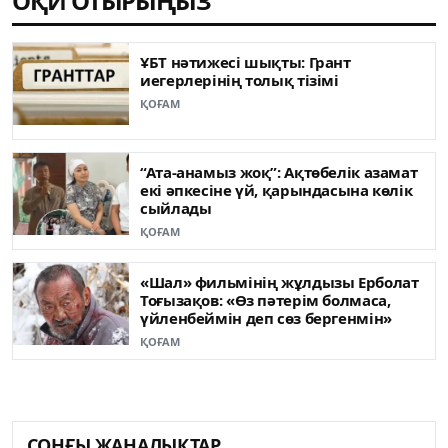
ОҚИ ОТЫРЫҢЫЗ
ҰБТ нәтижесі шықты: Грант
иегерлерінің толық тізімі
ҚОҒАМ
“Ата-анамыз жоқ”: Ақтөбелік азамат
екі әпкесіне үй, қарындасына көлік
сыйлады
ҚОҒАМ
«Шал» фильмінің жұлдызы Ерболат
Тоғызақов: «Өз пәтерім болмаса,
үйленбеймін деп сөз бергенмін»
ҚОҒАМ
СОҢҒЫ ЖАҢАЛЫҚТАР