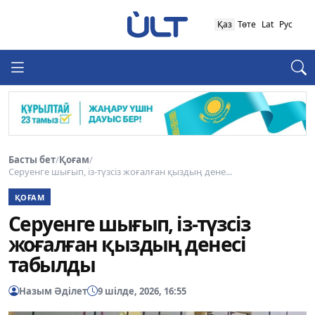
Қаз
Төте
Lat
Рус
Басты бет
/
Қоғам
/
Серуенге шығып, із-түзсіз жоғалған қыздың дене...
ҚОҒАМ
Серуенге шығып, із-түзсіз
жоғалған қыздың денесі
табылды
Назым Әділет
9 шілде, 2026, 16:55