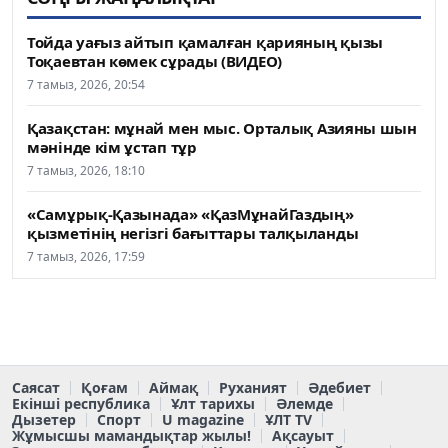
Тойда уағыз айтып қамалған қарияның қызы
Тоқаевтан көмек сұрады (ВИДЕО)
7 тамыз, 2026, 20:54
Қазақстан: мұнай мен мыс. Орталық Азияны шын
мәнінде кім ұстап тұр
7 тамыз, 2026, 18:10
«Самұрық-Қазынада» «ҚазМұнайГаздың»
қызметінің негізгі бағыттары талқыланды
7 тамыз, 2026, 17:59
Саясат
Қоғам
Аймақ
Руханият
Әдебиет
Екінші республика
Ұлт тарихы
Әлемде
Дызетер
Спорт
U magazine
ҰЛТ TV
Жұмысшы мамандықтар жылы!
Ақсауыт