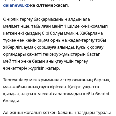
dalanews.kz
-ке сілтеме жасап.
Өңірлік тергеу басқармасының алдын ала
мәліметінше, табылған мәйіт 1 шілде күні жоғалып
кеткен екі қыздың бірі болуы мүмкін. Хабарлама
түскеннен кейін оқиға орнына жедел-тергеу тобы
жіберіліп, аумақ қоршауға алынды. Құқық қорғау
органдары қажетті тексеру жұмыстарын бастап,
мәйіттің жеке басын анықтау үшін тергеу
әрекеттерін жүргізіп жатыр.
Тергеушілер мен криминалистер оқиғаның барлық
мән-жайын анықтауға кіріскен. Қазіргі уақытта
қыздың нақты кім екені сараптамадан кейін белгілі
болады.
Ал екінші жоғалып кеткен баланың тағдыры туралы