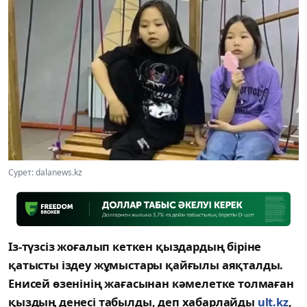
Сурет: dalanews.kz
Із-түзсіз жоғалып кеткен қыздардың біріне
қатысты іздеу жұмыстары қайғылы аяқталды.
Енисей өзенінің жағасынан кәмелетке толмаған
қыздың денесі табылды, деп хабарлайды
ult.kz
,