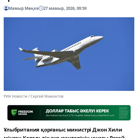
Мамыр Мөңке
27 мамыр, 2026, 09:59
РИА Новости / Сергей Мамонтов
Ұлыбритания қорғаныс министрі Джон Хили
мінген Корольдік әуе күштерінің ұшағы Ресей