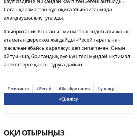
қауіпсіздігіне ешқандай қауіп төнбегені айтылды.
Соған қарамастан бұл оқиға Ұлыбританияда
алаңдаушылық туғызды.
Ұлыбритания Қорғаныс министрлігіндегі аты-жөнін
атамаған дереккөз жағдайды «Ресей тарапынан
жасалған абайсыз араласу» деп сипаттаған. Оның
айтуынша, британдық әуе күштері мұндай ықтимал
әрекеттерге қарсы тұруға дайын.
министр
Ресей
Ұлыбритания
ұшақұ
Бөлісу
ОҚИ ОТЫРЫҢЫЗ