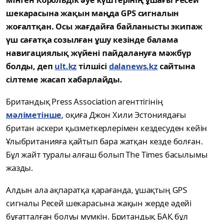
шекарасына жақын маңда GPS сигналын
жоғалтқан. Осы жағдайға байланысты экипаж
үш сағатқа созылған ұшу кезінде балама
навигациялық жүйені пайдалануға мәжбүр
болды, деп
ult.kz
тілшісі
dalanews.kz
сайтына
сілтеме жасап хабарлайды.
Британдық Press Association агенттігінің
мәліметінше
, оқиға Джон Хили Эстониядағы
британ әскери қызметкерлерімен кездесуден кейін
Ұлыбританияға қайтып бара жатқан кезде болған.
Бұл жайт туралы алғаш болып The Times басылымы
жазды.
Алдын ала ақпаратқа қарағанда, ұшақтың GPS
сигналы Ресей шекарасына жақын жерде әдейі
бұғатталған болуы мүмкін. Британдық БАҚ бұл