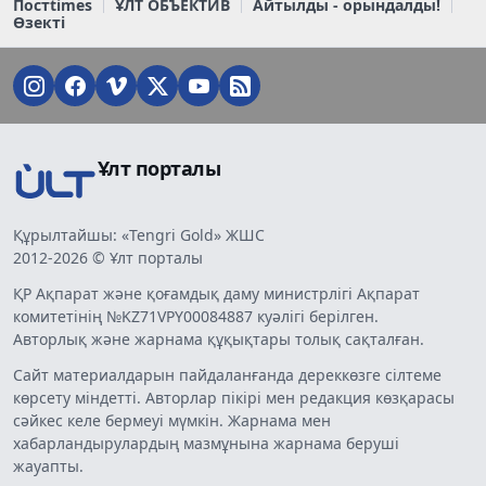
Постtimes
ҰЛТ ОБЪЕКТИВ
Айтылды - орындалды!
Өзекті
Ұлт порталы
Құрылтайшы: «Tengri Gold» ЖШС
2012-2026 © Ұлт порталы
ҚР Ақпарат және қоғамдық даму министрлігі Ақпарат
комитетінің №KZ71VPY00084887 куәлігі берілген.
Авторлық және жарнама құқықтары толық сақталған.
Сайт материалдарын пайдаланғанда дереккөзге сілтеме
көрсету міндетті. Авторлар пікірі мен редакция көзқарасы
сәйкес келе бермеуі мүмкін. Жарнама мен
хабарландырулардың мазмұнына жарнама беруші
жауапты.