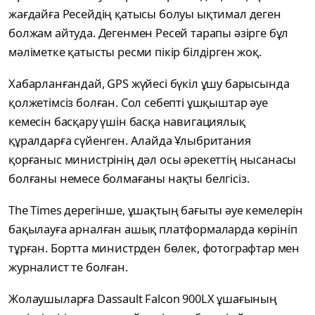
жағдайға Ресейдің қатысы болуы ықтимал деген
болжам айтуда. Дегенмен Ресей тарапы әзірге бұл
мәліметке қатысты ресми пікір білдірген жоқ.
Хабарланғандай, GPS жүйесі бүкіл ұшу барысында
қолжетімсіз болған. Сол себепті ұшқыштар әуе
кемесін басқару үшін басқа навигациялық
құралдарға сүйенген. Алайда Ұлыбритания
қорғаныс министрінің дәл осы әрекеттің нысанасы
болғаны немесе болмағаны нақты белгісіз.
The Times дерегінше, ұшақтың бағыты әуе кемелерін
бақылауға арналған ашық платформаларда көрініп
тұрған. Бортта министрден бөлек, фотографтар мен
журналист те болған.
Жолаушыларға Dassault Falcon 900LX ұшағының