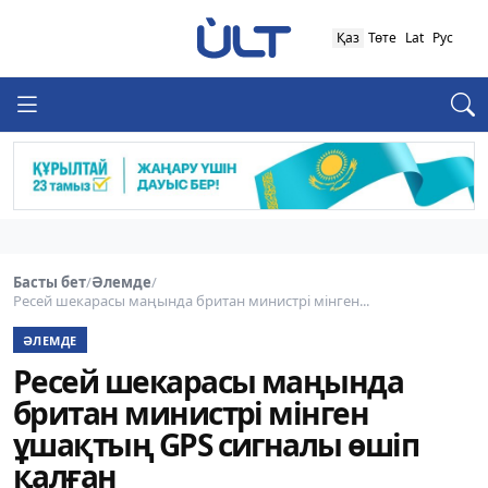
Қаз
Төте
Lat
Рус
Басты бет
/
Әлемде
/
Ресей шекарасы маңында британ министрі мінген...
ӘЛЕМДЕ
Ресей шекарасы маңында
британ министрі мінген
ұшақтың GPS сигналы өшіп
қалған