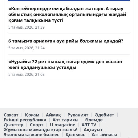
«Контейнерлерде ем қабылдап жатыр»: Атырау
облыстық онкологиялық орталығындағы жағдай
қоғам талқысына түсті
5 тамыз, 2026, 21:39
6 тамызға арналған ауа райы болжамы қандай?
5 тамыз, 2026, 21:24
«Нұрайға 72 рет пышақ тығар едім» деп жазған
желі қолданушысы ұсталды
5 тамыз, 2026, 21:08
Саясат
Қоғам
Аймақ
Руханият
Әдебиет
Екінші республика
Ұлт тарихы
Әлемде
Дызетер
Спорт
U magazine
ҰЛТ TV
Жұмысшы мамандықтар жылы!
Ақсауыт
Экономика және бизнес
Қылмыс
Ұлт айнасы