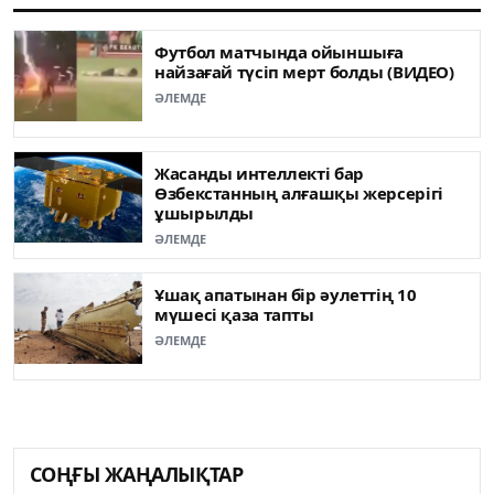
Футбол матчында ойыншыға
найзағай түсіп мерт болды (ВИДЕО)
ӘЛЕМДЕ
Жасанды интеллекті бар
Өзбекстанның алғашқы жерсерігі
ұшырылды
ӘЛЕМДЕ
Ұшақ апатынан бір әулеттің 10
мүшесі қаза тапты
ӘЛЕМДЕ
СОҢҒЫ ЖАҢАЛЫҚТАР