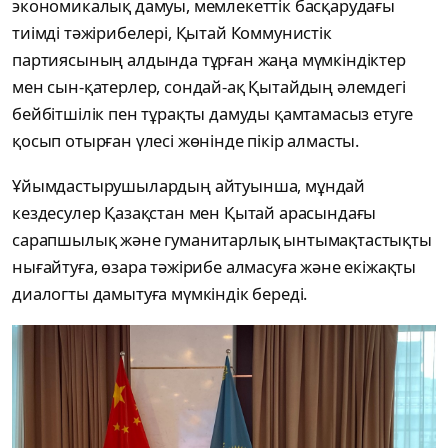
экономикалық дамуы, мемлекеттік басқарудағы
тиімді тәжірибелері, Қытай Коммунистік
партиясының алдында тұрған жаңа мүмкіндіктер
мен сын-қатерлер, сондай-ақ Қытайдың әлемдегі
бейбітшілік пен тұрақты дамуды қамтамасыз етуге
қосып отырған үлесі жөнінде пікір алмасты.
Ұйымдастырушылардың айтуынша, мұндай
кездесулер Қазақстан мен Қытай арасындағы
сарапшылық және гуманитарлық ынтымақтастықты
нығайтуға, өзара тәжірибе алмасуға және екіжақты
диалогты дамытуға мүмкіндік береді.