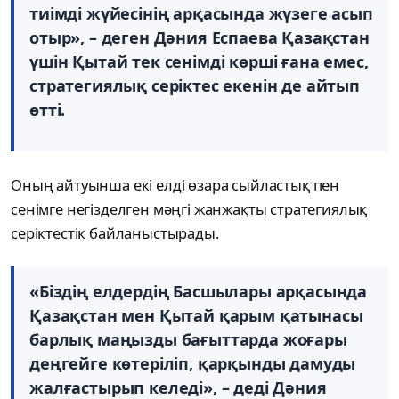
тиімді жүйесінің арқасында жүзеге асып
отыр», – деген Дәния Еспаева Қазақстан
үшін Қытай тек сенімді көрші ғана емес,
стратегиялық серіктес екенін де айтып
өтті.
Оның айтуынша екі елді өзара сыйластық пен
сенімге негізделген мәңгі жанжақты стратегиялық
серіктестік байланыстырады.
«Біздің елдердің Басшылары арқасында
Қазақстан мен Қытай қарым қатынасы
барлық маңызды бағыттарда жоғары
деңгейге көтеріліп, қарқынды дамуды
жалғастырып келеді», – деді Дәния