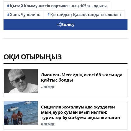
Қытай Коммунистік партиясының 105 жылдығы
Хань Чуньлинь
Қытайдың Қазақстандағы елшілігі
Бөлісу
ОҚИ ОТЫРЫҢЫЗ
Лионель Мессидің әкесі 68 жасында
қайтыс болды
ӘЛЕМДЕ
Сицилия жағалауында жүздеген
мың еуро сумен ағып келген:
туристер бума-бума ақша жинаған
ӘЛЕМДЕ