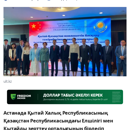
ult.kz
Астанада Қытай Халық Республикасының
Қазақстан Республикасындағы Елшілігі мен
Қытайды зерттеу орталығының бірлесіп