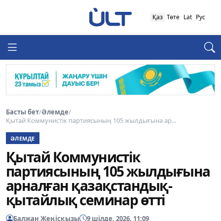
Қаз
Төте
Lat
Рус
Басты бет
/
Әлемде
/
Қытай Коммунистік партиясының 105 жылдығына ар...
ӘЛЕМДЕ
Қытай Коммунистік
партиясының 105 жылдығына
арналған қазақстандық-
қытайлық семинар өтті
Балжан Жеңісқызы
9 шілде, 2026, 11:09