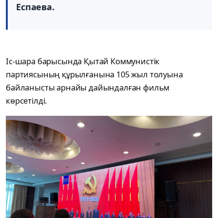
Еспаева.
Іс-шара барысында Қытай Коммунистік
партиясының құрылғанына 105 жыл толуына
байланысты арнайы дайындалған фильм
көрсетілді.