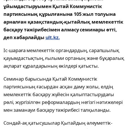
ұйымдастыруымен Қытай Коммунистік
партиясының құрылғанына 105 жыл толуына
арналған қазақстандық-қытайлық мемлекеттік
басқару тәжірибесімен алмасу семинары өтті,
деп хабарлайды
ult.kz.
Іс-шараға мемлекеттік органдардың, сарапшылық
қауымдастықтың, ғылыми ортаның және бұқаралық
ақпарат құралдарының өкілдері қатысты.
Семинар барысында Қытай Коммунистік
партиясының ғасырдан асқан даму жолы, елдің
мемлекеттік басқару жүйесін қалыптастырудағы
рөлі, жүргізілген реформалардың негізгі нәтижелері
мен заманауи басқару тәжірибесі талқыланды.
Сондай-ақ қатысушылар Қытайдың әлеуметтік-