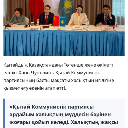
Қытайдың Қазақстандағы Төтенше және өкілетті
елшісі Хань Чуньлинь Қытай Коммунистік
партиясының басты мақсаты халықтың игілігіне
қызмет ету екенін атап өтті.
«Қытай Коммунистік партиясы
әрдайым халықтың мүддесін бәрінен
жоғары қойып келеді. Халықтың жақсы