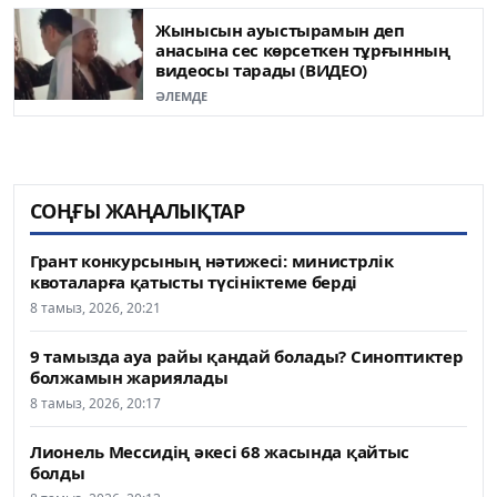
Жынысын ауыстырамын деп
анасына сес көрсеткен тұрғынның
видеосы тарады (ВИДЕО)
ӘЛЕМДЕ
СОҢҒЫ ЖАҢАЛЫҚТАР
Грант конкурсының нәтижесі: министрлік
квоталарға қатысты түсініктеме берді
8 тамыз, 2026, 20:21
9 тамызда ауа райы қандай болады? Синоптиктер
болжамын жариялады
8 тамыз, 2026, 20:17
Лионель Мессидің әкесі 68 жасында қайтыс
болды