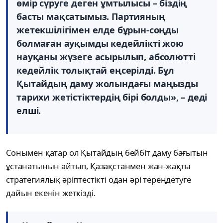
өмір сүруге деген ұмтылысы – біздің
басты мақсатымыз. Партияның
жетекшілігімен елде бұрын-соңды
болмаған ауқымды кедейлікті жою
науқаны жүзеге асырылып, абсолютті
кедейлік толықтай еңсерілді. Бұл
Қытайдың даму жолындағы маңызды
тарихи жетістіктердің бірі болды», – деді
елші.
Сонымен қатар ол Қытайдың бейбіт даму бағытын
ұстанатынын айтып, Қазақстанмен жан-жақты
стратегиялық әріптестікті одан әрі тереңдетуге
дайын екенін жеткізді.