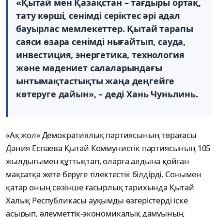
«Қытай мен Қазақстан – тағдыры ортақ,
тату көрші, сенімді серіктес әрі адал
бауырлас мемлекеттер. Қытай тарапы
саяси өзара сенімді нығайтып, сауда,
инвестиция, энергетика, технология
және мәдениет салаларындағы
ынтымақтастықты жаңа деңгейге
көтеруге дайын», – деді Хань Чуньлинь.
«Ақ жол» Демократиялық партиясының төрағасы
Дәния Еспаева Қытай Коммунистік партиясының 105
жылдығымен құттықтап, оларға алдына қойған
мақсатқа жете беруге тілектестік білдірді. Сонымен
қатар оның сөзінше ғасырлық тарихында Қытай
Халық Республикасы ауқымды өзгерістерді іске
асырып, әлеуметтік-экономикалық дамуының