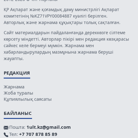
ҚР Ақпарат және қоғамдық даму министрлігі Ақпарат
комитетінің №KZ71VPY00084887 куәлігі берілген.
Авторлық және жарнама құқықтары толық сақталған.
Сайт материалдарын пайдаланғанда дереккөзге сілтеме
көрсету міндетті. Авторлар пікірі мен редакция көзқарасы
сәйкес келе бермеуі мүмкін. Жарнама мен
хабарландырулардың мазмұнына жарнама беруші
жауапты.
РЕДАКЦИЯ
Жарнама
Жоба туралы
Құпиялылық саясаты
БАЙЛАНЫС
Пошта:
1ult.kz@gmail.com
Тел:
+7 707 878 85 89