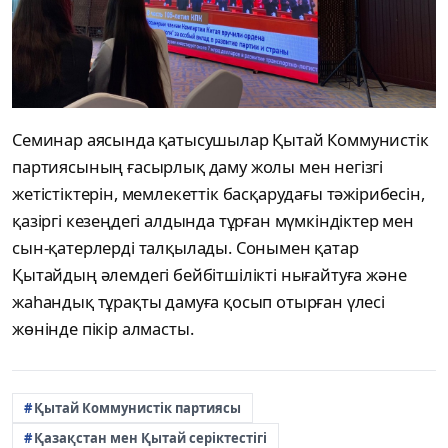
Семинар аясында қатысушылар Қытай Коммунистік
партиясының ғасырлық даму жолы мен негізгі
жетістіктерін, мемлекеттік басқарудағы тәжірибесін,
қазіргі кезеңдегі алдында тұрған мүмкіндіктер мен
сын-қатерлерді талқылады. Сонымен қатар
Қытайдың әлемдегі бейбітшілікті нығайтуға және
жаһандық тұрақты дамуға қосып отырған үлесі
жөнінде пікір алмасты.
Қытай Коммунистік партиясы
Қазақстан мен Қытай серіктестігі