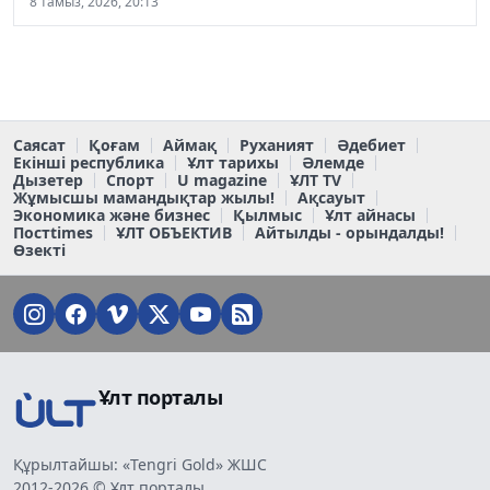
8 тамыз, 2026, 20:13
Саясат
Қоғам
Аймақ
Руханият
Әдебиет
Екінші республика
Ұлт тарихы
Әлемде
Дызетер
Спорт
U magazine
ҰЛТ TV
Жұмысшы мамандықтар жылы!
Ақсауыт
Экономика және бизнес
Қылмыс
Ұлт айнасы
Постtimes
ҰЛТ ОБЪЕКТИВ
Айтылды - орындалды!
Өзекті
Ұлт порталы
Құрылтайшы: «Tengri Gold» ЖШС
2012-2026 © Ұлт порталы