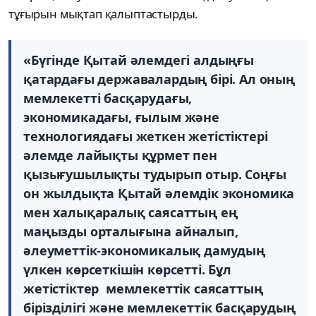
тұғырын мықтап қалыптастырды.
«Бүгінде Қытай әлемдегі алдыңғы
қатардағы державалардың бірі. Ал оның
мемлекетті басқарудағы,
экономикадағы, ғылым және
технологиядағы жеткен жетістіктері
әлемде лайықты құрмет пен
қызығушылықты тудырып отыр. Соңғы
он жылдықта Қытай әлемдік экономика
мен халықаралық саясаттың ең
маңызды орталығына айналып,
әлеуметтік-экономикалық дамудың
үлкен көрсеткішін көрсетті. Бұл
жетістіктер мемлекеттік саясаттың
бірізділігі және мемлекеттік басқарудың