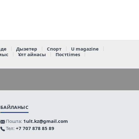
де
Дызетер
Спорт
U magazine
мыс
Ұлт айнасы
Постtimes
БАЙЛАНЫС
Пошта:
1ult.kz@gmail.com
Тел:
+7 707 878 85 89