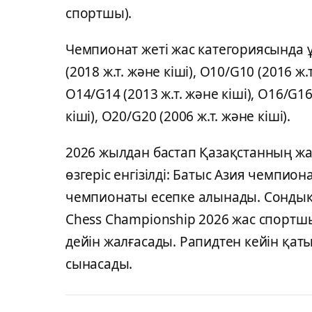
спортшы).
Чемпионат жеті жас категориясында ұ
(2018 ж.т. және кіші), O10/G10 (2016 ж.т
O14/G14 (2013 ж.т. және кіші), O16/G16
кіші), O20/G20 (2006 ж.т. және кіші).
2026 жылдан бастап Қазақстанның жа
өзгеріс енгізілді: Батыс Азия чемпи
чемпионаты есепке алынады. Сондықта
Chess Championship 2026 жас спортшы
дейін жалғасады. Рапидтен кейін қа
сынасады.