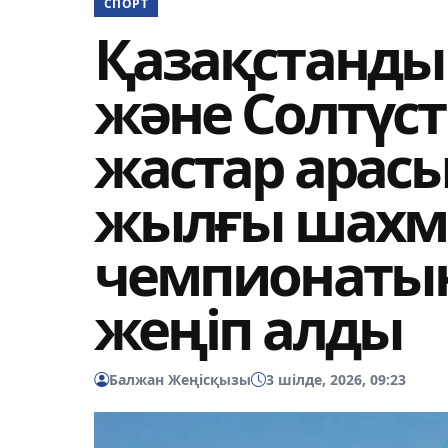
СПОРТ
Қазақстанды
және Солтүст
жастар арасы
жылғы шахм
чемпионатын
жеңіп алды
Балжан Жеңісқызы
3 шілде, 2026, 09:23