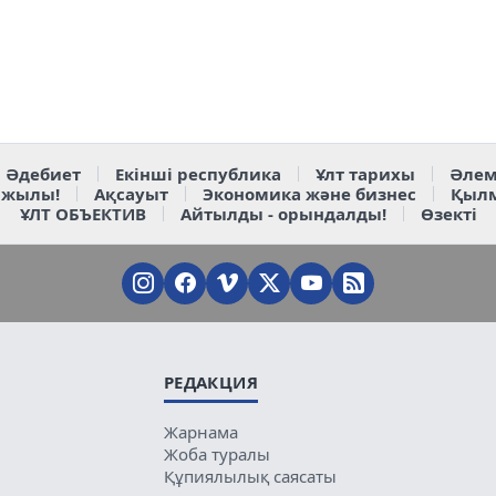
Әдебиет
Екінші республика
Ұлт тарихы
Әлем
 жылы!
Ақсауыт
Экономика және бизнес
Қыл
ҰЛТ ОБЪЕКТИВ
Айтылды - орындалды!
Өзекті
РЕДАКЦИЯ
Жарнама
Жоба туралы
Құпиялылық саясаты