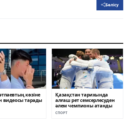
Бөлісу
әтпаевтың көзіне
Қазақстан тарихында
н видеосы тарады
алғаш рет семсерлесуден
әлем чемпионы атанды
СПОРТ