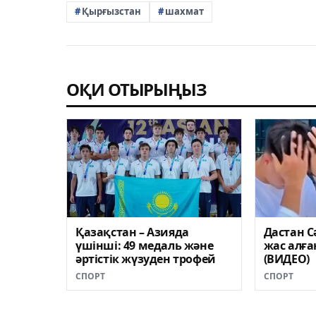
Қырғызстан
шахмат
ОҚИ ОТЫРЫҢЫЗ
Қазақстан – Азияда
Дастан С
үшінші: 49 медаль жəне
жас алға
əртістік жүзуден трофей
(ВИДЕО)
СПОРТ
СПОРТ