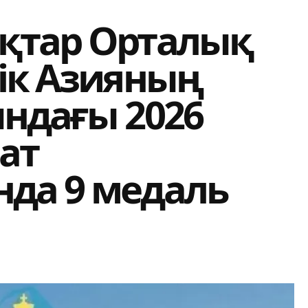
қтар Орталық
ік Азияның
ндағы 2026
ат
да 9 медаль