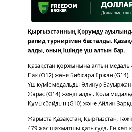
Қырғызстанның Қорумду ауылында 
рапид турнирімен басталды. Қаза
алды, оның ішінде үш алтын бар.
Қазақстан қоржынына алтын медаль ә
Пак (O12) және Бибісара Ержан (G14).
Үш күміс медальды Әлинур Бауыржан 
Жарас (O14) жеңіп алды. Қола медал
Құмысбайдың (G10) және Айлин Зарқы
Жарыста Қазақстан, Қырғызстан, Тәжі
479 жас шахматшы қатысуда. Ең көп 