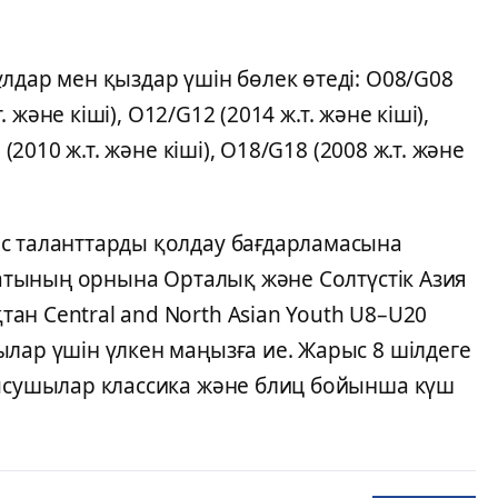
лдар мен қыздар үшін бөлек өтеді: O08/G08
. және кіші), O12/G12 (2014 ж.т. және кіші),
 (2010 ж.т. және кіші), O18/G18 (2008 ж.т. және
с таланттарды қолдау бағдарламасына
онатының орнына Орталық және Солтүстік Азия
н Central and North Asian Youth U8–U20
лар үшін үлкен маңызға ие. Жарыс 8 шілдеге
тысушылар классика және блиц бойынша күш