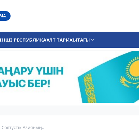
АМА
ІНШІ РЕСПУБЛИКА
ҰЛТ ТАРИХЫ
ТАҒЫ
Солтүстік Азияның...