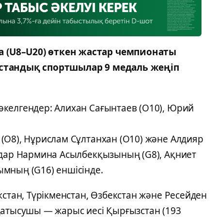
(U8–U20) өткен жастар чемпионаты
қстандық спортшылар 9 медаль жеңіп
келгендер: Алихан Сағынтаев (O10), Юрий
(O8), Нұрислам Сұлтанхан (O10) және Алдияр
ьдар Нармина Асылбекқызының (G8), Ақниет
мның (G16) еншісінде.
кстан, Түрікменстан, Өзбекстан және Ресейден
қатысушы — жарыс иесі Қырғызстан (193