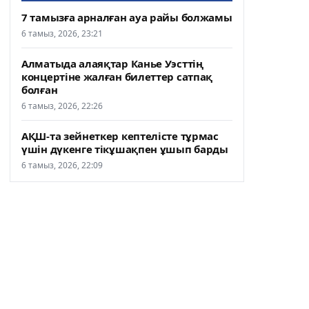
7 тамызға арналған ауа райы болжамы
6 тамыз, 2026, 23:21
Алматыда алаяқтар Канье Уэсттің
концертіне жалған билеттер сатпақ
болған
6 тамыз, 2026, 22:26
АҚШ-та зейнеткер кептелісте тұрмас
үшін дүкенге тікұшақпен ұшып барды
6 тамыз, 2026, 22:09