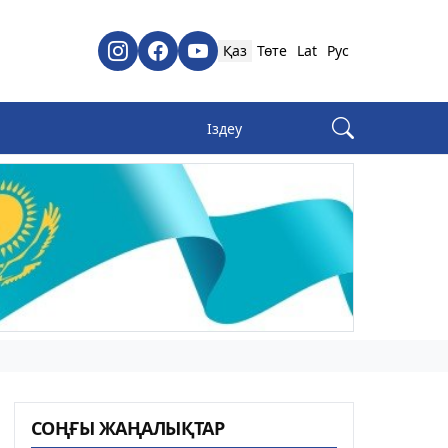
Қаз
Төте
Lat
Рус
СОҢҒЫ ЖАҢАЛЫҚТАР