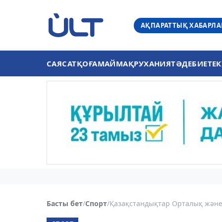
АҚПАРАТТЫҚ ХАБАРЛ
САЯСАТ
ҚОҒАМ
АЙМАҚ
РУХАНИЯТ
ӘДЕБИЕТ
ЕК
Басты бет
/
Спорт
/
Қазақстандықтар Орталық және 