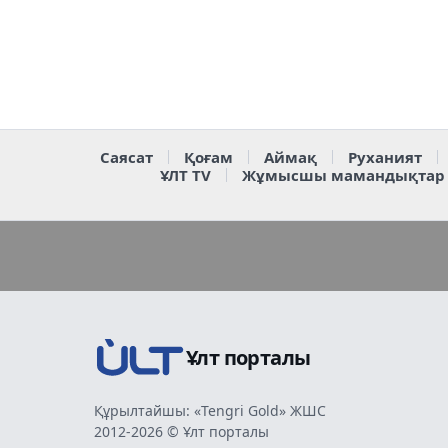
Саясат
Қоғам
Аймақ
Руханият
ҰЛТ TV
Жұмысшы мамандықтар
Ұлт порталы
Құрылтайшы: «Tengri Gold» ЖШС
2012-2026 © Ұлт порталы