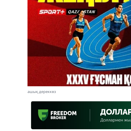
ашық дереккөз