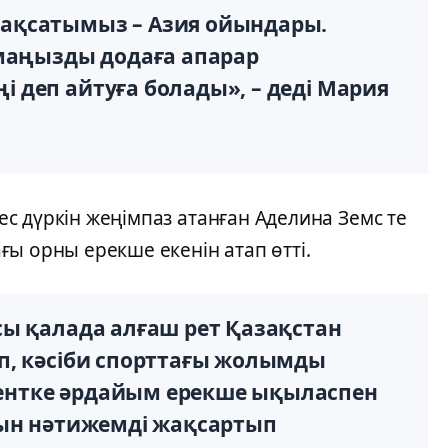
ақсатымыз – Азия ойындары.
 маңызды додаға апарар
 деп айтуға болады», – деді Мария
с дүркін жеңімпаз атанған Аделина Земс те
ы орны ерекше екенін атап өтті.
сы қалада алғаш рет Қазақстан
п, кәсіби спорттағы жолымды
нтке әрдайым ерекше ықыласпен
йын нәтижемді жақсартып