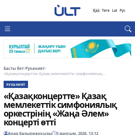
Қаз
Төте
Lat
Рус
Басты бет
/
Руханият
/
«Қазақконцертте» Қазақ мемлекеттік симфониялық...
РУХАНИЯТ
«Қазақконцертте» Қазақ
мемлекеттік симфониялық
оркестрінің «Жаңа Әлем»
концерті өтті
Анар Бауыржанқызы
5 маусым, 2026, 13:12