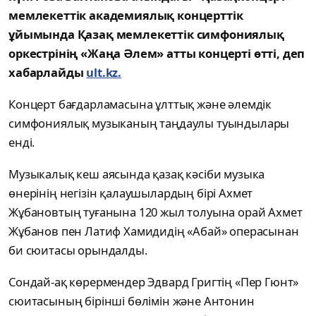
мемлекеттік академиялық концерттік
ұйымында Қазақ мемлекеттік симфониялық
оркестрінің «Жаңа Әлем» атты концерті өтті, деп
хабарлайды
ult.kz.
Концерт бағдарламасына ұлттық және әлемдік
симфониялық музыканың таңдаулы туындылары
енді.
Музыкалық кеш аясында қазақ кәсіби музыка
өнерінің негізін қалаушылардың бірі Ахмет
Жұбановтың туғанына 120 жыл толуына орай Ахмет
Жұбанов пен Латиф Хамидидің «Абай» операсынан
би сюитасы орындалды.
Сондай-ақ көрермендер Эдвард Григтің «Пер Гюнт»
сюитасының бірінші бөлімін және Антонин