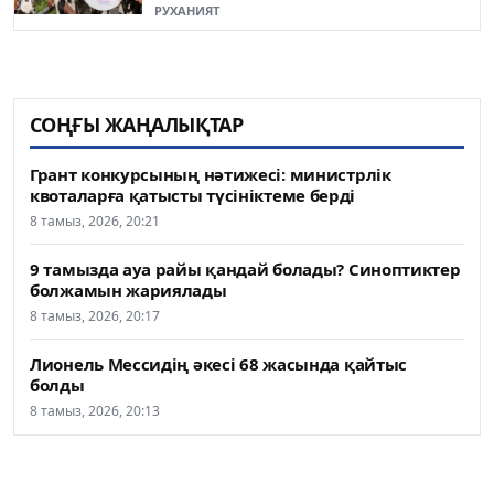
ашылуы өтті
РУХАНИЯТ
СОҢҒЫ ЖАҢАЛЫҚТАР
Грант конкурсының нәтижесі: министрлік
квоталарға қатысты түсініктеме берді
8 тамыз, 2026, 20:21
9 тамызда ауа райы қандай болады? Синоптиктер
болжамын жариялады
8 тамыз, 2026, 20:17
Лионель Мессидің әкесі 68 жасында қайтыс
болды
8 тамыз, 2026, 20:13