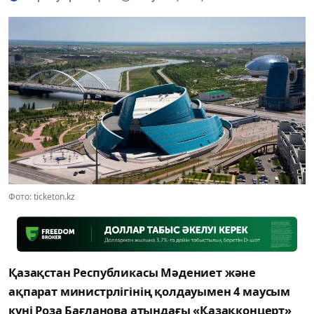
Фото: ticketon.kz
Қазақстан Республикасы Мәдениет және
ақпарат министрлігінің қолдауымен 4 маусым
күні Роза Бағланова атындағы «Қазақконцерт»