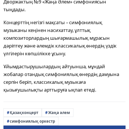
Дворжактың №9 «Жаңа Әлем» симфониясын
тыңдады.
Концерттің негізгі мақсаты – симфониялық
музыканы кеңінен насихаттау, ұлттық
композиторлардың шығармашылық мұрасын
дәріптеу және әлемдік классикалық өнердің үздік
үлгілерін көпшілікке ұсыну.
Ұйымдастырушылардың айтуынша, мұндай
жобалар отандық симфониялық өнердің дамуына
серпін беріп, классикалық музыкаға
қызығушылықты арттыруға ықпал етеді.
Қазақконцерт
Жаңа әлем
симфониялық оркестр