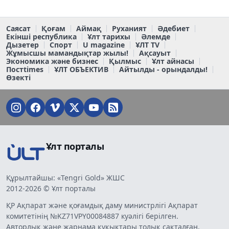
Саясат
Қоғам
Аймақ
Руханият
Әдебиет
Екінші республика
Ұлт тарихы
Әлемде
Дызетер
Спорт
U magazine
ҰЛТ TV
Жұмысшы мамандықтар жылы!
Ақсауыт
Экономика және бизнес
Қылмыс
Ұлт айнасы
Постtimes
ҰЛТ ОБЪЕКТИВ
Айтылды - орындалды!
Өзекті
Ұлт порталы
Құрылтайшы: «Tengri Gold» ЖШС
2012-2026 © Ұлт порталы
ҚР Ақпарат және қоғамдық даму министрлігі Ақпарат
комитетінің №KZ71VPY00084887 куәлігі берілген.
Авторлық және жарнама құқықтары толық сақталған.