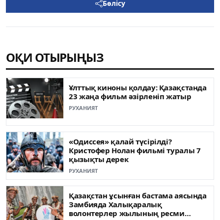
Бөлісу
ОҚИ ОТЫРЫҢЫЗ
Ұлттық киноны қолдау: Қазақстанда
23 жаңа фильм әзірленіп жатыр
РУХАНИЯТ
«Одиссея» қалай түсірілді?
Кристофер Нолан фильмі туралы 7
қызықты дерек
РУХАНИЯТ
Қазақстан ұсынған бастама аясында
Замбияда Халықаралық
волонтерлер жылының ресми