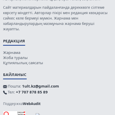
Сайт материалдарын пайдаланғанда дереккөзге сілтеме
көрсету міндетті. Авторлар пікірі мен редакция көзқарасы
сәйкес келе бермеуі мүмкін. Жарнама мен
хабарландырулардың мазмұнына жарнама беруші
жауапты.
РЕДАКЦИЯ
Жарнама
Жоба туралы
Құпиялылық саясаты
БАЙЛАНЫС
Пошта:
1ult.kz@gmail.com
Тел:
+7 707 878 85 89
Поддержка
WebAudit