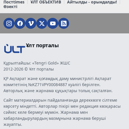
Постtimes
ҰЛТ ОБЪЕКТИВ
Айтылды - орындалды!
Өзекті
Ұлт порталы
Құрылтайшы: «Tengri Gold» ЖШС
2012-2026 © Ұлт порталы
ҚР Ақпарат және қоғамдық даму министрлігі Ақпарат
комитетінің №KZ71VPY00084887 куәлігі берілген.
Авторлық және жарнама құқықтары толық сақталған.
Сайт материалдарын пайдаланғанда дереккөзге сілтеме
көрсету міндетті. Авторлар пікірі мен редакция көзқарасы
сәйкес келе бермеуі мүмкін. Жарнама мен
хабарландырулардың мазмұнына жарнама беруші
жауапты.