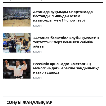
Астанада ауқымды Спартакиада
басталды: 1 400-ден астам
қатысушы мен 14 спорт түрі
СПОРТ
«Астана» баскетбол клубы қызметін
тоқтатты: Спорт комитеті себебін
айтты
СПОРТ
Ресейлік арна Елдос Сметовтың
мансабындағы ерекше заңдылыққа
назар аударды
СПОРТ
СОҢҒЫ ЖАҢАЛЫҚТАР