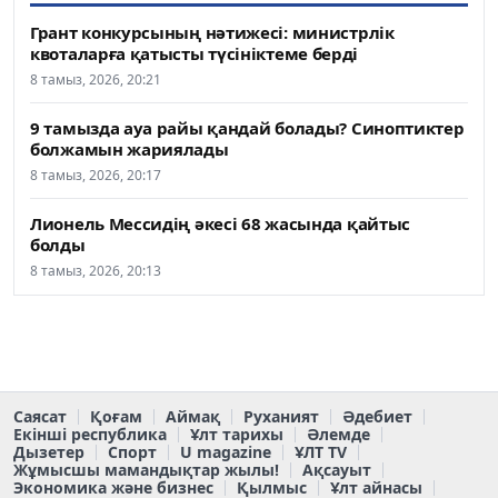
Грант конкурсының нәтижесі: министрлік
квоталарға қатысты түсініктеме берді
8 тамыз, 2026, 20:21
9 тамызда ауа райы қандай болады? Синоптиктер
болжамын жариялады
8 тамыз, 2026, 20:17
Лионель Мессидің әкесі 68 жасында қайтыс
болды
8 тамыз, 2026, 20:13
Саясат
Қоғам
Аймақ
Руханият
Әдебиет
Екінші республика
Ұлт тарихы
Әлемде
Дызетер
Спорт
U magazine
ҰЛТ TV
Жұмысшы мамандықтар жылы!
Ақсауыт
Экономика және бизнес
Қылмыс
Ұлт айнасы