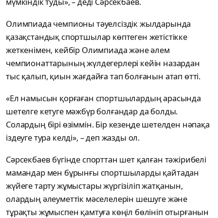
мүмкіндік туды», – деді Сәрсекбаев.
Олимпиада чемпионы тәуелсіздік жылдарында
қазақстандық спортшылар көптеген жетістікке
жеткенімен, кейбір Олимпиада және әлем
чемпионаттарының жүлдегерлері кейін назардан
тыс қалып, қиын жағдайға тап болғанын атап өтті.
«Ел намысын қорғаған спортшылардың арасында
шетелге кетуге мәжбүр болғандар да болды.
Солардың бірі өзіммін. Бір кезеңде шетелден нәпақа
іздеуге тура келді», – деп жазды ол.
Сәрсекбаев бүгінде спорттан шет қалған тәжірибелі
мамандар мен бұрынғы спортшыларды қайтадан
жүйеге тарту жұмыстары жүргізіліп жатқанын,
олардың әлеуметтік мәселелерін шешуге және
тұрақты жұмыспен қамтуға көңіл бөлініп отырғанын