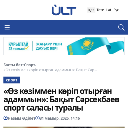
Қаз
Төте
Lat
Рус
Басты бет
/
Спорт
/
«Өз көзіммен көріп отырған адаммын»: Бақыт Сәр...
СПОРТ
«Өз көзіммен көріп отырған
адаммын»: Бақыт Сәрсекбаев
спорт саласы туралы
Назым Әділет
31 мамыр, 2026, 14:16