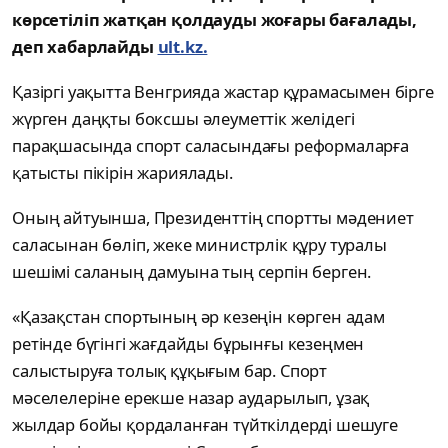
көрсетіліп жатқан қолдауды жоғары бағалады,
деп хабарлайды
ult.kz.
Қазіргі уақытта Венгрияда жастар құрамасымен бірге
жүрген даңқты боксшы әлеуметтік желідегі
парақшасында спорт саласындағы реформаларға
қатысты пікірін жариялады.
Оның айтуынша, Президенттің спортты мәдениет
саласынан бөліп, жеке министрлік құру туралы
шешімі саланың дамуына тың серпін берген.
«Қазақстан спортының әр кезеңін көрген адам
ретінде бүгінгі жағдайды бұрынғы кезеңмен
салыстыруға толық құқығым бар. Спорт
мәселелеріне ерекше назар аударылып, ұзақ
жылдар бойы қордаланған түйткілдерді шешуге