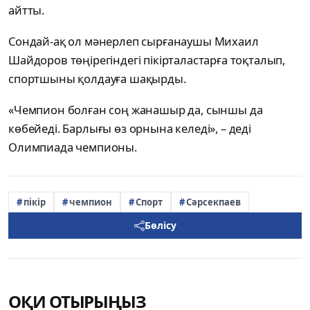
айтты.
Сондай-ақ ол мәнерлеп сырғанаушы Михаил
Шайдоров төңірегіндегі пікірталастарға тоқталып,
спортшыны қолдауға шақырды.
«Чемпион болған соң жанашыр да, сыншы да
көбейеді. Барлығы өз орнына келеді», – деді
Олимпиада чемпионы.
пікір
чемпион
Спорт
Сәрсекпаев
Бөлісу
ОҚИ ОТЫРЫҢЫЗ