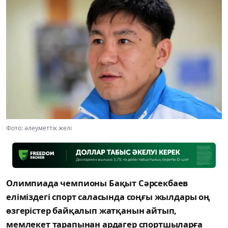
Фото: әлеуметтік желі
Олимпиада чемпионы Бақыт Сәрсекбаев
еліміздегі спорт саласында соңғы жылдары оң
өзгерістер байқалып жатқанын айтып,
мемлекет тарапынан ардагер спортшыларға