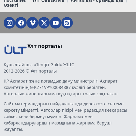
Постtimes
ҰЛТ ОБЪЕКТИВ
Айтылды - орындалды!
Өзекті
Ұлт порталы
Құрылтайшы: «Tengri Gold» ЖШС
2012-2026 © Ұлт порталы
ҚР Ақпарат және қоғамдық даму министрлігі Ақпарат
комитетінің №KZ71VPY00084887 куәлігі берілген.
Авторлық және жарнама құқықтары толық сақталған.
Сайт материалдарын пайдаланғанда дереккөзге сілтеме
көрсету міндетті. Авторлар пікірі мен редакция көзқарасы
сәйкес келе бермеуі мүмкін. Жарнама мен
хабарландырулардың мазмұнына жарнама беруші
жауапты.