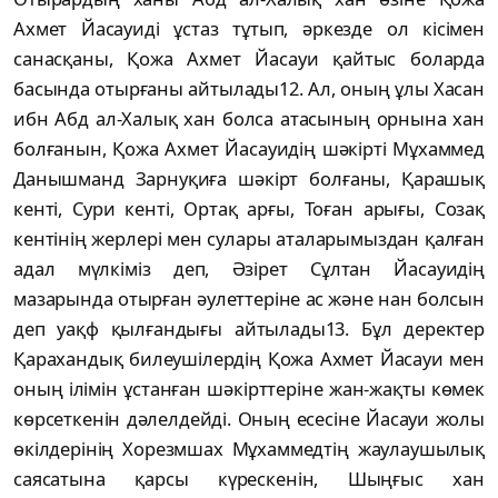
Ахмет Йасауиді ұстаз тұтып, әркезде ол кісімен
санасқаны, Қожа Ахмет Йасауи қайтыс боларда
басында отырғаны айтылады12. Ал, оның ұлы Хасан
ибн Абд ал-Халық хан болса атасының орнына хан
болғанын, Қожа Ахмет Йасауидің шәкірті Мұхаммед
Данышманд Зарнуқиға шәкірт болғаны, Қарашық
кенті, Сури кенті, Ортақ арғы, Тоған арығы, Созақ
кентінің жерлері мен сулары аталарымыздан қалған
адал мүлкіміз деп, Әзірет Сұлтан Йасауидің
мазарында отырған әулеттеріне ас және нан болсын
деп уақф қылғандығы айтылады13. Бұл деректер
Қарахандық билеушілердің Қожа Ахмет Йасауи мен
оның ілімін ұстанған шәкірттеріне жан-жақты көмек
көрсеткенін дәлелдейді. Оның есесіне Йасауи жолы
өкілдерінің Хорезмшах Мұхаммедтің жаулаушылық
саясатына қарсы күрескенін, Шыңғыс хан