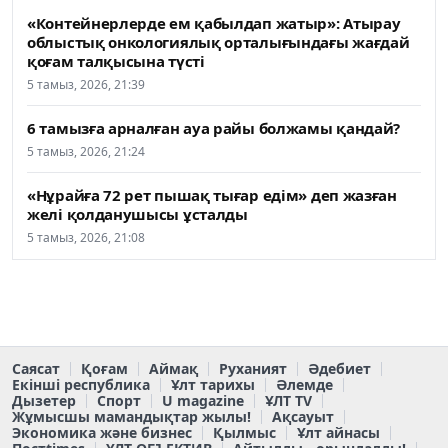
«Контейнерлерде ем қабылдап жатыр»: Атырау
облыстық онкологиялық орталығындағы жағдай
қоғам талқысына түсті
5 тамыз, 2026, 21:39
6 тамызға арналған ауа райы болжамы қандай?
5 тамыз, 2026, 21:24
«Нұрайға 72 рет пышақ тығар едім» деп жазған
желі қолданушысы ұсталды
5 тамыз, 2026, 21:08
Саясат
Қоғам
Аймақ
Руханият
Әдебиет
Екінші республика
Ұлт тарихы
Әлемде
Дызетер
Спорт
U magazine
ҰЛТ TV
Жұмысшы мамандықтар жылы!
Ақсауыт
Экономика және бизнес
Қылмыс
Ұлт айнасы