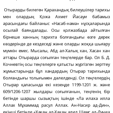
Отырарды билеген Қарахандық билеушілер тарихы
мен олардың Қожа Ахмет Йасауи бабамыз
арасындағы байланыс «Насаб-нама» нұсқаларында
осылай баяндалады. Осы қолжазбада айтылған
бірнеше ханның тарихта болғандығы өзге дерек
көздерінде де кездеседі және оларды жоққа шығару
мүмкін емес. Мысалы, Абд ал-Халық хан, Хасан хан
аттары Отырарда соғылған теңгелерде бар. Ол Б. Д.
Кочневтің осы теңгелерге қатысты жүргізген зерттеу
жұмыстарында бұл хандардың Отырар тарихында
болғандығы толығымен дәлелденді. Ол теңгелердің
Отырар қаласында екі кезеңде 1199-1201 ж. және
609/1206-1207 жылдары соғылғанын, теңгенің бір
бетінде шаршы сызықтың ішінде «Ла илаха илла
Аллах Мұхаммад расул Аллах. Ан-Насир ад-Дин»,
екінші бетінде «Хақан ал-Хақан адил Шамс ад-Дуниа