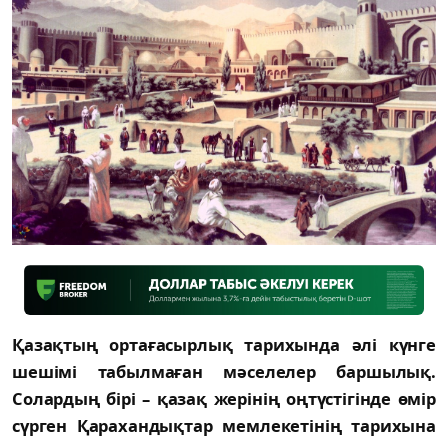
Қазақтың ортағасырлық тарихында әлі күнге
шешімі табылмаған мәселелер баршылық.
Солардың бірі – қазақ жерінің оңтүстігінде ө
мір
сүрген Қарахандықтар мемлекетінің тарихына