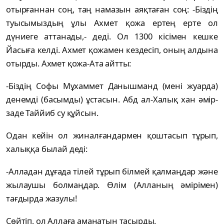
отырғаннан соң, таң намазын аяқтаған соң: -Біздің
туысымыздың ұлы Ахмет қожа ертең ерте ол
дүниеге аттанады,- деді. Ол 1300 кісімен кешке
Йасыға келді. Ахмет қожамен кездесіп, оның алдына
отырды. Ахмет қожа-Ата айтты:
-Біздің Софы Мұхаммет Данышманд (мені жуарда)
денемді (басымды) ұстасын. Абд ал-Халық хан әмір-
заде Таййиб су құйсын.
Одан кейін ол жиналғандармен қоштасып тұрып,
халыққа былай деді:
-Алладан дұғада тілей тұрып білмей қалмаңдар және
жылаушы болмаңдар. Өлім (Алланың әмірімен)
тағдырда жазулы!
Сөйтіп, ол Аллаға аманатын тасырды.