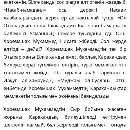
әкеткенін, Білге ханды сол жақта өлтіргенін жазады6.
«Насаб-намадағы» осы деректі Насави
жазбаларындағы деректер де нақтылай түседі. «Ол
Отырардың ханы Тадж ад-дин Білге хан Самарханд
билеушісі Усманның немере туысқаны еді. Оны
Хорезмшах Мұхаммед Нисаға жіберді. Сол жерде
өлтірді,»- дейді7. Хорезмшах Мұхаммедтің тек бір
Отырар ханы Білге ханды емес, барлық Қарахандық
билеушілерді түгелімен өлтіріп, түркі мемлекеттігін
толығымен жойды. Ол туралы араб тарихшысы
Йақұт ал-Хамауидің «Му‘джам ал-булдан» атты
еңбегінде Хорезмшах Мұхаммедтің Қарахандықтар
мемлекетін толығымен жойғаны баяндалады.
Хорезмшах Мұхаммедтің Сыр бойына жасаған
жорығы Қарахандық билеушілерді өлтірумен
шектеліп қалмай, бұл жерлерді толығымен тонауға