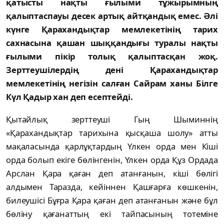
қатысты нақты ғылыми тұжырымның
қалыптаспауы десек артық айтқандық емес. Әлі
күнге Қарахандықтар мемлекетінің тарих
сахнасына қашан шыққандығы туралы нақты
ғылыми пікір толық қалыптасқан жоқ.
Зерттеушілердің дені Қарахандықтар
мемлекетінің негізін салған Сайрам ханы Білге
Күл Қадыр хан деп есептейді.
Қытайлық зерттеуші Гың Шыминнің
«Қарахандықтар тарихына қысқаша шолу» атты
мақаласында қарлұқтардың Үлкен орда мен Кіші
орда болып екіге бөлінгенін, Үлкен орда Құз Ордада
Арслан Қара қаған деп атанғанын, кіші бөлігі
алдымен Таразда, кейіннен Қашғарға көшкенін,
билеушісі Бұғра Қара қаған деп атанғанын және бұл
бөліну қағанаттың екі тайпасының тотеміне