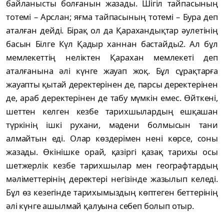
байланысты болғанын жазады. Шігіл тайпасының
тотемі – Арслан; яғма тайпасының тотемі – Бура деп
аталған дейді. Бірақ ол да Қарахандықтар әулетінің
басын Білге Күл Қадыр ханнан бастайды2. Ал бұл
мемлекеттің неліктен Қарахан мемлекеті деп
аталғанына әлі күнге жауап жоқ. Бұл сұрақтарға
жауапты қытай деректерінен де, парсы деректерінен
де, араб деректерінен де табу мүмкін емес. Өйткені,
шеттен келген кезбе тарихшылардың ешқашан
түркінің ішкі рухани, мәдени болмысын тани
алмайтын еді. Олар көздерімен нені көрсе, соны
жазады. Өкінішке орай, қазіргі қазақ тарихы осы
шетжерлік кезбе тарихшылар мен географтардың
мәліметтерінің деректері негізінде жазылып келеді.
Бұл өз кезегінде тарихымыздың көптеген беттерінің
әлі күнге ашылмай қалуына себеп болып отыр.