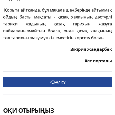
Қорыта айтқанда, бұл мақала шеңберінде айтылмақ
ойдың басты мақсаты - қазақ халқының дәстүрлі
тарихи жадының қазақ тарихын жазуға
пайдаланылмайтын болса, онда қазақ халқының
төл тарихын жазу мүмкін еместігін көрсету болды.
Зікірия Жандарбек
Ұлт порталы
Бөлісу
ОҚИ ОТЫРЫҢЫЗ