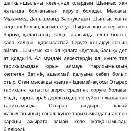
шапқыншылығы кезеңінде олардың Шыңғыс хан
жағында болғанынан көруге болады. Мысалы,
Мұхаммед Данышманд Зарнуқидың Шыңғыс ханға
кеңесші болып, қызмет етуі, Шыңғыс хан әскері мен
Зарнуқ қаласының халқы арасында елші болып,
қала халқын қарсыласпай беруге көндіруі соның
айғағы. Шыңғыс хан ол қалаға «Құтлық балық» деп
ат қояды14. Ал мұндай деректердің әлі күнге төл
тарихымыздан орын алмауы тарихымыздың
көптеген бетінің ашылмай қалуына себеп болып
отыр. Оған мысалды ұзақтан іздемей-ақ осы Отырар
тарихына қатысты деректерден-ақ көруге болады.
Біздің парсы, араб дереккөздеріне сүйеніп жазылған
тарихымызда Отырар тағдыры қалай
жазылғанының өзі әлі күнге тарихымыздағы ақ пен
қараны ажырата алмай келе жатқанымызды
білдіреді.