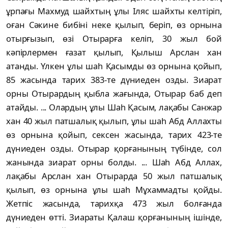
ұрпағы Махмуд шайхтың ұлы Іляс шайхты келтіріп,
оған Сәкине бибіні неке қылып, беріп, өз орнына
отырғызып, өзі Отырарға келіп, 30 жыл бой
кәпірлермен ғазат қылып, Қылыш Арслан хан
атанды. Үлкен ұлы шаһ Қасымды өз орнына қойып,
85 жасында тарих 383-те дүниеден озды. Зиарат
орны Отырардың қыбла жағында, Отырар баб деп
атайды. ... Олардың ұлы Шаһ Қасым, лақабы Санжар
хан 40 жыл патшалық қылып, ұлы шаһ Абд Аллахты
өз орнына қойып, сексен жасында, тарих 423-те
дүниеден озды. Отырар қорғанының түбінде, сол
жанында зиарат орны болды. ... Шаһ Абд Аллах,
лақабы Арслан хан Отырарда 50 жыл патшалық
қылып, өз орнына ұлы шаһ Мұхаммадты қойды.
Жетпіс жасында, тарихқа 473 жыл болғанда
дүниеден өтті. Зиараты Қалаш қорғанының ішінде,