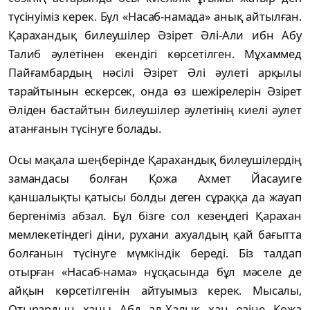
түсінуіміз керек. Бұл «Насаб-намада» анық айтылған.
Қарахандық билеушілер Әзірет Әлі-Али ибн Абу
Талиб әулетінен екендігі көрсетілген. Мұхаммед
Пайғамбардың нәсілі Әзірет Әлі әулеті арқылы
тарайтынын ескерсек, онда өз шежірелерін Әзірет
Әліден бастайтын билеушілер әулетінің киелі әулет
атанғанын түсінуге болады.
Осы мақала шеңберінде Қарахандық билеушілердің
замандасы болған Қожа Ахмет Йасауиге
қаншалықты қатысы болды деген сұраққа да жауап
бергеніміз абзал. Бұл бізге сол кезеңдегі Қарахан
мемлекетіндегі діни, рухани ахуалдың қай бағытта
болғанын түсінуге мүмкіндік береді. Біз талдап
отырған «Насаб-нама» нұсқасында бұл мәселе де
айқын көрсетілгенін айтуымыз керек. Мысалы,
Отырардың ханы Абд ал-Халық хан өзіне Қожа