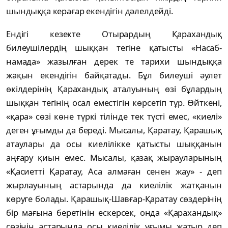
шындыққа керағар екендігін дәлелдейді.
Ендігі кезекте Отырардың Қарахандық
билеушілердің шыққан тегіне қатысты «Насаб-
намада» жазылған дерек те тарихи шындыққа
жақын екендігін байқатады. Бұл билеуші әулет
өкілдерінің Қарахандық аталуының өзі бұлардың
шыққан тегінің осал еместігін көрсетіп тұр. Өйткені,
«қара» сөзі көне түркі тілінде тек түсті емес, «киелі»
деген ұғымды да береді. Мысалы, Қаратау, Қарашық
атаулары да осы киелілікке қатысты шыққанын
аңғару қиын емес. Мысалы, қазақ жырауларының
«Қасиетті Қаратау, Аса алмаған сенен жау» - деп
жырлауының астарында да киелілік жатқанын
көруге болады. Қарашық-Шавғар-Қаратау сөздерінің
бір мағына беретінін ескерсек, онда «Қарахандық»
сөзінің астарында осы киелілік ұғымы жатыр деп