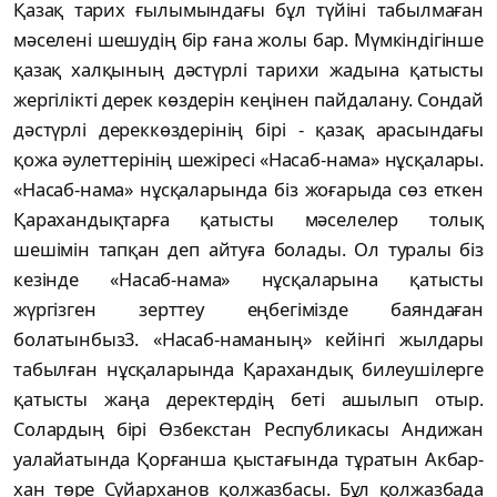
Қазақ тарих ғылымындағы бұл түйіні табылмаған
мәселені шешудің бір ғана жолы бар. Мүмкіндігінше
қазақ халқының дәстүрлі тарихи жадына қатысты
жергілікті дерек көздерін кеңінен пайдалану. Сондай
дәстүрлі дереккөздерінің бірі - қазақ арасындағы
қожа әулеттерінің шежіресі «Насаб-нама» нұсқалары.
«Насаб-нама» нұсқаларында біз жоғарыда сөз еткен
Қарахандықтарға қатысты мәселелер толық
шешімін тапқан деп айтуға болады. Ол туралы біз
кезінде «Насаб-нама» нұсқаларына қатысты
жүргізген зерттеу еңбегімізде баяндаған
болатынбыз3. «Насаб-наманың» кейінгі жылдары
табылған нұсқаларында Қарахандық билеушілерге
қатысты жаңа деректердің беті ашылып отыр.
Солардың бірі Өзбекстан Республикасы Андижан
уалайатында Қорғанша қыстағында тұратын Акбар-
хан төре Сүйарханов қолжазбасы. Бұл қолжазбада