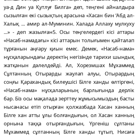
уа-д Дин уа Қутлуғ Билга» деп, теңгені айналдыра
сызылған екі сызықтың арасына «Хасан бин ‘Абд ал-
Халық ... амир ал-Муминин. Халада Аллаху мулкуху
...» - деп жазылған5. Осы теңгелердегі кісі аттары
«Насаб-намадағы» кісі аттарын толығымен қайталап
тұрғанын аңғару қиын емес. Демек, «Насаб-нама»
нұсқаларындағы деректің негізінде тарихи шындық
жатқанын дәлелдейді. Ал, Хорезмшах Мұхаммед
Сұлтанның Отырарды жаулап алуы, Отырардың
соңғы Қарахандық билеушісі Білге ханды өлтіргені,
«Насаб-нама» нұсқаларының барлығында дерлік
бар. Біз осы мақалада зерттеу жұмысымыздың басты
нысанасы етіп отырған қолжазбада Хасан ханның
Білге хан атты ұлы болғандығын, ол Хасан ханның
орнына таққа отырғандығын, Үргеніш сұлтаны
Мұхаммед сұлтанның Білге ханды тұтып, Нисаға