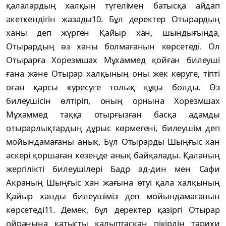
қалалардың халқын түгелімен батысқа айдап
әкеткендігін жазады10. Бұл деректер Отырардың
ханы деп жүрген Қайыр хан, шындығында,
Отырардың өз ханы болмағанын көрсетеді. Ол
Отырарға Хорезмшах Мұхаммед қойған билеуші
ғана және Отырар халқының оны жек көруге, тіпті
оған қарсы күресуге толық құқы болды. Өз
билеушісін өлтіріп, оның орнына Хорезмшах
Мұхаммед таққа отырғызған басқа адамды
отырарлықтардың дұрыс көрмегені, билеушім деп
мойындамағаны анық. Бұл Отырарды Шыңғыс хан
әскері қоршаған кезеңде анық байқалады. Қаланың
жергілікті билеушілері Бадр ад-дин мен Сафи
Акраның Шыңғыс хан жағына өтуі қала халқының
Қайыр ханды билеушіміз деп мойындамағанын
көрсетеді11. Демек, бұл деректер қазіргі Отырар
ойранына қатысты қалыптасқан пікірдің тарихи