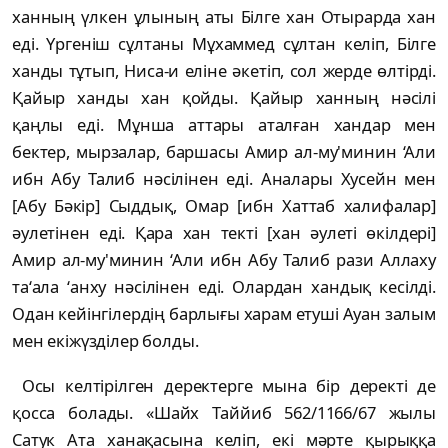
ханның үлкен ұлының аты Білге хан Отырарда хан
еді. Үргеніш сұлтаны Мұхаммед сұлтан келіп, Білге
ханды тұтып, Ниса-и еліне әкетіп, сол жерде өлтірді.
Қайыр ханды хан қойды. Қайыр ханның нәсілі
қаңлы еді. Мұнша аттары аталған хандар мен
бектер, мырзалар, баршасы Амир ал-му'минин ‘Али
ибн Абу Талиб нәсілінен еді. Аналары Хусейн мен
[Абу Бәкір] Сыддық, Омар [ибн Хаттаб халифалар]
әулетінен еді. Қара хан текті [хан әулеті өкілдері]
Амир ал-му'минин ‘Али ибн Абу Талиб рази Аллаху
та‘ала ‘анху нәсілінен еді. Олардан хандық кесілді.
Одан кейінгілердің барлығы харам етуші Ауан залым
мен екіжүзділер болды.
Осы келтірілген деректерге мына бір деректі де
қосса болады. «Шайх Таййиб 562/1166/67 жылы
Сатук Ата ханақасына келіп, екі мәрте қырыққа