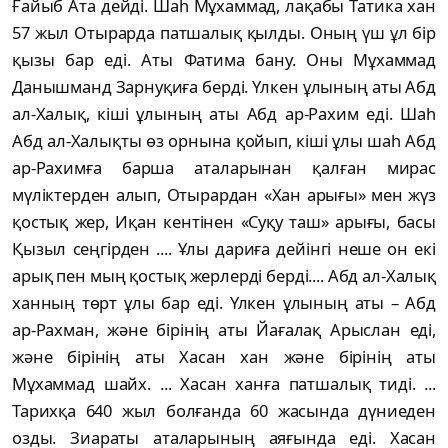
Ғайыб Ата дейді. Шаһ Мұхаммад, лақабы Татика хан
57 жыл Отырарда патшалық қылды. Оның үш ұл бір
қызы бар еді. Аты Фатима бану. Оны Мұхаммад
Данышманд Зарнуқиға берді. Үлкен ұлының аты Абд
ал-Халық, кіші ұлының аты Абд ар-Рахим еді. Шаһ
Абд ал-Халықты өз орнына қойып, кіші ұлы шаһ Абд
ар-Рахимға барша аталарынан қалған мирас
мүліктерден алып, Отырардан «Хан арығы» мен жүз
қостық жер, Иқан кентінен «Суқу таш» арығы, басы
Қызыл сеңгірден .... Ұлы дариға дейінгі неше он екі
арық пен мың қостық жерлерді берді.... Абд ал-Халық
ханның төрт ұлы бар еді. Үлкен ұлының аты – Абд
ар-Рахман, және бірінің аты Йағалақ Арыслан еді,
және бірінің аты Хасан хан және бірінің аты
Мұхаммад шайх. ... Хасан ханға патшалық тиді. ...
Тарихқа 640 жыл болғанда 60 жасында дүниеден
озды. Зиараты аталарының аяғында еді. Хасан