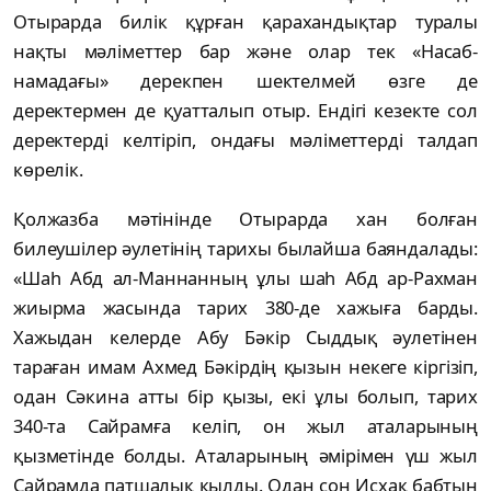
Отырарда билік құрған қарахандықтар туралы
нақты мәліметтер бар және олар тек «Насаб-
намадағы» дерекпен шектелмей өзге де
деректермен де қуатталып отыр. Ендігі кезекте сол
деректерді келтіріп, ондағы мәліметтерді талдап
көрелік.
Қолжазба мәтінінде Отырарда хан болған
билеушілер әулетінің тарихы былайша баяндалады:
«Шаһ Абд ал-Маннанның ұлы шаһ Абд ар-Рахман
жиырма жасында тарих 380-де хажыға барды.
Хажыдан келерде Абу Бәкір Сыддық әулетінен
тараған имам Ахмед Бәкірдің қызын некеге кіргізіп,
одан Сәкина атты бір қызы, екі ұлы болып, тарих
340-та Сайрамға келіп, он жыл аталарының
қызметінде болды. Аталарының әмірімен үш жыл
Сайрамда патшалық қылды. Одан соң Исхақ бабтың