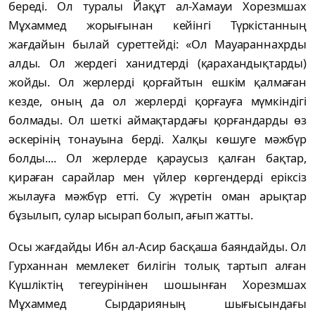
береді. Ол туралы Йақұт ал-Хамауи Хорезмшах
Мұхаммед жорығынан кейінгі Түркістанның
жағдайын былай суреттейді: «Ол Мауараннахрды
алды. Ол жердегі ханидтерді (қарахандықтарды)
жойды. Ол жерлерді қорғайтын ешкім қалмаған
кезде, оның да ол жерлерді қорғауға мүмкіндігі
болмады. Ол шеткі аймақтардағы қорғандарды өз
әскерінің тонауына берді. Халқы көшуге мәжбүр
болды.... Ол жерлерде қараусыз қалған бақтар,
қираған сарайлар мен үйлер көргендерді еріксіз
жылауға мәжбүр етті. Су жүретін оман арықтар
бұзылып, сулар ысырап болып, ағып жатты.
Осы жағдайды Ибн ал-Асир басқаша баяндайды. Ол
Гурханнан мемлекет билігін толық тартып алған
Күшліктің тегеурінінен шошынған Хорезмшах
Мұхаммед Сырдарияның шығысындағы