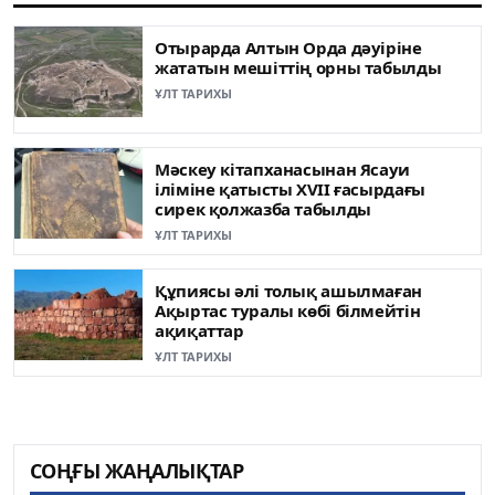
Отырарда Алтын Орда дәуіріне
жататын мешіттің орны табылды
ҰЛТ ТАРИХЫ
Мәскеу кітапханасынан Ясауи
іліміне қатысты XVII ғасырдағы
сирек қолжазба табылды
ҰЛТ ТАРИХЫ
Құпиясы әлі толық ашылмаған
Ақыртас туралы көбі білмейтін
ақиқаттар
ҰЛТ ТАРИХЫ
СОҢҒЫ ЖАҢАЛЫҚТАР