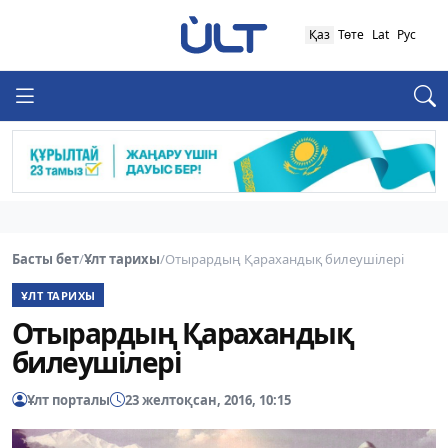
Қаз
Төте
Lat
Рус
Басты бет
/
Ұлт тарихы
/
Отырардың Қарахандық билеушілері
ҰЛТ ТАРИХЫ
Отырардың Қарахандық
билеушілері
Ұлт порталы
23 желтоқсан, 2016, 10:15