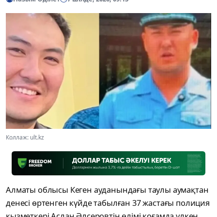
Коллаж: ult.kz
Алматы облысы Кеген ауданындағы таулы аумақтан
денесі өртенген күйде табылған 37 жастағы полиция
қызметкері Аслан Әлсеровтің өлімі қоғамда үлкен