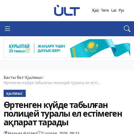
Қаз
Төте
Lat
Рус
Басты бет
/
Қылмыс
/
Өртенген күйде табылған полицей туралы ел есті...
ҚЫЛМЫС
Өртенген күйде табылған
полицей туралы ел естімеген
ақпарат тарады
Назым Әділет
7 шілде, 2026, 09:13