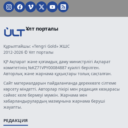
Ұлт порталы
Құрылтайшы: «Tengri Gold» ЖШС
2012-2026 © Ұлт порталы
ҚР Ақпарат және қоғамдық даму министрлігі Ақпарат
комитетінің №KZ71VPY00084887 куәлігі берілген.
Авторлық және жарнама құқықтары толық сақталған.
Сайт материалдарын пайдаланғанда дереккөзге сілтеме
көрсету міндетті. Авторлар пікірі мен редакция көзқарасы
сәйкес келе бермеуі мүмкін. Жарнама мен
хабарландырулардың мазмұнына жарнама беруші
жауапты.
РЕДАКЦИЯ