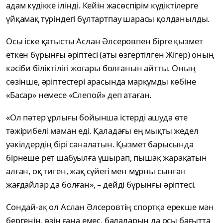
адам күдікке ілінді. Кейін жасөспірім күдіктілерге
үйқамақ түріндегі бұлтартпау шарасы қолданылды.
Осы іске қатысты Аслан Әлсеровпен бірге қызмет
еткен бұрынғы әріптесі (аты өзгертілген Жігер) оның
кәсіби біліктілігі жоғары болғанын айтты. Оның
сөзінше, әріптестері арасында марқұмды көбіне
«Басар» немесе «Слепой» деп атаған.
«Ол пәтер ұрлығы бойынша істерді ашуда өте
тәжірибелі маман еді. Қаладағы ең мықты жедел
уәкілдердің бірі саналатын. Қызмет барысында
бірнеше рет шабуылға ұшырап, пышақ жарақатын
алған, оқ тиген, жақ сүйегі мен мұрны сынған
жағдайлар да болған», – дейді бұрынғы әріптесі.
Сондай-ақ ол Аслан Әлсеровтің спортқа ерекше мән
бергенін, өзін ғана емес, балаларын да осы бағытта