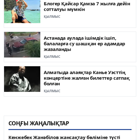
Блогер Қайсар Қамза 7 жылға дейін
сотталуы мүмкін
ҚЫЛМЫС
Астанада аулада ішімдік ішіп,
балаларға су шашқан ер адамдар
жазаланды
ҚЫЛМЫС
Алматыда алаяқтар Канье Уэсттің
концертіне жалған билеттер сатпақ
болған
ҚЫЛМЫС
СОҢҒЫ ЖАҢАЛЫҚТАР
Кенжебек Жанәбілов жансақтау бөліміне түсті