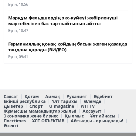
Бүгін, 10:56
Марқұм фельдшердің экс-күйеуі жәбірленуші
мәртебесінен бас тартпайтынын айтты
Бүгін, 10:47
Германиялық қонақ қойдың басын жеген қазаққа
таңдана қарады (ВИДЕО)
Бүгін, 09:41
Саясат
Қоғам
Аймақ
Руханият
Әдебиет
Екінші республика
Ұлт тарихы
Әлемде
Дызетер
Спорт
U magazine
ҰЛТ TV
Жұмысшы мамандықтар жылы!
Ақсауыт
Экономика және бизнес
Қылмыс
Ұлт айнасы
Постtimes
ҰЛТ ОБЪЕКТИВ
Айтылды - орындалды!
Өзекті