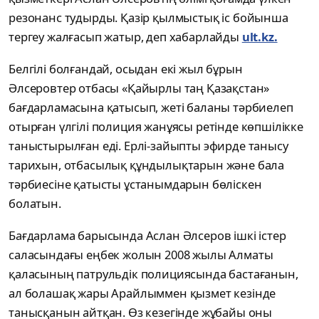
резонанс тудырды. Қазір қылмыстық іс бойынша
тергеу жалғасып жатыр, деп хабарлайды
ult.kz.
Белгілі болғандай, осыдан екі жыл бұрын
Әлсеровтер отбасы «Қайырлы таң Қазақстан»
бағдарламасына қатысып, жеті баланы тәрбиелеп
отырған үлгілі полиция жанұясы ретінде көпшілікке
таныстырылған еді. Ерлі-зайыпты эфирде танысу
тарихын, отбасылық құндылықтарын және бала
тәрбиесіне қатысты ұстанымдарын бөліскен
болатын.
Бағдарлама барысында Аслан Әлсеров ішкі істер
саласындағы еңбек жолын 2008 жылы Алматы
қаласының патрульдік полициясында бастағанын,
ал болашақ жары Арайлыммен қызмет кезінде
танысқанын айтқан. Өз кезегінде жұбайы оны