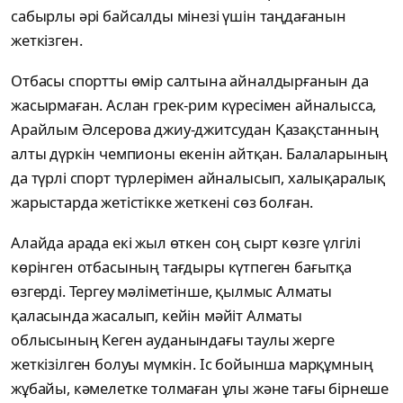
сабырлы әрі байсалды мінезі үшін таңдағанын
жеткізген.
Отбасы спортты өмір салтына айналдырғанын да
жасырмаған. Аслан грек-рим күресімен айналысса,
Арайлым Әлсерова джиу-джитсудан Қазақстанның
алты дүркін чемпионы екенін айтқан. Балаларының
да түрлі спорт түрлерімен айналысып, халықаралық
жарыстарда жетістікке жеткені сөз болған.
Алайда арада екі жыл өткен соң сырт көзге үлгілі
көрінген отбасының тағдыры күтпеген бағытқа
өзгерді. Тергеу мәліметінше, қылмыс Алматы
қаласында жасалып, кейін мәйіт Алматы
облысының Кеген ауданындағы таулы жерге
жеткізілген болуы мүмкін. Іс бойынша марқұмның
жұбайы, кәмелетке толмаған ұлы және тағы бірнеше