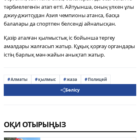
тәрбиелегенін атап өтті. Айтуынша, оның үлкен ұлы
джиу-джитсудан Азия чемпионы атанса, басқа
балалары да спортпен белсенді айналысқан.
Қазір аталған қылмыстық іс бойынша тергеу
амалдары жалғасып жатыр. Құқық қорғау органдары
істің барлық мән-жайын анықтап жатыр.
Алматы
қылмыс
жаза
Полицей
Бөлісу
ОҚИ ОТЫРЫҢЫЗ