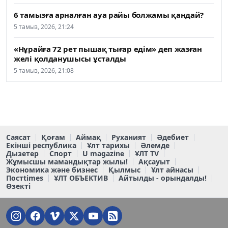
6 тамызға арналған ауа райы болжамы қандай?
5 тамыз, 2026, 21:24
«Нұрайға 72 рет пышақ тығар едім» деп жазған
желі қолданушысы ұсталды
5 тамыз, 2026, 21:08
Саясат
Қоғам
Аймақ
Руханият
Әдебиет
Екінші республика
Ұлт тарихы
Әлемде
Дызетер
Спорт
U magazine
ҰЛТ TV
Жұмысшы мамандықтар жылы!
Ақсауыт
Экономика және бизнес
Қылмыс
Ұлт айнасы
Постtimes
ҰЛТ ОБЪЕКТИВ
Айтылды - орындалды!
Өзекті