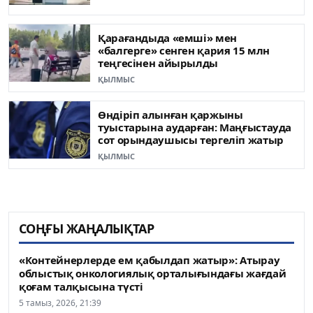
Қарағандыда «емші» мен
«балгерге» сенген қария 15 млн
теңгесінен айырылды
ҚЫЛМЫС
Өндіріп алынған қаржыны
туыстарына аударған: Маңғыстауда
сот орындаушысы тергеліп жатыр
ҚЫЛМЫС
СОҢҒЫ ЖАҢАЛЫҚТАР
«Контейнерлерде ем қабылдап жатыр»: Атырау
облыстық онкологиялық орталығындағы жағдай
қоғам талқысына түсті
5 тамыз, 2026, 21:39