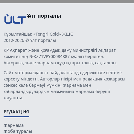
Ұлт порталы
Құрылтайшы: «Tengri Gold» ЖШС
2012-2026 © Ұлт порталы
ҚР Ақпарат және қоғамдық даму министрлігі Ақпарат
комитетінің №KZ71VPY00084887 куәлігі берілген.
Авторлық және жарнама құқықтары толық сақталған.
Сайт материалдарын пайдаланғанда дереккөзге сілтеме
көрсету міндетті. Авторлар пікірі мен редакция көзқарасы
сәйкес келе бермеуі мүмкін. Жарнама мен
хабарландырулардың мазмұнына жарнама беруші
жауапты.
РЕДАКЦИЯ
Жарнама
Жоба туралы