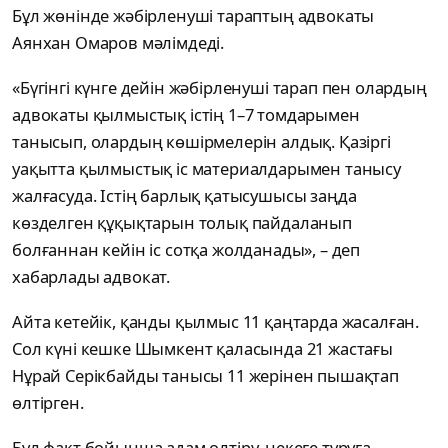
Бұл жөнінде жәбірленуші тараптың адвокаты
Аянхан Омаров мәлімдеді.
«Бүгінгі күнге дейін жәбірленуші тарап пен олардың
адвокаты қылмыстық істің 1–7 томдарымен
танысып, олардың көшірмелерін алдық. Қазіргі
уақытта қылмыстық іс материалдарымен танысу
жалғасуда. Істің барлық қатысушысы заңда
көзделген құқықтарын толық пайдаланып
болғаннан кейін іс сотқа жолданады», – деп
хабарлады адвокат.
Айта кетейік, қанды қылмыс 11 қаңтарда жасалған.
Сол күні кешке Шымкент қаласында 21 жастағы
Нұрай Серікбайды танысы 11 жерінен пышақтап
өлтірген.
Бұл факт бойынша адам өлтіру, некеге тұруға