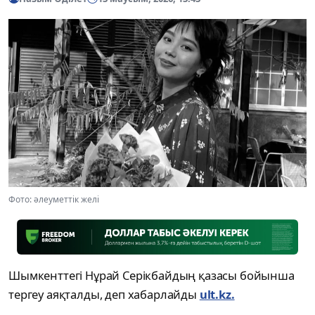
Фото: әлеуметтік желі
Шымкенттегі Нұрай Серікбайдың қазасы бойынша
тергеу аяқталды, деп хабарлайды
ult.kz.