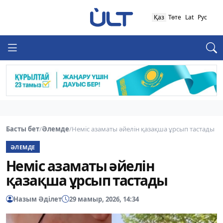
Қаз
Төте
Lat
Рус
Басты бет
/
Әлемде
/
Неміс азаматы әйелін қазақша ұрсып тастады
ӘЛЕМДЕ
Неміс азаматы әйелін
қазақша ұрсып тастады
Назым Әділет
29 мамыр, 2026, 14:34