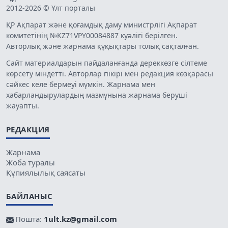
2012-2026 © Ұлт порталы
ҚР Ақпарат және қоғамдық даму министрлігі Ақпарат
комитетінің №KZ71VPY00084887 куәлігі берілген.
Авторлық және жарнама құқықтары толық сақталған.
Сайт материалдарын пайдаланғанда дереккөзге сілтеме
көрсету міндетті. Авторлар пікірі мен редакция көзқарасы
сәйкес келе бермеуі мүмкін. Жарнама мен
хабарландырулардың мазмұнына жарнама беруші
жауапты.
РЕДАКЦИЯ
Жарнама
Жоба туралы
Құпиялылық саясаты
БАЙЛАНЫС
Пошта:
1ult.kz@gmail.com