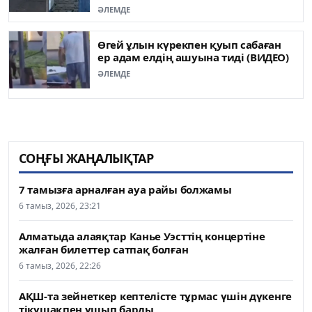
ӘЛЕМДЕ
Өгей ұлын күрекпен қуып сабаған
ер адам елдің ашуына тиді (ВИДЕО)
ӘЛЕМДЕ
СОҢҒЫ ЖАҢАЛЫҚТАР
7 тамызға арналған ауа райы болжамы
6 тамыз, 2026, 23:21
Алматыда алаяқтар Канье Уэсттің концертіне
жалған билеттер сатпақ болған
6 тамыз, 2026, 22:26
АҚШ-та зейнеткер кептелісте тұрмас үшін дүкенге
тікұшақпен ұшып барды