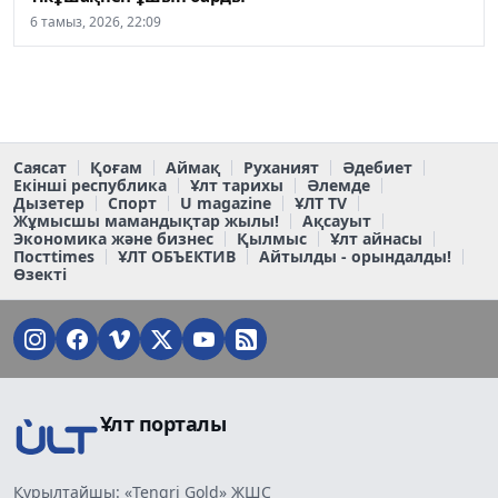
6 тамыз, 2026, 22:09
Саясат
Қоғам
Аймақ
Руханият
Әдебиет
Екінші республика
Ұлт тарихы
Әлемде
Дызетер
Спорт
U magazine
ҰЛТ TV
Жұмысшы мамандықтар жылы!
Ақсауыт
Экономика және бизнес
Қылмыс
Ұлт айнасы
Постtimes
ҰЛТ ОБЪЕКТИВ
Айтылды - орындалды!
Өзекті
Ұлт порталы
Құрылтайшы: «Tengri Gold» ЖШС