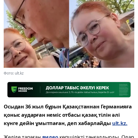
Фото: ult.kz
Осыдан 36 жыл бұрын Қазақстаннан Германияға
қоныс аударған неміс отбасы қазақ тілін әлі
күнге дейін ұмытпаған, деп хабарлайды
ult.kz.
Желіде тараған
видео
көпшілікті таңғалдырды. Олар