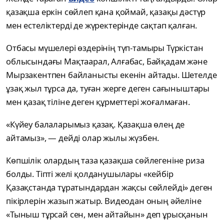
қазақша еркін сөйлеп қана қоймай, қазақы дәстүр
мен естеліктерді де жүректерінде сақтап қалған.
Отбасы мүшелері өздерінің түп-тамыры Түркістан
облысындағы Мақтаарал, Алғабас, Байқадам және
Мырзакентпен байланысты екенін айтады. Шетелде
ұзақ жыл тұрса да, туған жерге деген сағыныштары
мен қазақ тіліне деген құрметтері жоғалмаған.
«Күйеу балаларымыз қазақ. Қазақша өлең де
айтамыз», — дейді олар жылы жүзбен.
Көпшілік олардың таза қазақша сөйлегеніне риза
болды. Тіпті желі қолданушылары «кейбір
Қазақстанда тұратындардан жақсы сөйлейді» деген
пікірлерін жазып жатыр. Видеодан оның әйеліне
«Тыныш тұрсай сен, мен айтайын» деп ұрысқанын