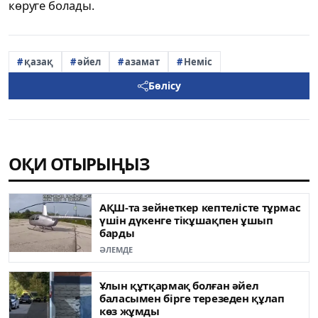
көруге болады.
қазақ
әйел
азамат
Неміс
Бөлісу
ОҚИ ОТЫРЫҢЫЗ
АҚШ-та зейнеткер кептелісте тұрмас
үшін дүкенге тікұшақпен ұшып
барды
ӘЛЕМДЕ
Ұлын құтқармақ болған әйел
баласымен бірге терезеден құлап
көз жұмды