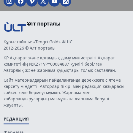
Ұлт порталы
Құрылтайшы: «Tengri Gold» ЖШС
2012-2026 © Ұлт порталы
ҚР Ақпарат және қоғамдық даму министрлігі Ақпарат
комитетінің №KZ71VPY00084887 куәлігі берілген.
Авторлық және жарнама құқықтары толық сақталған.
Сайт материалдарын пайдаланғанда дереккөзге сілтеме
көрсету міндетті. Авторлар пікірі мен редакция көзқарасы
сәйкес келе бермеуі мүмкін. Жарнама мен
хабарландырулардың мазмұнына жарнама беруші
жауапты.
РЕДАКЦИЯ
Жарнама