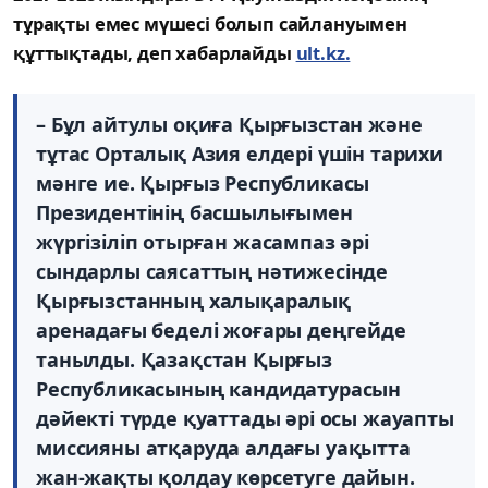
тұрақты емес мүшесі болып сайлануымен
құттықтады, деп хабарлайды
ult.kz.
– Бұл айтулы оқиға Қырғызстан және
тұтас Орталық Азия елдері үшін тарихи
мәнге ие. Қырғыз Республикасы
Президентінің басшылығымен
жүргізіліп отырған жасампаз әрі
сындарлы саясаттың нәтижесінде
Қырғызстанның халықаралық
аренадағы беделі жоғары деңгейде
танылды. Қазақстан Қырғыз
Республикасының кандидатурасын
дәйекті түрде қуаттады әрі осы жауапты
миссияны атқаруда алдағы уақытта
жан-жақты қолдау көрсетуге дайын.