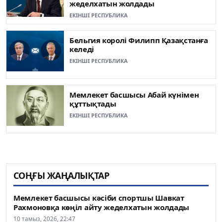
жеделхатын жолдады
ЕКІНШІ РЕСПУБЛИКА
Бельгия королі Филипп Қазақстанға
келеді
ЕКІНШІ РЕСПУБЛИКА
Мемлекет басшысы Абай күнімен
құттықтады
ЕКІНШІ РЕСПУБЛИКА
СОҢҒЫ ЖАҢАЛЫҚТАР
Мемлекет басшысы кәсіби спортшы Шавкат
Рахмоновқа көңіл айту жеделхатын жолдады
10 тамыз, 2026, 22:47