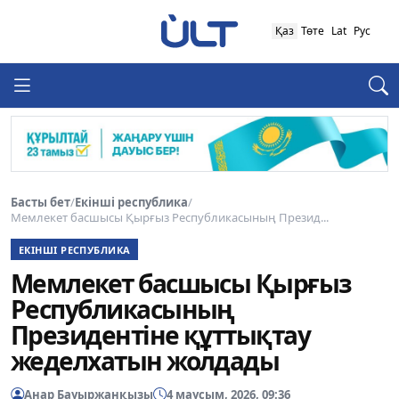
Қаз
Төте
Lat
Рус
Басты бет
/
Екінші республика
/
Мемлекет басшысы Қырғыз Республикасының Презид...
ЕКІНШІ РЕСПУБЛИКА
Мемлекет басшысы Қырғыз
Республикасының
Президентіне құттықтау
жеделхатын жолдады
Анар Бауыржанқызы
4 маусым, 2026, 09:36