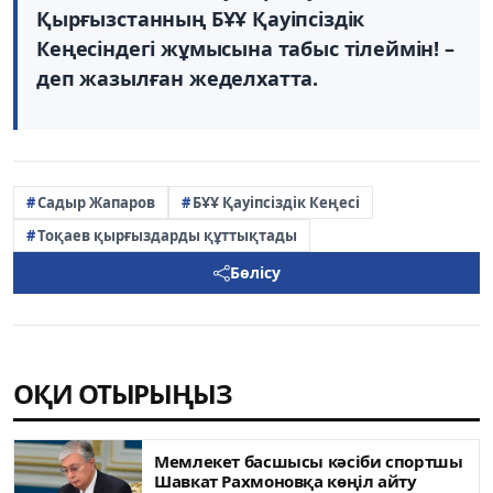
Қырғызстанның БҰҰ Қауіпсіздік
Кеңесіндегі жұмысына табыс тілеймін! –
деп жазылған жеделхатта.
Садыр Жапаров
БҰҰ Қауіпсіздік Кеңесі
Тоқаев қырғыздарды құттықтады
Бөлісу
ОҚИ ОТЫРЫҢЫЗ
Мемлекет басшысы кәсіби спортшы
Шавкат Рахмоновқа көңіл айту