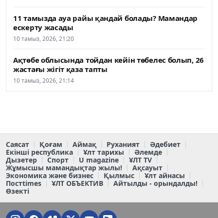
11 тамызда ауа райы қандай болады? Мамандар
ескерту жасады
10 тамыз, 2026, 21:20
Ақтөбе облысында тойдан кейін төбелес болып, 26
жастағы жігіт қаза тапты
10 тамыз, 2026, 21:14
Саясат
Қоғам
Аймақ
Руханият
Әдебиет
Екінші республика
Ұлт тарихы
Әлемде
Дызетер
Спорт
U magazine
ҰЛТ TV
Жұмысшы мамандықтар жылы!
Ақсауыт
Экономика және бизнес
Қылмыс
Ұлт айнасы
Постtimes
ҰЛТ ОБЪЕКТИВ
Айтылды - орындалды!
Өзекті