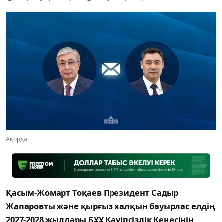
Ақорда
Қасым-Жомарт Тоқаев Президент Садыр
Жапаровты және қырғыз халқын бауырлас елдің
2027-2028 жылдары БҰҰ Қауіпсіздік Кеңесінің