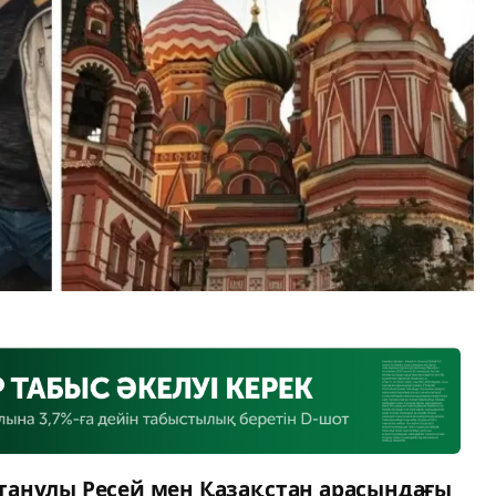
танұлы Ресей мен Қазақстан арасындағы