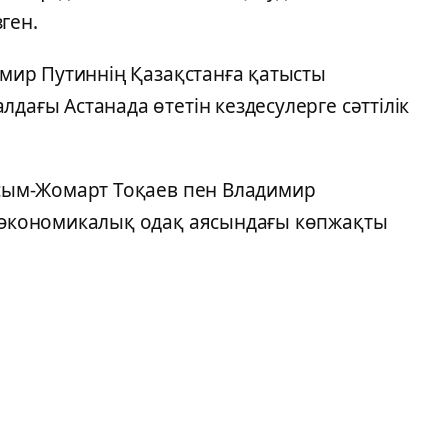
ген.
димир Путиннің Қазақстанға қатысты
дағы Астанада өтетін кездесулерге сәттілік
Қасым-Жомарт Тоқаев пен Владимир
қ экономикалық одақ аясындағы көпжақты