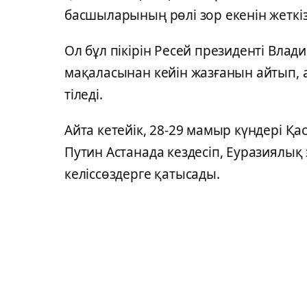
басшыларының рөлі зор екенін жеткіз
Ол бұл пікірін Ресей президенті Вла
мақаласынан кейін жазғанын айтып, ал
тіледі.
Айта кетейік, 28-29 мамыр күндері 
Путин Астанада кездесіп, Еуразиялы
келіссөздерге қатысады.