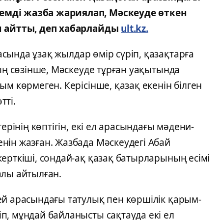
емді жазба жариялап, Мәскеуде өткен
н айтты, деп хабарлайды
ult.kz.
сында ұзақ жылдар өмір сүріп, қазақтарға
ның сөзінше, Мәскеуде тұрған уақытында
м көрмеген. Керісінше, қазақ екенін білген
тті.
ерінің көптігін, екі ел арасындағы мәдени-
нін жазған. Жазбада Мәскеудегі Абай
ерткіші, сондай-ақ қазақ батырларының есімі
алы айтылған.
ей арасындағы татулық пен көршілік қарым-
п, мұндай байланысты сақтауда екі ел