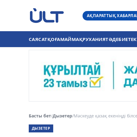
АҚПАРАТТЫҚ ХАБАРЛ
САЯСАТ
ҚОҒАМ
АЙМАҚ
РУХАНИЯТ
ӘДЕБИЕТ
ЕК
Басты бет
/
Дызетер
/
Мәскеуде қазақ екеніңді білс
ДЫЗЕТЕР