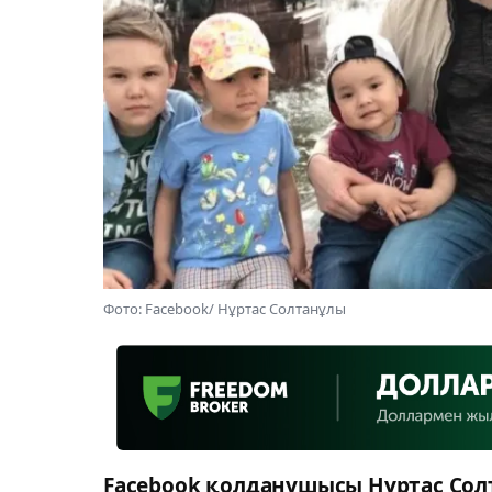
Фото: Facebook/ Нұртас Солтанұлы
Facebook қолданушысы Нұртас Сол