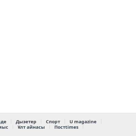
де
Дызетер
Спорт
U magazine
мыс
Ұлт айнасы
Постtimes