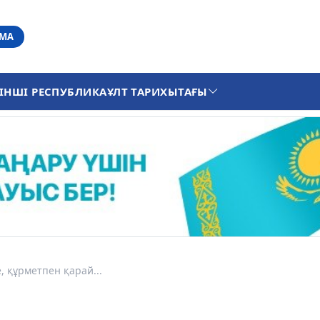
АМА
ІНШІ РЕСПУБЛИКА
ҰЛТ ТАРИХЫ
ТАҒЫ
е, құрметпен қарай...