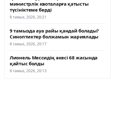
министрлік квоталарға қатысты
түсініктеме берді
8 тамыз, 2026, 20:21
9 тамызда ауа райы қандай болады?
Синоптиктер болжамын жариялады
8 тамыз, 2026, 20:17
Лионель Мессидің әкесі 68 жасында
қайтыс болды
8 тамыз, 2026, 20:13