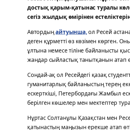
достық қарым-қатынас туралы көл
сегіз жылдық өмірінен естеліктері
Автордың
айтуынша,
ол Ресей астана
деген құрметті өз көзімен көрген. О
ұлтына немесе тіліне байланысты қысы
жандар сыйластық танытқанын атап ө
Сондай-ақ ол Ресейдегі қазақ студентт
гуманитарлық байланыстың терең еке
ескерткіші, Петербордағы Жамбыл еск
берілген көшелер мен мектептер тур
Нұртас Солтанұлы Қазақстан мен Рес
қатынастың маңызын ерекше атап өті