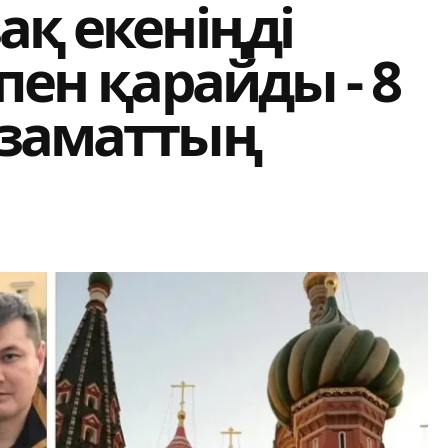
ақ екеніңді
пен қарайды - 8
азаматтың