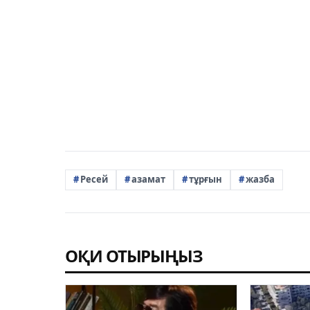
Ресей
азамат
тұрғын
жазба
ОҚИ ОТЫРЫҢЫЗ