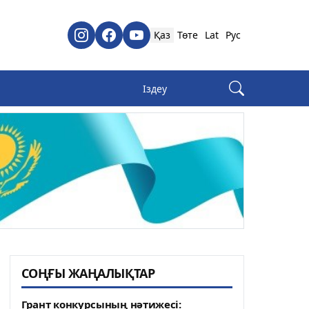
Қаз
Төте
Lat
Рус
СОҢҒЫ ЖАҢАЛЫҚТАР
Грант конкурсының нәтижесі: