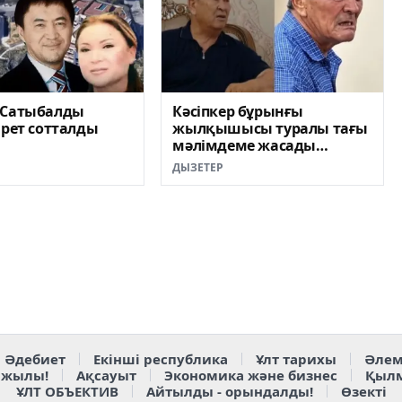
 Сатыбалды
Кәсіпкер бұрынғы
 рет сотталды
жылқышысы туралы тағы
мәлімдеме жасады
(ВИДЕО)
ДЫЗЕТЕР
Әдебиет
Екінші республика
Ұлт тарихы
Әлем
 жылы!
Ақсауыт
Экономика және бизнес
Қыл
ҰЛТ ОБЪЕКТИВ
Айтылды - орындалды!
Өзекті