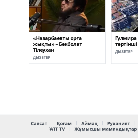
«Назарбаевты орға
Гүлмира
жықты» – Бекболат
төртінші
Тілеухан
ДЫЗЕТЕР
ДЫЗЕТЕР
Саясат
Қоғам
Аймақ
Руханият
ҰЛТ TV
Жұмысшы мамандықтар