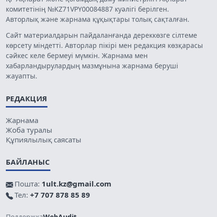
комитетінің №KZ71VPY00084887 куәлігі берілген.
Авторлық және жарнама құқықтары толық сақталған.
Сайт материалдарын пайдаланғанда дереккөзге сілтеме
көрсету міндетті. Авторлар пікірі мен редакция көзқарасы
сәйкес келе бермеуі мүмкін. Жарнама мен
хабарландырулардың мазмұнына жарнама беруші
жауапты.
РЕДАКЦИЯ
Жарнама
Жоба туралы
Құпиялылық саясаты
БАЙЛАНЫС
Пошта:
1ult.kz@gmail.com
Тел:
+7 707 878 85 89
Поддержка
WebAudit