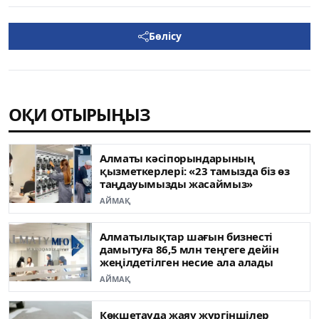
Бөлісу
ОҚИ ОТЫРЫҢЫЗ
Алматы кәсіпорындарының
қызметкерлері: «23 тамызда біз өз
таңдауымызды жасаймыз»
АЙМАҚ
Алматылықтар шағын бизнесті
дамытуға 86,5 млн теңгеге дейін
жеңілдетілген несие ала алады
АЙМАҚ
Көкшетауда жаяу жүргіншілер