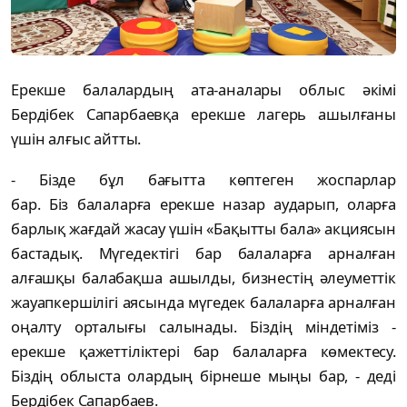
Ерекше балалардың ата-аналары облыс әкімі
Бердібек Сапарбаевқа ерекше лагерь ашылғаны
үшін алғыс айтты.
- Бізде бұл бағытта көптеген жоспарлар
бар. Біз балаларға ерекше назар аударып, оларға
барлық жағдай жасау үшін «Бақытты бала» акциясын
бастадық. Мүгедектігі бар балаларға арналған
алғашқы балабақша ашылды, бизнестің әлеуметтік
жауапкершілігі аясында мүгедек балаларға арналған
оңалту орталығы салынады. Біздің міндетіміз -
ерекше қажеттіліктері бар балаларға көмектесу.
Біздің облыста олардың бірнеше мыңы бар, - деді
Бердібек Сапарбаев.