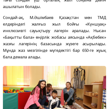
ашылатын болады.
Сондай-ақ, М.Әшімбаев Қазақстан мен ТМД
елдеріндегі жалғыз жыл бойғы «Күншуақ»
инклюзивті сауықтыру лагерін аралады. Нысан
«Бақытты бала» өңірлік жобасы аясында «Ақбөбек»
жазғы лагерінің базасында жүзеге асырылады.
Мұнда жаз мезгілінде мүгедектігі бар 650-ге жуық
бала демала алады.