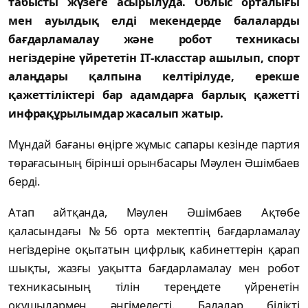
табысты жүзеге асырылуда. Облыс орталығы
мен ауылдық елді мекендерде балаларды
бағдарламалау және робот техникасы
негіздеріне үйрететін ІТ-класстар ашылып, спорт
алаңдары қалпына келтірілуде, ерекше
қажеттіліктері бар адамдарға барлық қажетті
инфрақұрылымдар жасалып жатыр.
Мұндай бағаны өңірге жұмыс сапары кезінде партия
төрағасының бірінші орынбасары Мәулен Әшімбаев
берді.
Атап айтқанда, Мәулен Әшімбаев Ақтөбе
қаласындағы №56 орта мектептің бағдарламалау
негіздеріне оқытатын цифрлық кабинеттерін қарап
шықты, жазғы уақытта бағдарламалау мен робот
техникасының тілін тереңдете үйренетін
оқушылармен әңгімелесті. Балалар білікті