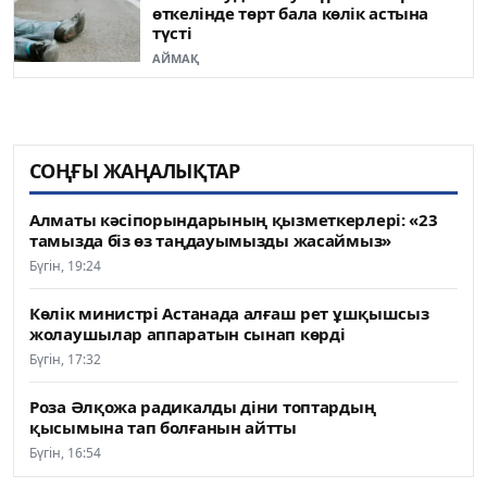
өткелінде төрт бала көлік астына
түсті
АЙМАҚ
СОҢҒЫ ЖАҢАЛЫҚТАР
Алматы кәсіпорындарының қызметкерлері: «23
тамызда біз өз таңдауымызды жасаймыз»
Бүгін, 19:24
Көлік министрі Астанада алғаш рет ұшқышсыз
жолаушылар аппаратын сынап көрді
Бүгін, 17:32
Роза Әлқожа радикалды діни топтардың
қысымына тап болғанын айтты
Бүгін, 16:54