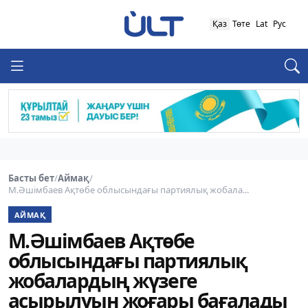
Қаз
Төте
Lat
Рус
Басты бет
/
Аймақ
/
М.Әшімбаев Ақтөбе облысындағы партиялық жобала...
АЙМАҚ
М.Әшімбаев Ақтөбе
облысындағы партиялық
жобалардың жүзеге
асырылуын жоғары бағалады