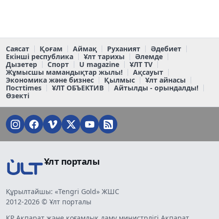
Саясат
Қоғам
Аймақ
Руханият
Әдебиет
Екінші республика
Ұлт тарихы
Әлемде
Дызетер
Спорт
U magazine
ҰЛТ TV
Жұмысшы мамандықтар жылы!
Ақсауыт
Экономика және бизнес
Қылмыс
Ұлт айнасы
Постtimes
ҰЛТ ОБЪЕКТИВ
Айтылды - орындалды!
Өзекті
Ұлт порталы
Құрылтайшы: «Tengri Gold» ЖШС
2012-2026 © Ұлт порталы
ҚР Ақпарат және қоғамдық даму министрлігі Ақпарат