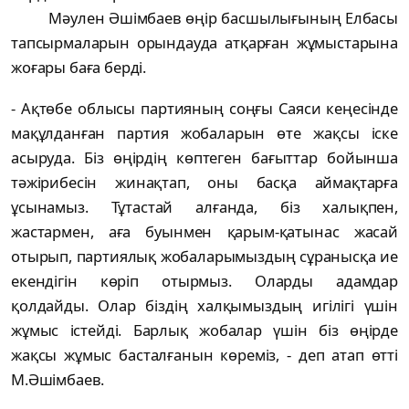
Мәулен Әшімбаев өңір басшылығының Елбасы
тапсырмаларын орындауда атқарған жұмыстарына
жоғары баға берді.
- Ақтөбе облысы партияның соңғы Саяси кеңесінде
мақұлданған партия жобаларын өте жақсы іске
асыруда. Біз өңірдің көптеген бағыттар бойынша
тәжірибесін жинақтап, оны басқа аймақтарға
ұсынамыз. Тұтастай алғанда, біз халықпен,
жастармен, аға буынмен қарым-қатынас жасай
отырып, партиялық жобаларымыздың сұранысқа ие
екендігін көріп отырмыз. Оларды адамдар
қолдайды. Олар біздің халқымыздың игілігі үшін
жұмыс істейді. Барлық жобалар үшін біз өңірде
жақсы жұмыс басталғанын көреміз, - деп атап өтті
М.Әшімбаев.