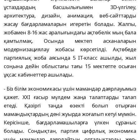
ұстаздардың басшылығымен 3D-үлгілеу,
архитектура, дизайн, анимация, веб-сайттарды
жасау бағдарламаларын игеретін болады. Жалпы,
жобамен 8-16 жас аралығындағы ақтөбелік мың бала
қамтылмақ. Осында мектеп асханаларын
модернизациялау жобасы көрсетілді. Ақтөбеде
партиялық жоба аясында 5 IT-класс ашылды, жыл
соңына дейін облыстағы тағы 15 мектепте осыған
ұқсас кабинеттер ашылады.
- Біз білім экономикасы үшін мамандар даярлауымыз
қажет. ХХІ ғасыр мүлдем жаңа талаптарды талап
етеді. Қазіргі таңда өзекті болып отырған
мамандықтардың дені жуырда жоғалып кетуі мүмкін.
Керісінше, бағдарламашыларға үлкен сұраныс
болады. Сондықтан, партия цифрлық экономика
үшін мамандар даярлайтын орталықтарды жер-