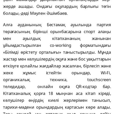
жерде ашады. Ондағы оқулардың барлығы тегін
болады,-деді Мәулен Әшімбаев.
Алға ауданының Бестамақ ауылында партия
төрағасының бірінші орынбасарына спорт алаңы
мен ауылдық кітапхананың жанынан
ұйымдастырылған co-working форматындағы
«Білімді өрістету орталығы» таныстырылды. Мұнда
жастар мен келушілердің оқуға және бос уақыттарын
өткізуге қолайлы жағдайлар жасалған, бірлесіп және
жеке жұмыс істейтін орындар, Wi-Fi,
органикалық техника, touchscreen
теледидар, онлайн оқуға QR-кодтар бар.
Кітапханалық қорға 18 мыңнан аса кітап кіреді,
келушілер өңірдің киелі жерлерімен танысып,
тарихи-мәдени орындардың картасын көре алады.
Тағы сондай үш орталық жыл соңына дейін