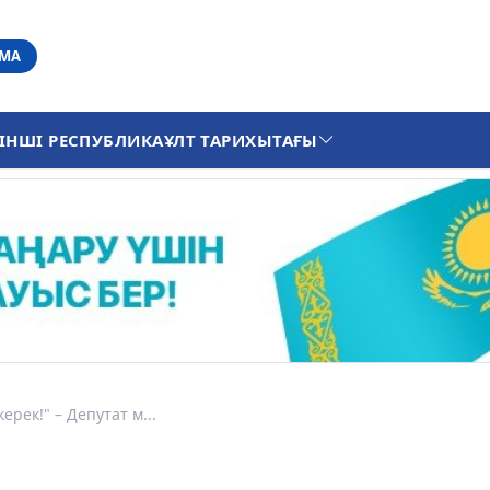
АМА
ІНШІ РЕСПУБЛИКА
ҰЛТ ТАРИХЫ
ТАҒЫ
рек!" – Депутат м...