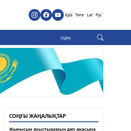
Қаз
Төте
Lat
Рус
СОҢҒЫ ЖАҢАЛЫҚТАР
Жынысын ауыстырамын деп анасына