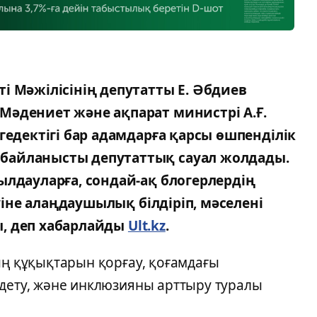
і Мәжілісінің депутатты Е. Әбдиев
Мәдениет және ақпарат министрі А.Ғ.
гедектігі бар адамдарға қарсы өшпенділік
байланысты депутаттық сауал жолдады.
ылдауларға, сондай-ақ блогерлердің
зуіне алаңдаушылық білдіріп, мәселені
, деп хабарлайды
Ult.kz
.
ың құқықтарын қорғау, қоғамдағы
ндету, және инклюзияны арттыру туралы