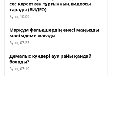
сес көрсеткен тұрғынның видеосы
тарады (ВИДЕО)
Бүгін, 10:09
Марқұм фельдшердің енесі маңызды
мәлімдеме жасады
Бүгін, 07:25
Демалыс күндері ауа райы қандай
болады?
Бүгін, 07:19