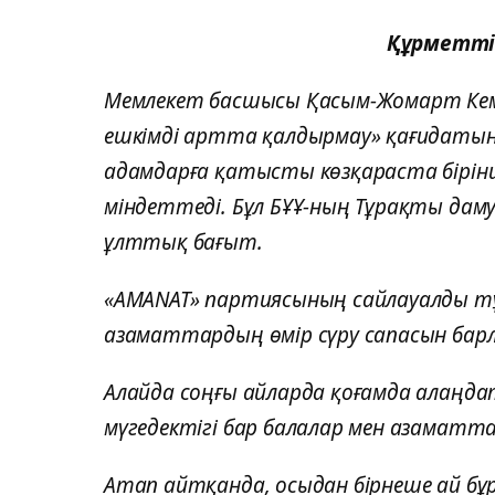
Құрметті
Мемлекет басшысы Қасым-Жомарт Кеме
ешкімді артта қалдырмау» қағидатын 
адамдарға қатысты көзқараста бірінші
міндеттеді. Бұл БҰҰ-ның Тұрақты да
ұлттық бағыт.
«AMANAT» партиясының сайлауалды тұ
азаматтардың өмір сүру сапасын барлы
Алайда соңғы айларда қоғамда алаңда
мүгедектігі бар балалар мен азаматтар
Атап айтқанда, осыдан бірнеше ай бұр