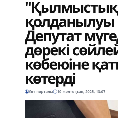
"Қылмыстық
қолданылуы к
Депутат мүге
дөрекі сөйле
көбеюіне қа
көтерді
Ұлт порталы
10 желтоқсан, 2025, 13:07