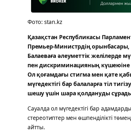
Фото: stan.kz
Қазақстан Республикасы Парламент
Премьер-Министрдің орынбасары, 
Балаеваға әлеуметтік желілерде мү
пен дискриминацияның күшеюіне 
Ол қоғамдағы стигма мен қате қаб
мүгедектігі бар балаларға тіл тигі
шешу үшін шара қолдануды сұрады
Сауалда ол мүгедектігі бар адамдард
стереотиптер мен өшпенділікті төме
айтты.