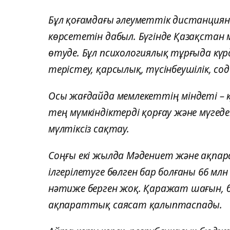
Бұл қоғамдағы әлеуметтік дистанцияны
көрсететін дабыл. Бүгінде Қазақстан
өтуде. Бұл психологиялық тұрғыда күрд
терістеу, қарсылық, түсінбеушілік, 
Осы жағдайда мемлекеттің міндеті –
тең мүмкіндіктерді қорғау және мүге
мүлтіксіз сақтау.
Соңғы екі жылда Мәдениет және ақпа
ілгерілетуге бөлген бар болғаны 66 м
нәтиже берген жоқ. Қаражат шағын, б
ақпараттық саясат қалыптаспады.