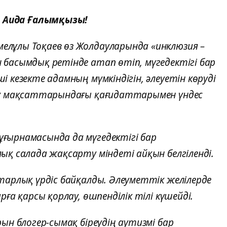
 Аида Ғалымқызы!
лұлы Тоқаев өз Жолдауларында «инклюзия –
басымдық ретінде атап өтіп, мүгедектігі бар
 кезекте адамның мүмкіндігін, әлеуетін көруді
му мақсаттарындағы қағидаттарымен үндес
ғырнамасында да мүгедектігі бар
қ салада жақсарту міндеті айқын белгіленді.
тарлық үрдіс байқалды. Әлеуметтік желілерде
ға қарсы қорлау, өшпенділік тілі күшейді.
ын блогер-сымақ біреудің аутизмі бар