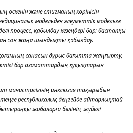
ң өскенін және стигманың көрінісін
 медициналық модельден әлеуметтік модельге
елі процесс, қабылдау кезеңдері бар: бастапқы
содан соң жаңа шындықты қабылдау.
 қоғамның санасын дұрыс бағытта жаңғырту,
дектігі бар азаматтардың құқықтарын
рат министрлігінің инклюзия тақырыбын
лн теңге республикалық деңгейде айтарлықтай
ытыраңқы жобаларға бөлініп, жүйелі