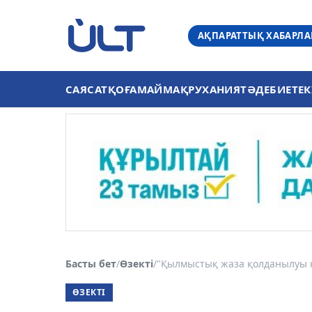
АҚПАРАТТЫҚ ХАБАРЛ
САЯСАТ
ҚОҒАМ
АЙМАҚ
РУХАНИЯТ
ӘДЕБИЕТ
ЕК
Басты бет
/
Өзекті
/
"Қылмыстық жаза қолданылуы ке
ӨЗЕКТІ