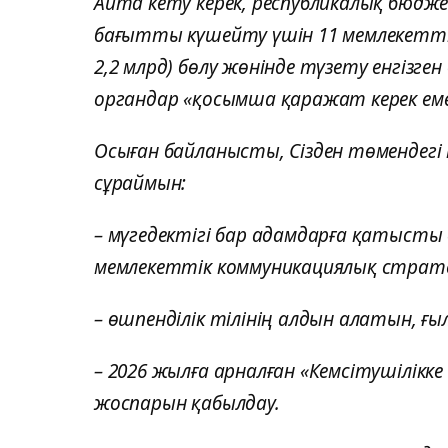
Айта кету керек, республикалық бюдж
бағытты күшейту үшін 11 мемлекеттік
2,2 млрд) бөлу жөнінде түзету енгізг
органдар «қосымша қаражат керек еме
Осыған байланысты, Сізден төмендегі 
сұраймын:
– мүгедектігі бар адамдарға қатыст
мемлекеттік коммуникациялық стратег
– өшпенділік тілінің алдын алатын, ғы
– 2026 жылға арналған «Кемсітушілікке
жоспарын қабылдау.