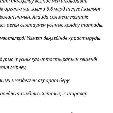
етті талқылау кезінде мен инклюзивті
 органға үш жылға 6,6 млрд теңге (жылына
ен болатынмын. Алайда сол мемлекеттік
с» деген сылтаумен ұсыныс қолдау таппады.
мәселелерді Үкімет деңгейінде қарастыруды
ы дұрыс түсінік қалыптастыратын кешенді
ия әзірлеу;
лыми негізделген ақпарат беру;
 нөлдік төзімділік» Ұлттық іс-шаралар