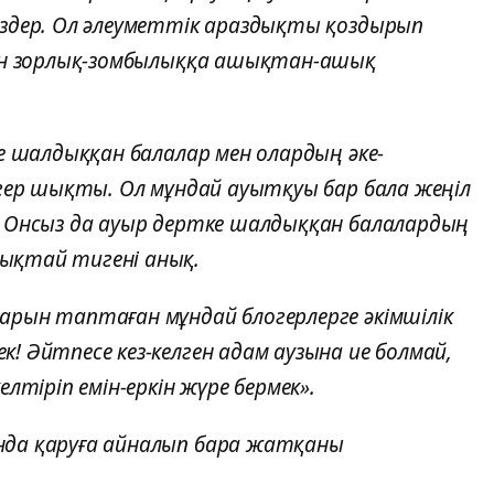
іздер. Ол әлеуметтік араздықты қоздырып
пен зорлық-зомбылыққа ашықтан-ашық
не шалдыққан балалар мен олардың әке-
огер шықты. Ол мұндай ауытқуы бар бала жеңіл
. Онсыз да ауыр дертке шалдыққан балалардың
ықтай тигені анық.
арын таптаған мұндай блогерлерге әкімшілік
! Әйтпесе кез-келген адам аузына ие болмай,
лтіріп емін-еркін жүре бермек».
нда қаруға айналып бара жатқаны