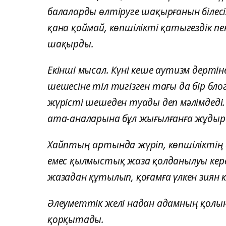
балаларды өлтіруге шақырғанын білес
қана қоймай, көпшілікті қатыгездік 
шақырды.
Екінші мысал. Күні кеше аутизм дерті
шешесіне тіл тигізген тағы да бір бл
жүрісті шешеден туады деп мәлімдеді
ата-аналарына бұл жығылғанға жұдыр
Хайптың артында жүріп, көпшіліктің 
емес қылмыстық жаза қолданылуы керек
жазадан құтылып, қоғамға үлкен зиян ке
Әлеуметтік желі надан адамның қолы
қорқытады.