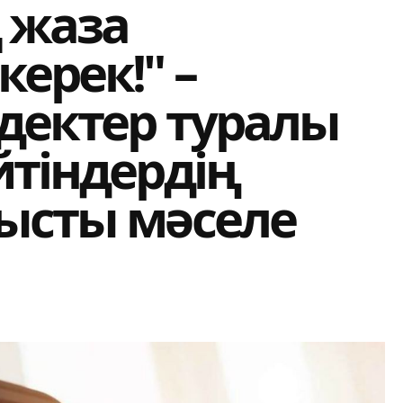
 жаза
ерек!" –
дектер туралы
йтіндердің
тысты мәселе