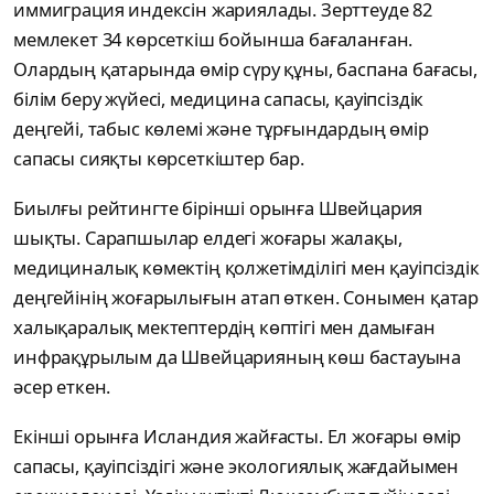
иммиграция индексін жариялады. Зерттеуде 82
мемлекет 34 көрсеткіш бойынша бағаланған.
Олардың қатарында өмір сүру құны, баспана бағасы,
білім беру жүйесі, медицина сапасы, қауіпсіздік
деңгейі, табыс көлемі және тұрғындардың өмір
сапасы сияқты көрсеткіштер бар.
Биылғы рейтингте бірінші орынға Швейцария
шықты. Сарапшылар елдегі жоғары жалақы,
медициналық көмектің қолжетімділігі мен қауіпсіздік
деңгейінің жоғарылығын атап өткен. Сонымен қатар
халықаралық мектептердің көптігі мен дамыған
инфрақұрылым да Швейцарияның көш бастауына
әсер еткен.
Екінші орынға Исландия жайғасты. Ел жоғары өмір
сапасы, қауіпсіздігі және экологиялық жағдайымен