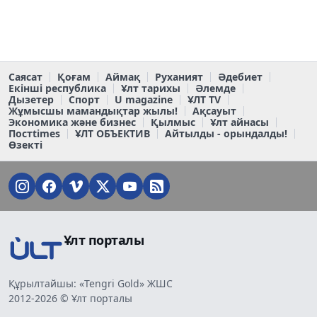
Саясат
Қоғам
Аймақ
Руханият
Әдебиет
Екінші республика
Ұлт тарихы
Әлемде
Дызетер
Спорт
U magazine
ҰЛТ TV
Жұмысшы мамандықтар жылы!
Ақсауыт
Экономика және бизнес
Қылмыс
Ұлт айнасы
Постtimes
ҰЛТ ОБЪЕКТИВ
Айтылды - орындалды!
Өзекті
Ұлт порталы
Құрылтайшы: «Tengri Gold» ЖШС
2012-2026 © Ұлт порталы