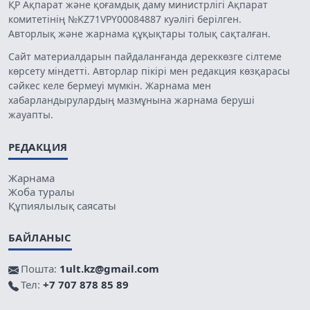
ҚР Ақпарат және қоғамдық даму министрлігі Ақпарат
комитетінің №KZ71VPY00084887 куәлігі берілген.
Авторлық және жарнама құқықтары толық сақталған.
Сайт материалдарын пайдаланғанда дереккөзге сілтеме
көрсету міндетті. Авторлар пікірі мен редакция көзқарасы
сәйкес келе бермеуі мүмкін. Жарнама мен
хабарландырулардың мазмұнына жарнама беруші
жауапты.
РЕДАКЦИЯ
Жарнама
Жоба туралы
Құпиялылық саясаты
БАЙЛАНЫС
Пошта:
1ult.kz@gmail.com
Тел:
+7 707 878 85 89