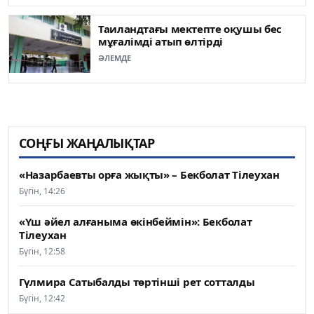
Таиландтағы мектепте оқушы бес
мұғалімді атып өлтірді
ӘЛЕМДЕ
СОҢҒЫ ЖАҢАЛЫҚТАР
«Назарбаевты орға жықты» – Бекболат Тілеухан
Бүгін, 14:26
«Үш әйел алғаныма өкінбеймін»: Бекболат
Тілеухан
Бүгін, 12:58
Гүлмира Сатыбалды төртінші рет сотталды
Бүгін, 12:42