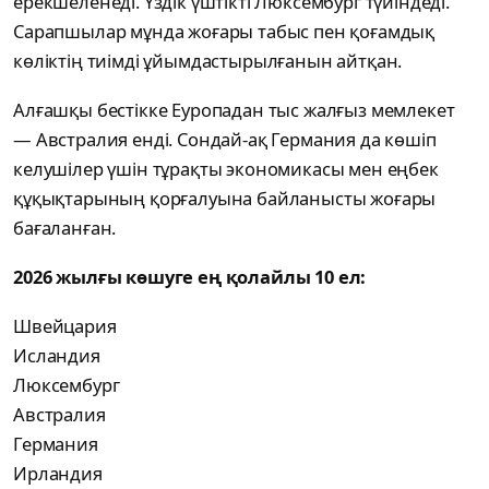
ерекшеленеді. Үздік үштікті Люксембург түйіндеді.
Сарапшылар мұнда жоғары табыс пен қоғамдық
көліктің тиімді ұйымдастырылғанын айтқан.
Алғашқы бестікке Еуропадан тыс жалғыз мемлекет
— Австралия енді. Сондай-ақ Германия да көшіп
келушілер үшін тұрақты экономикасы мен еңбек
құқықтарының қорғалуына байланысты жоғары
бағаланған.
2026 жылғы көшуге ең қолайлы 10 ел:
Швейцария
Исландия
Люксембург
Австралия
Германия
Ирландия