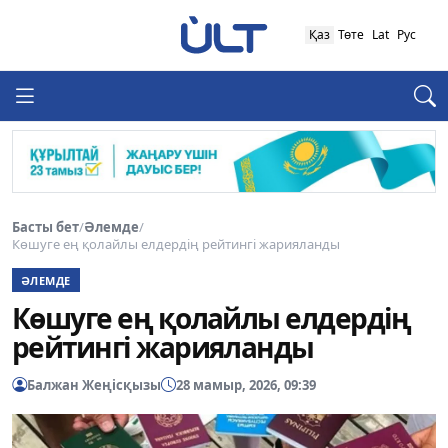
Қаз
Төте
Lat
Рус
Басты бет
/
Әлемде
/
Көшуге ең қолайлы елдердің рейтингі жарияланды
ӘЛЕМДЕ
Көшуге ең қолайлы елдердің
рейтингі жарияланды
Балжан Жеңісқызы
28 мамыр, 2026, 09:39