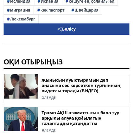
Исландия
Испания
көшуге ең қолайлы ел
миграция
көк паспорт
Швейцария
Люксембург
Бөлісу
ОҚИ ОТЫРЫҢЫЗ
Жынысын ауыстырамын деп
анасына сес көрсеткен тұрғынның
видеосы тарады (ВИДЕО)
ӘЛЕМДЕ
Трамп АҚШ азаматтығын бала туу
арқылы алуға қойылатын
талаптарды қатаңдатты
ӘЛЕМДЕ