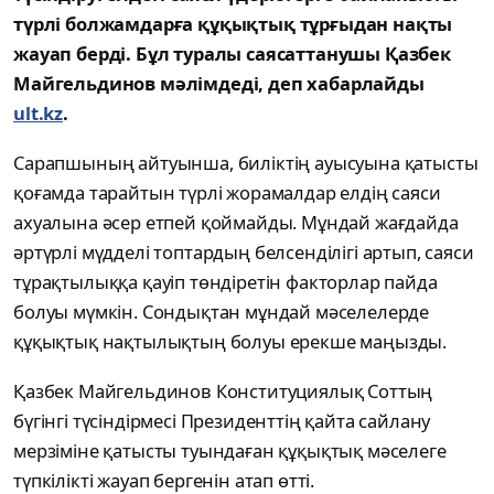
түрлі болжамдарға құқықтық тұрғыдан нақты
жауап берді. Бұл туралы саясаттанушы Қазбек
Майгельдинов мәлімдеді, деп хабарлайды
ult.kz
.
Сарапшының айтуынша, биліктің ауысуына қатысты
қоғамда тарайтын түрлі жорамалдар елдің саяси
ахуалына әсер етпей қоймайды. Мұндай жағдайда
әртүрлі мүдделі топтардың белсенділігі артып, саяси
тұрақтылыққа қауіп төндіретін факторлар пайда
болуы мүмкін. Сондықтан мұндай мәселелерде
құқықтық нақтылықтың болуы ерекше маңызды.
Қазбек Майгельдинов Конституциялық Соттың
бүгінгі түсіндірмесі Президенттің қайта сайлану
мерзіміне қатысты туындаған құқықтық мәселеге
түпкілікті жауап бергенін атап өтті.