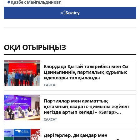
Қазбек Майгельдиновғ
Бөлісу
ОҚИ ОТЫРЫҢЫЗ
Елордада Қытай тәжірибесі мен Си
Цзиньпиннің партиялық құрылыс
идеялары талқыланды
САЯСАТ
Партиялар мен азаматтық
қоғамның өзара іс-қимылы жүйелі
негізде артып келеді – «Sarap»
клубының сарапшылары
САЯСАТ
Дәрігерлер, диқандар мен