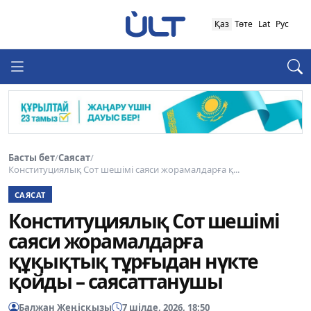
Қаз
Төте
Lat
Рус
Басты бет
/
Саясат
/
Конституциялық Сот шешімі саяси жорамалдарға қ...
САЯСАТ
Конституциялық Сот шешімі
саяси жорамалдарға
құқықтық тұрғыдан нүкте
қойды – саясаттанушы
Балжан Жеңісқызы
7 шілде, 2026, 18:50