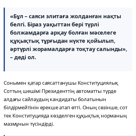
«Бұл – саяси элитаға жолданған нақты
белгі. Біраз уақыттан бері түрлі
болжамдарға арқау болған мәселеге
құқықтық тұрғыдан нүкте қойылып,
әртүрлі жорамалдарға тоқтау салынды»,
– деді ол.
Сонымен қатар саясаттанушы Конституциялық
Соттың шешімі Президенттің автоматты түрде
алдағы сайлаудың кандидаты болатынын
білдірмейтінін ерекше атап өтті. Оның сөзінше, сот
тек Конституцияда көзделген құқықтық норманың
мазмұнын түсіндірді.