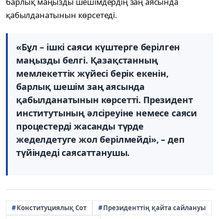
барлық маңызды шешімдердің заң аясында
қабылданатынын көрсетеді.
«Бұл – ішкі саяси күштерге берілген
маңызды белгі. Қазақстанның
мемлекеттік жүйесі берік екенін,
барлық шешім заң аясында
қабылданатынын көрсетті. Президент
институтының әлсіреуіне немесе саяси
процестерді жасанды түрде
жеделдетуге жол берілмейді», – деп
түйіндеді саясаттанушы.
Конституциялық Сот
Президенттің қайта сайлануы