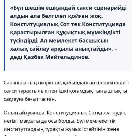
«Бұл шешім ешқандай саяси сценарийді
алдын ала белгілеп қойған жоқ.
Конституциялық Сот тек Конституцияда
қарастырылған құқықтық мүмкіндікті
түсіндірді. Ал мемлекет басшысын
халық сайлау арқылы анықтайды», –
деді Қазбек Майгельдинов.
Сарапшының пікірінше, қабылданған шешім елдегі
саяси тұрақтылық пен ішкі қоғамдық тыныштықты
сақтауға бағытталған.
Оның айтуынша, Конституциялық Сотқа жүгінудің
негізгі мақсаты да осы болды. Бұл мемлекеттік
институттардың тұрақты жұмыс істейтінін және