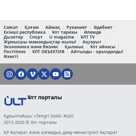
Саясат
Қоғам
Аймақ
Руханият
Әдебиет
Екінші республика
Ұлт тарихы
Әлемде
Дызетер
Спорт
U magazine
ҰЛТ TV
Жұмысшы мамандықтар жылы!
Ақсауыт
Экономика және бизнес
Қылмыс
Ұлт айнасы
Постtimes
ҰЛТ ОБЪЕКТИВ
Айтылды - орындалды!
Өзекті
Ұлт порталы
Құрылтайшы: «Tengri Gold» ЖШС
2012-2026 © Ұлт порталы
ҚР Ақпарат және қоғамдық даму министрлігі Ақпарат