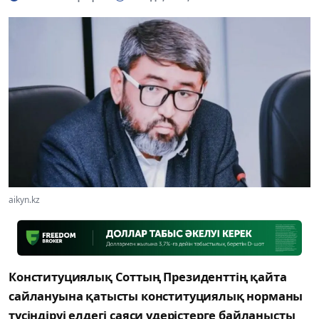
aikyn.kz
Конституциялық Соттың Президенттің қайта
сайлануына қатысты конституциялық норманы
түсіндіруі елдегі саяси үдерістерге байланысты