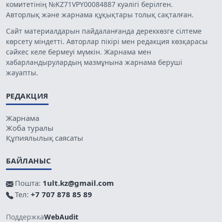
комитетінің №KZ71VPY00084887 куәлігі берілген.
Авторлық және жарнама құқықтары толық сақталған.
Сайт материалдарын пайдаланғанда дереккөзге сілтеме
көрсету міндетті. Авторлар пікірі мен редакция көзқарасы
сәйкес келе бермеуі мүмкін. Жарнама мен
хабарландырулардың мазмұнына жарнама беруші
жауапты.
РЕДАКЦИЯ
Жарнама
Жоба туралы
Құпиялылық саясаты
БАЙЛАНЫС
Пошта:
1ult.kz@gmail.com
Тел:
+7 707 878 85 89
Поддержка
WebAudit