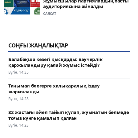
жұмысшылар партиялардың басты
аудиториясына айналды
САЯСАТ
СОҢҒЫ ЖАҢАЛЫҚТАР
Балабақша кезегі қысқарды: ваучерлік
қаржыландыру қалай жұмыс істейді?
Бүгін, 14:35
Танымал блогерге халықаралық іздеу
жарияланды
Бүгін, 14:28
82 жастағы әйел тайып құлап, жуынатын бөлмеде
тоғыз күнге қамалып қалған
Бүгін, 14:23