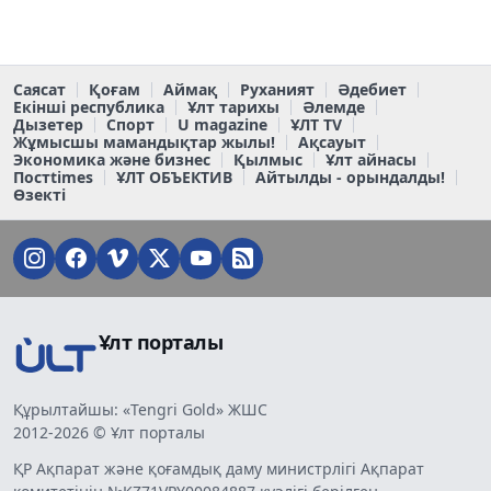
Саясат
Қоғам
Аймақ
Руханият
Әдебиет
Екінші республика
Ұлт тарихы
Әлемде
Дызетер
Спорт
U magazine
ҰЛТ TV
Жұмысшы мамандықтар жылы!
Ақсауыт
Экономика және бизнес
Қылмыс
Ұлт айнасы
Постtimes
ҰЛТ ОБЪЕКТИВ
Айтылды - орындалды!
Өзекті
Ұлт порталы
Құрылтайшы: «Tengri Gold» ЖШС
2012-2026 © Ұлт порталы
ҚР Ақпарат және қоғамдық даму министрлігі Ақпарат