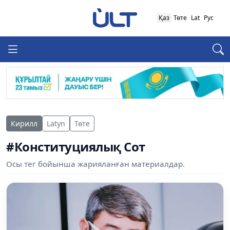
Қаз
Төте
Lat
Рус
Кирилл
Latyn
Төте
#Конституциялық Сот
Осы тег бойынша жарияланған материалдар.