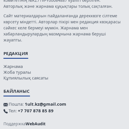
комитетінің №KZ71VPY00084887 куәлігі берілген.
Авторлық және жарнама құқықтары толық сақталған.
Сайт материалдарын пайдаланғанда дереккөзге сілтеме
көрсету міндетті. Авторлар пікірі мен редакция көзқарасы
сәйкес келе бермеуі мүмкін. Жарнама мен
хабарландырулардың мазмұнына жарнама беруші
жауапты.
РЕДАКЦИЯ
Жарнама
Жоба туралы
Құпиялылық саясаты
БАЙЛАНЫС
Пошта:
1ult.kz@gmail.com
Тел:
+7 707 878 85 89
Поддержка
WebAudit