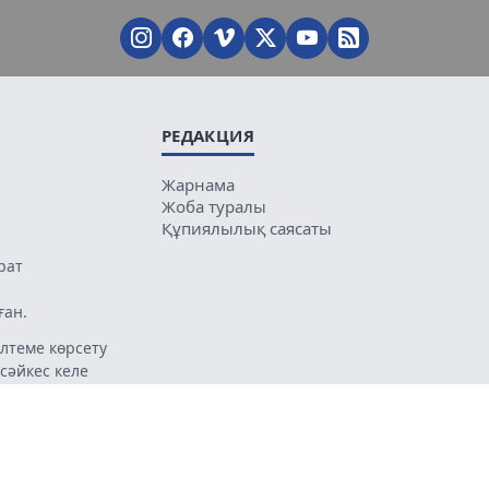
РЕДАКЦИЯ
Жарнама
Жоба туралы
Құпиялылық саясаты
рат
ған.
лтеме көрсету
 сәйкес келе
ың мазмұнына