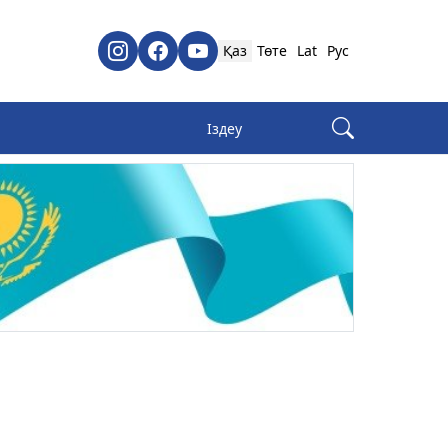
Қаз
Төте
Lat
Рус