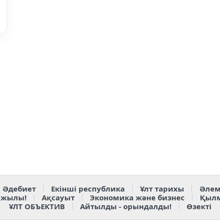
Әдебиет
Екінші республика
Ұлт тарихы
Әлем
 жылы!
Ақсауыт
Экономика және бизнес
Қыл
ҰЛТ ОБЪЕКТИВ
Айтылды - орындалды!
Өзекті