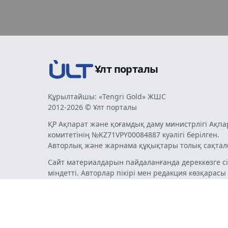
Ұлт порталы
Құрылтайшы: «Tengri Gold» ЖШС
2012-2026 © Ұлт порталы
ҚР Ақпарат және қоғамдық даму министрлігі Ақпа
комитетінің №KZ71VPY00084887 куәлігі берілген.
Авторлық және жарнама құқықтары толық сақтал
Сайт материалдарын пайдаланғанда дереккөзге сі
міндетті. Авторлар пікірі мен редакция көзқарасы
бермеуі мүмкін. Жарнама мен хабарландырулард
жарнама беруші жауапты.