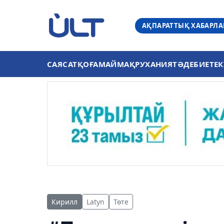
АҚПАРАТТЫҚ ХАБАРЛ
САЯСАТ
ҚОҒАМ
АЙМАҚ
РУХАНИЯТ
ӘДЕБИЕТ
ЕК
Кирилл
Latyn
Төте