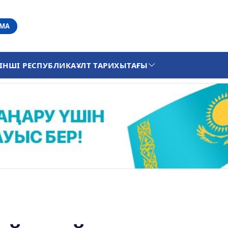
АМА
ІНШІ РЕСПУБЛИКА
ҰЛТ ТАРИХЫ
ТАҒЫ