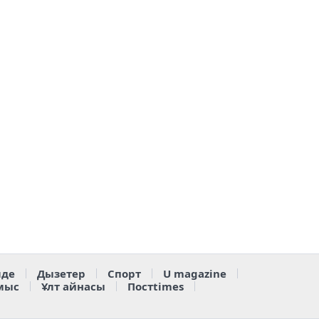
де
Дызетер
Спорт
U magazine
мыс
Ұлт айнасы
Постtimes