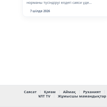
норманы түсіндіруі елдегі саяси үде...
7 шілде 2026
Саясат
Қоғам
Аймақ
Руханият
ҰЛТ TV
Жұмысшы мамандықтар