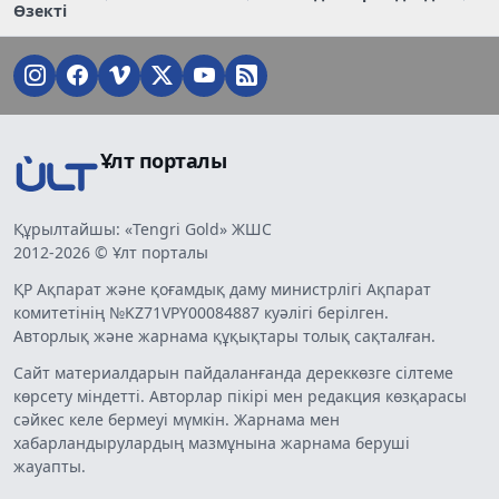
Өзекті
Ұлт порталы
Құрылтайшы: «Tengri Gold» ЖШС
2012-2026 © Ұлт порталы
ҚР Ақпарат және қоғамдық даму министрлігі Ақпарат
комитетінің №KZ71VPY00084887 куәлігі берілген.
Авторлық және жарнама құқықтары толық сақталған.
Сайт материалдарын пайдаланғанда дереккөзге сілтеме
көрсету міндетті. Авторлар пікірі мен редакция көзқарасы
сәйкес келе бермеуі мүмкін. Жарнама мен
хабарландырулардың мазмұнына жарнама беруші
жауапты.