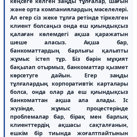
кеңсеге келген заңды тұлғалар, шағын
және орта компаниялардың мәселелері.
Ал егер сіз жеке тұлға ретінде тіркелген
клиент болсаңыз онда еш қиындықсыз
қалаған көлемдегі ақша қаражатын
шеше аласыз. Ақша бар,
банкоматтардың барлығы қалыпты
жұмыс істеп тұр. Біз бәрін мұқият
бақылап отырмыз, банкоматтар қызмет
көрсетуге дайын. Егер заңды
тұлғалардың корпоративтік карталары
болса, онда олар да еш қиындықсыз
банкоматтан ақша ала алады. Іс
жүзінде, жұмыс процестерінде
проблемалар бар, бірақ мен барлық
клиенттердің ақшасы сақталғанын,
ешкім бір тиында жоғалтпайтынын