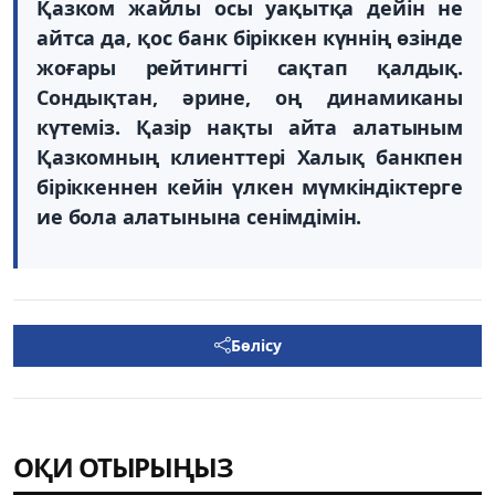
Қазком жайлы осы уақытқа дейін не
айтса да, қос банк біріккен күннің өзінде
жоғары рейтингті сақтап қалдық.
Сондықтан, әрине, оң динамиканы
күтеміз. Қазір нақты айта алатыным
Қазкомның клиенттері Халық банкпен
біріккеннен кейін үлкен мүмкіндіктерге
ие бола алатынына сенімдімін.
Бөлісу
ОҚИ ОТЫРЫҢЫЗ