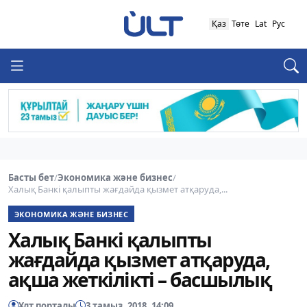
Қаз
Төте
Lat
Рус
Басты бет
/
Экономика және бизнес
/
Халық Банкі қалыпты жағдайда қызмет атқаруда,...
ЭКОНОМИКА ЖӘНЕ БИЗНЕС
Халық Банкі қалыпты
жағдайда қызмет атқаруда,
ақша жеткілікті – басшылық
Ұлт порталы
3 тамыз, 2018, 14:09