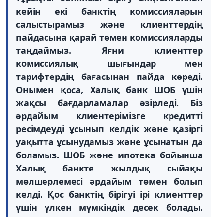
кейін екі банктің комиссияларын
салыстырамыз және клиенттердің
пайдасына қарай төмен комиссияларды
таңдаймыз. Яғни клиенттер
комиссиялық шығындар мен
тарифтердің бағасынан пайда көреді.
Онымен қоса, Халық банк ШОБ үшін
жақсы бағдарламалар әзірледі. Біз
әрдайым клиентерімізге кредитті
ресімдеуді ұсынып келдік және қазіргі
уақытта ұсынудамыз және ұсынатын да
боламыз. ШОБ және ипотека бойынша
Халық банкте жылдық сыйақы
мөлшерлемесі әрдайым төмен болып
келді. Қос банктің бірігуі ірі клиенттер
үшін үлкен мүмкіндік десек болады.