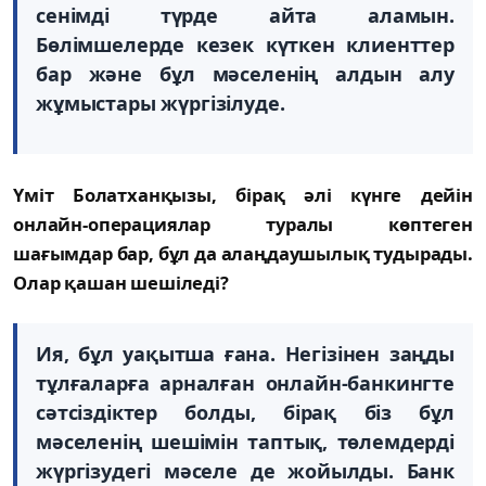
сенімді түрде айта аламын.
Бөлімшелерде кезек күткен клиенттер
бар және бұл мәселенің алдын алу
жұмыстары жүргізілуде.
Үміт Болатханқызы, бірақ әлі күнге дейін
онлайн-операциялар туралы көптеген
шағымдар бар, бұл да алаңдаушылық тудырады.
Олар қашан шешіледі?
Ия, бұл уақытша ғана. Негізінен заңды
тұлғаларға арналған онлайн-банкингте
сәтсіздіктер болды, бірақ біз бұл
мәселенің шешімін таптық, төлемдерді
жүргізудегі мәселе де жойылды. Банк