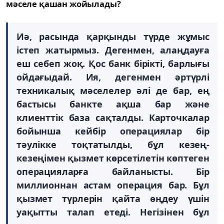
мәселе қашан жойылады?
Иә, расында қарқынды түрде жұмыс
істеп жатырмыз. Дегенмен, алаңдауға
еш себеп жоқ. Қос банк бірікті, барлығы
ойдағыдай. Ия, дегенмен әртүрлі
техникалық мәселелер әлі де бар, ең
бастысы банкте ақша бар және
клиенттік база сақталды. Карточкалар
бойынша кейбір операциялар бір
тәулікке тоқтатылды, бұл кезең-
кезеңімен қызмет көрсетілетін көптеген
операцияларға байланысты. Бір
миллионнан астам операция бар. Бұл
қызмет түрлерін қайта өңдеу үшін
уақытты талап етеді. Негізінен бұл