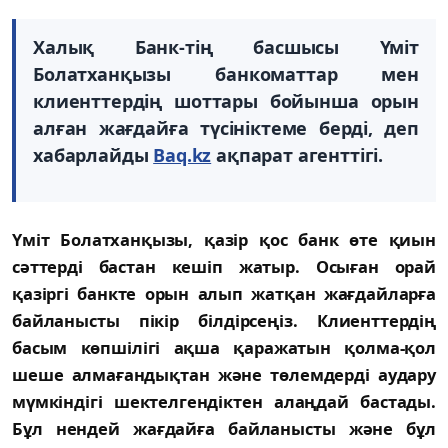
Халық Банк-тің басшысы Үміт
Болатханқызы
банкоматтар мен
клиенттердің шоттары бойынша орын
алған жағдайға түсініктеме берді, деп
хабарлайды
Вaq.kz
ақпарат агенттігі.
Үміт Болатханқызы, қазір қос банк өте қиын
сәттерді бастан кешіп жатыр. Осыған орай
қазіргі банкте орын алып жатқан жағдайларға
байланысты пікір білдірсеңіз. Клиенттердің
басым көпшілігі ақша қаражатын қолма-қол
шеше алмағандықтан және төлемдерді аудару
мүмкіндігі шектелгендіктен алаңдай бастады.
Бұл нендей жағдайға байланысты және бұл