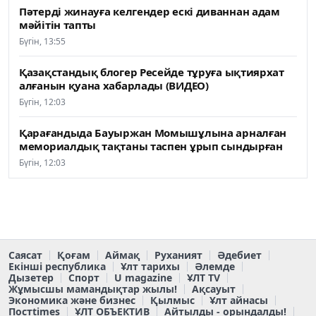
Пәтерді жинауға келгендер ескі диваннан адам
мәйітін тапты
Бүгін, 13:55
Қазақстандық блогер Ресейде тұруға ықтиярхат
алғанын қуана хабарлады (ВИДЕО)
Бүгін, 12:03
Қарағандыда Бауыржан Момышұлына арналған
мемориалдық тақтаны таспен ұрып сындырған
Бүгін, 12:03
Саясат
Қоғам
Аймақ
Руханият
Әдебиет
Екінші республика
Ұлт тарихы
Әлемде
Дызетер
Спорт
U magazine
ҰЛТ TV
Жұмысшы мамандықтар жылы!
Ақсауыт
Экономика және бизнес
Қылмыс
Ұлт айнасы
Постtimes
ҰЛТ ОБЪЕКТИВ
Айтылды - орындалды!