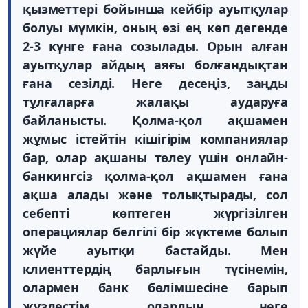
қызметтері бойынша кейбір ауытқулар
болуы мүмкін, оның өзі ең көп дегенде
2-3 күнге ғана созылады. Орын алған
ауытқулар айдың аяғы болғандықтан
ғана сезілді. Неге десеңіз, заңды
тұлғаларға жалақы аударуға
байланысты. Қолма-қол ақшамен
жұмыс істейтін кішігірім компаниялар
бар, олар ақшаны төлеу үшін онлайн-
банкингсіз қолма-қол ақшамен ғана
ақша алады және толықтырады, сол
себепті көптеген жүргізілген
операциялар белгілі бір жүктеме болып
жүйе ауытқи бастайды. Мен
клиенттердің барлығын түсінемін,
олармен банк бөлімшесіне барып
жүздестім, олардың неге