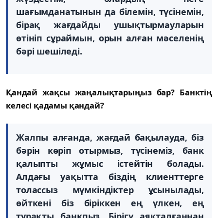
шағымданатынын да білемін, түсінемін,
бірақ жағдайды ушықтырмауларын
өтініп сұраймын, орын алған мәселенің
бәрі шешіледі.
Қандай жақсы жаңалықтарыңыз бар? Банктің
келесі қадамы қандай?
Жалпы алғанда, жағдай бақылауда, біз
бәрін көріп отырмыз, түсінеміз, банк
қалыпты жұмыс істейтін болады.
Алдағы уақытта біздің клиенттерге
толассыз мүмкіндіктер ұсынылады,
өйткені біз біріккен ең үлкен, ең
тұрақты банкпыз. Бірігу аяқталғаннан