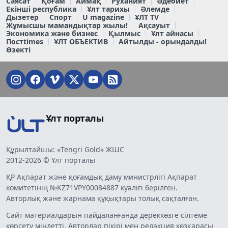
Саясат
Қоғам
Аймақ
Руханият
Әдебиет
Екінші республика
Ұлт тарихы
Әлемде
Дызетер
Спорт
U magazine
ҰЛТ TV
Жұмысшы мамандықтар жылы!
Ақсауыт
Экономика және бизнес
Қылмыс
Ұлт айнасы
Постtimes
ҰЛТ ОБЪЕКТИВ
Айтылды - орындалды!
Өзекті
Ұлт порталы
Құрылтайшы: «Tengri Gold» ЖШС
2012-2026 © Ұлт порталы
ҚР Ақпарат және қоғамдық даму министрлігі Ақпарат
комитетінің №KZ71VPY00084887 куәлігі берілген.
Авторлық және жарнама құқықтары толық сақталған.
Сайт материалдарын пайдаланғанда дереккөзге сілтеме
көрсету міндетті. Авторлар пікірі мен редакция көзқарасы