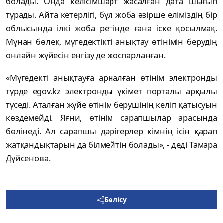
болады. Онда келісімшарт жасалған дата шығып
тұрады. Айта кетерлігі, бұл жоба әзірше еліміздің бір
облысында ілкі жоба ретінде ғана іске қосылмақ.
Мұнан бөлек, мүгедектікті анықтау өтінімін берудің
онлайн жүйесін енгізу де жоспарланған.
«Мүгедекті анықтауға арналған өтінім электронды
түрде egov.kz электронды үкімет порталы арқылы
түседі. Аталған жүйе өтінім берушінің келіп қатысуын
көздемейді. Яғни, өтінім сарапшылар арасында
бөлінеді. Ал сарапшы дәрігерлер кімнің ісін қарап
жатқандықтарын да білмейтін болады», - деді Тамара
Дүйсенова.
Бөлісу