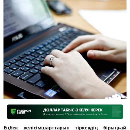
Еңбек келісімшарттарын тіркеудің бірыңғай