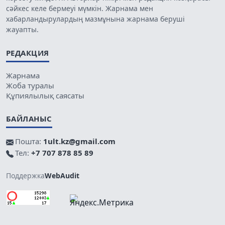
сәйкес келе бермеуі мүмкін. Жарнама мен
хабарландырулардың мазмұнына жарнама беруші
жауапты.
РЕДАКЦИЯ
Жарнама
Жоба туралы
Құпиялылық саясаты
БАЙЛАНЫС
Пошта:
1ult.kz@gmail.com
Тел:
+7 707 878 85 89
Поддержка
WebAudit