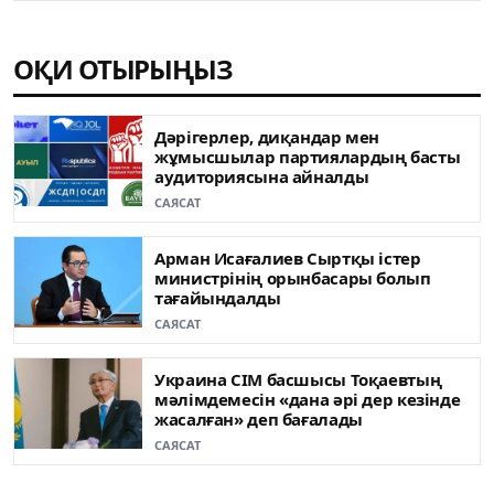
ОҚИ ОТЫРЫҢЫЗ
Дәрігерлер, диқандар мен
жұмысшылар партиялардың басты
аудиториясына айналды
САЯСАТ
Арман Исағалиев Сыртқы істер
министрінің орынбасары болып
тағайындалды
САЯСАТ
Украина СІМ басшысы Тоқаевтың
мәлімдемесін «дана әрі дер кезінде
жасалған» деп бағалады
САЯСАТ