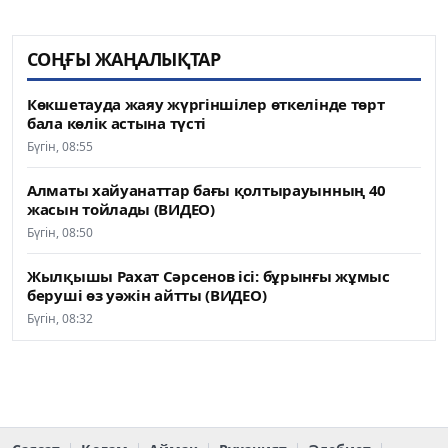
СОҢҒЫ ЖАҢАЛЫҚТАР
Көкшетауда жаяу жүргіншілер өткелінде төрт
бала көлік астына түсті
Бүгін, 08:55
Алматы хайуанаттар бағы қолтырауынның 40
жасын тойлады (ВИДЕО)
Бүгін, 08:50
Жылқышы Рахат Сәрсенов ісі: бұрынғы жұмыс
беруші өз уәжін айтты (ВИДЕО)
Бүгін, 08:32