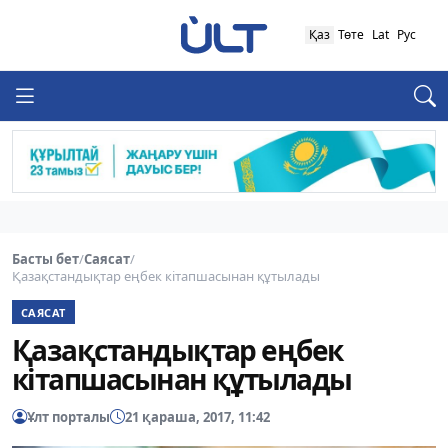
Қаз
Төте
Lat
Рус
Басты бет
/
Саясат
/
Қазақстандықтар еңбек кітапшасынан құтылады
САЯСАТ
Қазақстандықтар еңбек
кітапшасынан құтылады
Ұлт порталы
21 қараша, 2017, 11:42