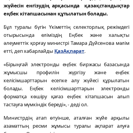
жүйесін енгізудің арқасында қазақстандықтар
еңбек кітапшасынан құтылатын болады.
Бұл туралы бүгін Үкіметтің селекторлық режімдегі
отырысында еліміздің Еңбек және халықты
әлеуметтік қорғау министрі Тамара Дүйсенова мәлім
етті, деп хабарлайды
ҚазАқпарат
.
«Бірыңғай электронды еңбек биржасы базасында
жұмысшы профилін жүргізу және еңбек
келісімшарттарын есепке алу жүйесі құрылатын
болады. Еңбек келісімшарттарын электронды
форматқа көшіру қағаз еңбек кітапшасын алып
тастауға мүмкіндік береді», - деді ол.
Министрдің атап өтуінше, аталған жүйе арқылы
азаматтың ресми жұмысы туралы ақпарат алуға