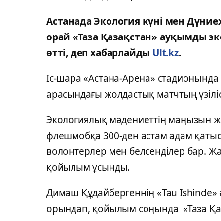
Астанада Экология күні мен Дүние
орай «Таза Қазақстан» ауқымды э
өтті, деп хабарлайды
Ult.kz
.
Іс-шара «Астана-Арена» стадионында
арасындағы жолдастық матчтың үзілісі
Экологиялық мәдениеттің маңызын жет
флешмобқа 300-ден астам адам қатыс
волонтерлер мен белсенділер бар. Ж
қойылым ұсынды.
Димаш Құдайбергеннің «Tau Ishinde»
орындап, қойылым соңында «Таза Қаз