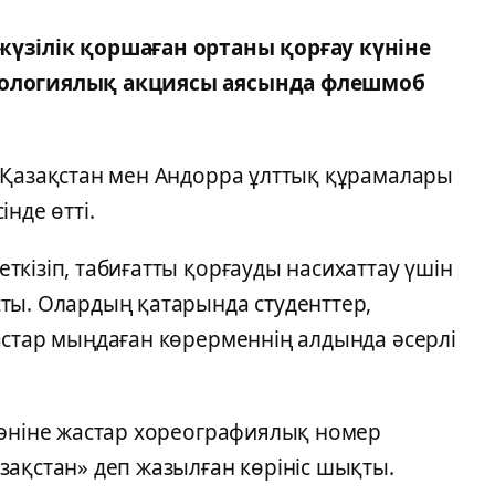
жүзілік қоршаған ортаны қорғау күніне
кологиялық акциясы аясында флешмоб
 Қазақстан мен Андорра ұлттық құрамалары
нде өтті.
кізіп, табиғатты қорғауды насихаттау үшін
ты. Олардың қатарында студенттер,
астар мыңдаған көрерменнің алдында әсерлі
 әніне жастар хореографиялық номер
ақстан» деп жазылған көрініс шықты.