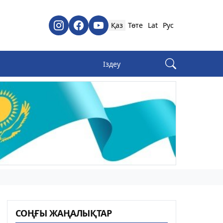
Қаз
Төте
Lat
Рус
СОҢҒЫ ЖАҢАЛЫҚТАР