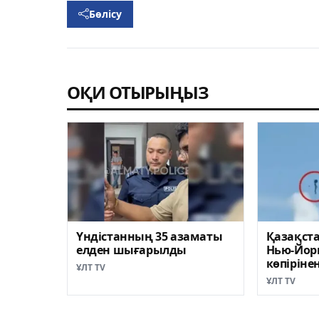
Бөлісу
ОҚИ ОТЫРЫҢЫЗ
Үндістанның 35 азаматы
Қазақст
елден шығарылды
Нью-Йорк
көпірінен
ҰЛТ TV
қалды
ҰЛТ TV