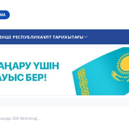
АМА
ІНШІ РЕСПУБЛИКА
ҰЛТ ТАРИХЫ
ТАҒЫ
ында 300 белсенді...