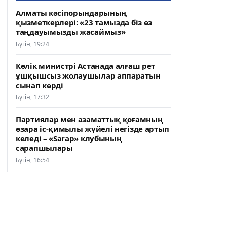
Алматы кәсіпорындарының
қызметкерлері: «23 тамызда біз өз
таңдауымызды жасаймыз»
Бүгін, 19:24
Көлік министрі Астанада алғаш рет
ұшқышсыз жолаушылар аппаратын
сынап көрді
Бүгін, 17:32
Партиялар мен азаматтық қоғамның
өзара іс-қимылы жүйелі негізде артып
келеді – «Sarap» клубының
сарапшылары
Бүгін, 16:54