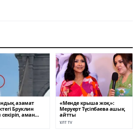
андық азамат
«Менде крыша жоқ»:
тегі Бруклин
Меруерт Түсіпбаева ашық
 секіріп, аман
айтты
ҰЛТ TV