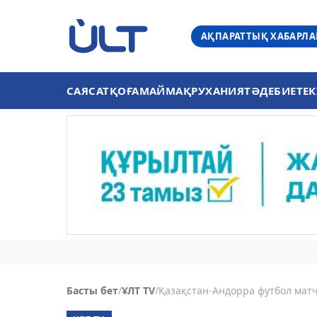
АҚПАРАТТЫҚ ХАБАРЛ
САЯСАТ
ҚОҒАМ
АЙМАҚ
РУХАНИЯТ
ӘДЕБИЕТ
ЕК
Басты бет
/
ҰЛТ TV
/
Қазақстан-Андорра футбол матч