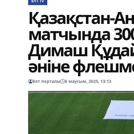
ҰЛТ TV
Қазақстан-А
матчында 300
Димаш Құдай
әніне флешм
Ұлт порталы
6 маусым, 2025, 13:13