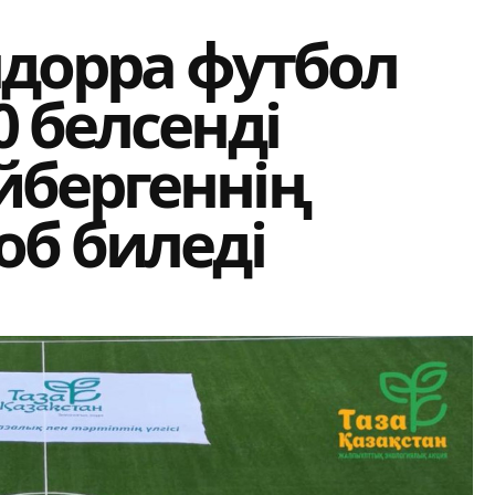
ндорра футбол
 белсенді
бергеннің
об биледі