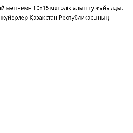
й мәтінмен 10x15 метрлік алып ту жайылды.
нкүйерлер Қазақстан Республикасының