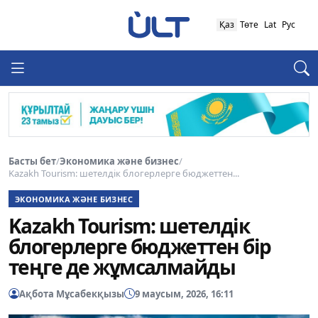
Қаз
Төте
Lat
Рус
Басты бет
/
Экономика және бизнес
/
Kazakh Tourism: шетелдік блогерлерге бюджеттен...
ЭКОНОМИКА ЖӘНЕ БИЗНЕС
Kazakh Tourism: шетелдік
блогерлерге бюджеттен бір
теңге де жұмсалмайды
Ақбота Мұсабекқызы
9 маусым, 2026, 16:11