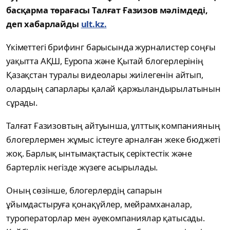
басқарма төрағасы Талғат Ғазизов мәлімдеді,
деп хабарлайды
ult.kz.
Үкіметтегі брифинг барысында журналистер соңғы
уақытта АҚШ, Еуропа және Қытай блогерлерінің
Қазақстан туралы видеолары жиілегенін айтып,
олардың сапарлары қалай қаржыландырылатынын
сұрады.
Талғат Ғазизовтың айтуынша, ұлттық компанияның
блогерлермен жұмыс істеуге арналған жеке бюджеті
жоқ. Барлық ынтымақтастық серіктестік және
бартерлік негізде жүзеге асырылады.
Оның сөзінше, блогерлердің сапарын
ұйымдастыруға қонақүйлер, мейрамханалар,
туроператорлар мен әуекомпаниялар қатысады.