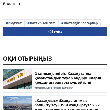
болатын.
бюджет
Kazakh Tourism
шетелдік блогерлер
Бөлісу
ОҚИ ОТЫРЫҢЫЗ
Отандық өндіріс: Қазақстанда
қазақстандық тауар өндірушілерді
қолдау шаралары күшейтілді
ЭКОНОМИКА ЖӘНЕ БИЗНЕС
«Қазақмыс» Жезқазған мыс
балқыту зауытын жаңғыртуға 25,2
млрд теңгеден астам инвестиция