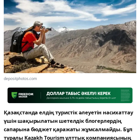
depositphotos.com
Қазақстанда елдің туристік әлеуетін насихаттау
үшін шақырылатын шетелдік блогерлердің
сапарына бюджет қаражаты жұмсалмайды. Бұл
туралы Kazakh Tourism ұлттық компаниясының