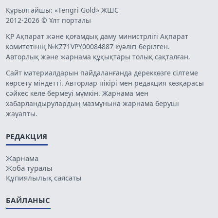
Құрылтайшы: «Tengri Gold» ЖШС
2012-2026 © Ұлт порталы
ҚР Ақпарат және қоғамдық даму министрлігі Ақпарат
комитетінің №KZ71VPY00084887 куәлігі берілген.
Авторлық және жарнама құқықтары толық сақталған.
Сайт материалдарын пайдаланғанда дереккөзге сілтеме
көрсету міндетті. Авторлар пікірі мен редакция көзқарасы
сәйкес келе бермеуі мүмкін. Жарнама мен
хабарландырулардың мазмұнына жарнама беруші
жауапты.
РЕДАКЦИЯ
Жарнама
Жоба туралы
Құпиялылық саясаты
БАЙЛАНЫС