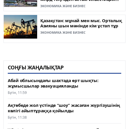
бағыттады
ЭКОНОМИКА ЖӘНЕ БИЗНЕС
Қазақстан: мұнай мен мыс. Орталық
Азияны шын мәнінде кім ұстап тұр
ЭКОНОМИКА ЖӘНЕ БИЗНЕС
СОҢҒЫ ЖАҢАЛЫҚТАР
Абай облысындағы шахтада өрт шықты:
жұмысшылар эвакуацияланды
Бүгін, 11:59
Ақтөбеде жол үстінде “шоу” жасаған жүргізушінің
көлігі айыптұраққа қойылды
Бүгін, 11:38