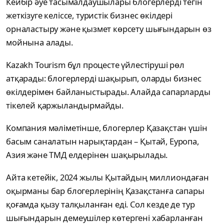
Кейбір әуе тасымалдаушылары блогерлерді тегін
жеткізуге келіссе, туристік бизнес өкілдері
орналастыру және қызмет көрсету шығындарын өз
мойнына алады.
Kazakh Tourism бұл процесте үйлестіруші рөл
атқарады: блогерлерді шақырып, оларды бизнес
өкілдерімен байланыстырады. Алайда сапарларды
тікелей қаржыландырмайды.
Компания мәліметінше, блогерлер Қазақстан үшін
басым саналатын нарықтардан – Қытай, Еуропа,
Азия және ТМД елдерінен шақырылады.
Айта кетейік, 2024 жылы Қытайдың миллиондаған
оқырманы бар блогерлерінің Қазақстанға сапары
қоғамда қызу талқыланған еді. Сол кезде де тур
шығындарын демеушілер көтергені хабарланған