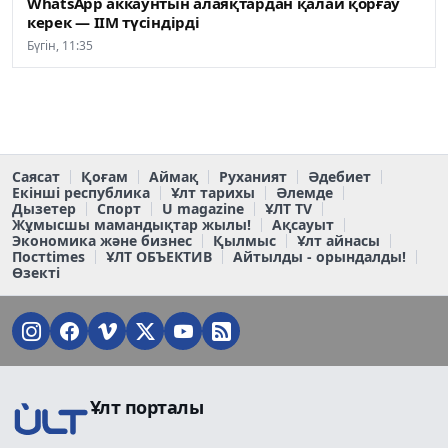
WhatsApp аккаунтын алаяқтардан қалай қорғау
керек — ІІМ түсіндірді
Бүгін, 11:35
Саясат
Қоғам
Аймақ
Руханият
Әдебиет
Екінші республика
Ұлт тарихы
Әлемде
Дызетер
Спорт
U magazine
ҰЛТ TV
Жұмысшы мамандықтар жылы!
Ақсауыт
Экономика және бизнес
Қылмыс
Ұлт айнасы
Постtimes
ҰЛТ ОБЪЕКТИВ
Айтылды - орындалды!
Өзекті
Ұлт порталы