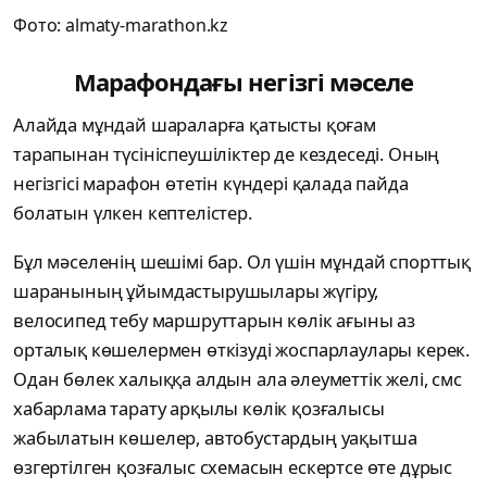
Фото: almaty-marathon.kz
Марафондағы негізгі мәселе
Алайда мұндай шараларға қатысты қоғам
тарапынан түсініспеушіліктер де кездеседі. Оның
негізгісі марафон өтетін күндері қалада пайда
болатын үлкен кептелістер.
Бұл мәселенің шешімі бар. Ол үшін мұндай спорттық
шаранының ұйымдастырушылары жүгіру,
велосипед тебу маршруттарын көлік ағыны аз
орталық көшелермен өткізуді жоспарлаулары керек.
Одан бөлек халыққа алдын ала әлеуметтік желі, смс
хабарлама тарату арқылы көлік қозғалысы
жабылатын көшелер, автобустардың уақытша
өзгертілген қозғалыс схемасын ескертсе өте дұрыс