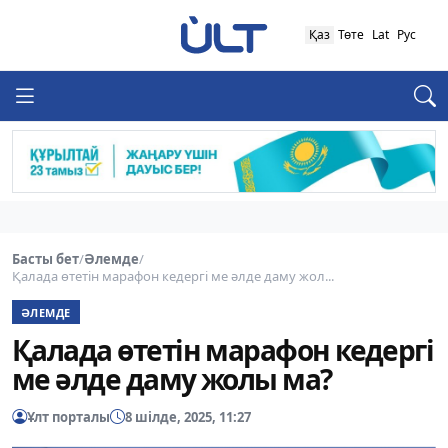
Қаз
Төте
Lat
Рус
Басты бет
/
Әлемде
/
Қалада өтетін марафон кедергі ме әлде даму жол...
ӘЛЕМДЕ
Қалада өтетін марафон кедергі
ме әлде даму жолы ма?
Ұлт порталы
8 шілде, 2025, 11:27