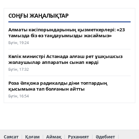
СОҢҒЫ ЖАҢАЛЫҚТАР
Алматы кәсіпорындарының қызметкерлері: «23
тамызда біз өз таңдауымызды жасаймыз»
Бүгін, 19:24
Көлік министрі Астанада алғаш рет ұшқышсыз
жолаушылар аппаратын сынап көрді
Бүгін, 17:32
Роза Әлқожа радикалды діни топтардың
қысымына тап болғанын айтты
Бүгін, 16:54
Саясат
Қоғам
Аймақ
Руханият
Әдебиет