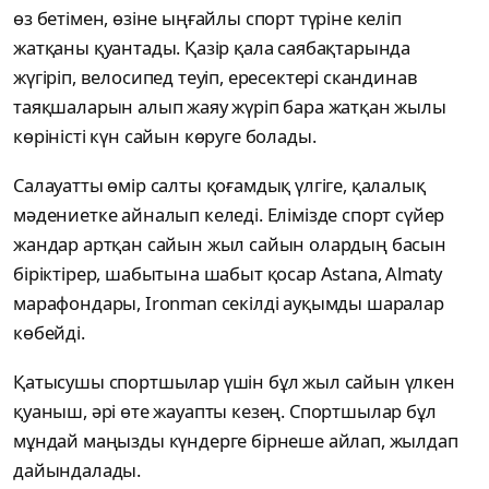
өз бетімен, өзіне ыңғайлы спорт түріне келіп
жатқаны қуантады. Қазір қала саябақтарында
жүгіріп, велосипед теуіп, ересектері скандинав
таяқшаларын алып жаяу жүріп бара жатқан жылы
көріністі күн сайын көруге болады.
Салауатты өмір салты қоғамдық үлгіге, қалалық
мәдениетке айналып келеді. Елімізде спорт сүйер
жандар артқан сайын жыл сайын олардың басын
біріктірер, шабытына шабыт қосар Astana, Almaty
марафондары, Ironman секілді ауқымды шаралар
көбейді.
Қатысушы спортшылар үшін бұл жыл сайын үлкен
қуаныш, әрі өте жауапты кезең. Спортшылар бұл
мұндай маңызды күндерге бірнеше айлап, жылдап
дайындалады.