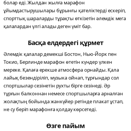
болар еді. Жылдан жылға марафон
ұйымдастырушылары бұрынғы қателіктерді ескеріп,
спорттық шараларды тұрақты өткізетін әлемдік мега
қалалардан үлгі алады деген үміт бар.
Басқа елдердегі құрмет
Әлемдік қалалар демекші Бостон, Нью-Йорк пен
Токио, Берлинде марафон өтетін күндер үлкен
мереке. Қалаға ерекше атмосфера орнайды. Қала
лайық безендіріліп, музыка ойнап, тұрғындар сол
спортшылар сезінетін рухты бірге сезінеді. Әр
тұрғын балконнан немесе спортшыларға арналған
жолақтың бойында жанкүйер ретінде плакат ұстап,
не су беріп марафонға қолдау көрсетеді.
Өзге пайым