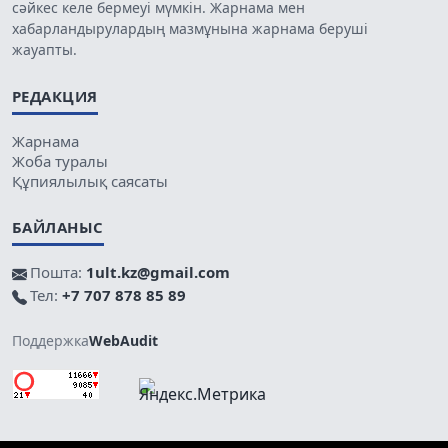
сәйкес келе бермеуі мүмкін. Жарнама мен
хабарландырулардың мазмұнына жарнама беруші
жауапты.
РЕДАКЦИЯ
Жарнама
Жоба туралы
Құпиялылық саясаты
БАЙЛАНЫС
Пошта:
1ult.kz@gmail.com
Тел:
+7 707 878 85 89
Поддержка
WebAudit