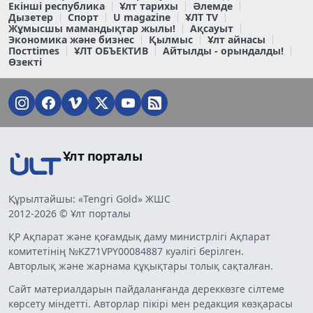
Екінші республика
Ұлт тарихы
Әлемде
Дызетер
Спорт
U magazine
ҰЛТ TV
Жұмысшы мамандықтар жылы!
Ақсауыт
Экономика және бизнес
Қылмыс
Ұлт айнасы
Постtimes
ҰЛТ ОБЪЕКТИВ
Айтылды - орындалды!
Өзекті
Ұлт порталы
Құрылтайшы: «Tengri Gold» ЖШС
2012-2026 © Ұлт порталы
ҚР Ақпарат және қоғамдық даму министрлігі Ақпарат
комитетінің №KZ71VPY00084887 куәлігі берілген.
Авторлық және жарнама құқықтары толық сақталған.
Сайт материалдарын пайдаланғанда дереккөзге сілтеме
көрсету міндетті. Авторлар пікірі мен редакция көзқарасы