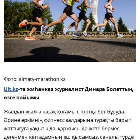
Фото: almaty-marathon.kz
Ult.kz
-те жиһанкез журналист Динара Болаттың
өзге пайымы
Жылдан жылға қазақ қоғамы спортқа бет бұруда.
Әрине әркімнің фитнесс залдарына тұрақты барып
жаттығуға уақыты да, қаржысы да жете бермес,
дегенмен көп адамның еш қысымсыз, саналы түрде