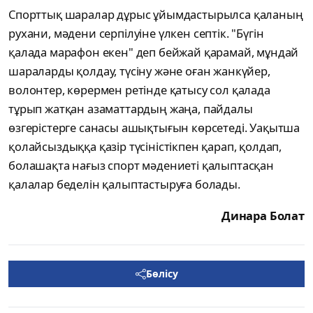
Спорттық шаралар дұрыс ұйымдастырылса қаланың
рухани, мәдени серпілуіне үлкен септік. "Бүгін
қалада марафон екен" деп бейжай қарамай, мұндай
шараларды қолдау, түсіну және оған жанкүйер,
волонтер, көрермен ретінде қатысу сол қалада
тұрып жатқан азаматтардың жаңа, пайдалы
өзгерістерге санасы ашықтығын көрсетеді. Уақытша
қолайсыздыққа қазір түсіністікпен қарап, қолдап,
болашақта нағыз спорт мәдениеті қалыптасқан
қалалар беделін қалыптастыруға болады.
Динара Болат
Бөлісу