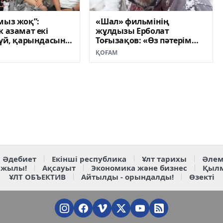
мыз жоқ”:
«Шал» фильмінің
к азамат екі
жұлдызы Ерболат
 үй, қарындасына
Тоғызақов: «Өз пәтерім
ыйлады
болмаса, үйленбеймін деп
ҚОҒАМ
сөз бергенмін»
Әдебиет
Екінші республика
Ұлт тарихы
Әлем
 жылы!
Ақсауыт
Экономика және бизнес
Қыл
ҰЛТ ОБЪЕКТИВ
Айтылды - орындалды!
Өзекті