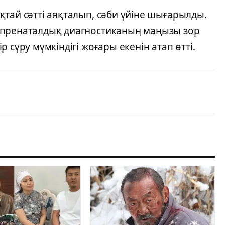
тай сәтті аяқталып, сәби үйіне шығарылды.
 пренаталдық диагностиканың маңызы зор
 сүру мүмкіндігі жоғары екенін атап өтті.