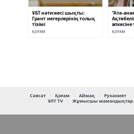
ҰБТ нәтижесі шықты:
“Ата-ана
Грант иегерлерінің толық
Ақтөбелі
тізімі
әпкесіне
көлік с
ҚОҒАМ
ҚОҒАМ
Саясат
Қоғам
Аймақ
Руханият
ҰЛТ TV
Жұмысшы мамандықтар