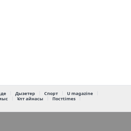
де
Дызетер
Спорт
U magazine
мыс
Ұлт айнасы
Постtimes