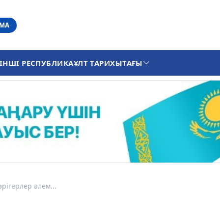
АМА
ІНШІ РЕСПУБЛИКА
ҰЛТ ТАРИХЫ
ТАҒЫ
әрігерлер әлем...