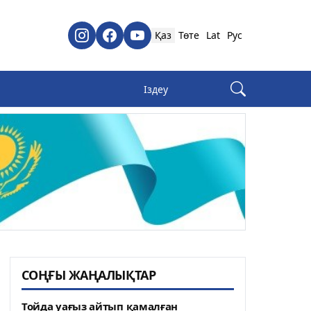
Қаз
Төте
Lat
Рус
СОҢҒЫ ЖАҢАЛЫҚТАР
Тойда уағыз айтып қамалған