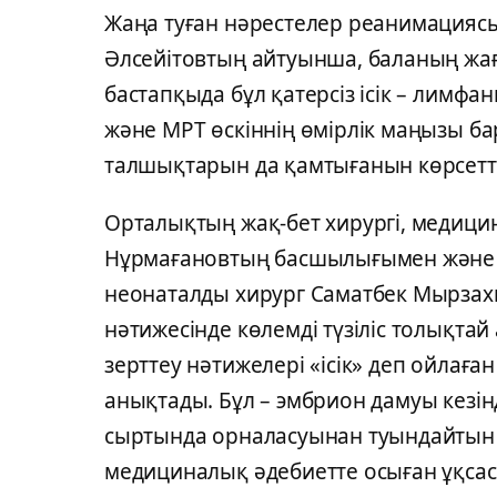
Жаңа туған нәрестелер реанимациясы
Әлсейітовтың айтуынша, баланың жағ
бастапқыда бұл қатерсіз ісік – лимф
және МРТ өскіннің өмірлік маңызы ба
талшықтарын да қамтығанын көрсетті
Орталықтың жақ-бет хирургі, медиц
Нұрмағановтың басшылығымен және а
неонаталды хирург Саматбек Мырзахме
нәтижесінде көлемді түзіліс толықта
зерттеу нәтижелері «ісік» деп ойлаған
анықтады. Бұл – эмбрион дамуы кезі
сыртында орналасуынан туындайтын ас
медициналық әдебиетте осыған ұқсас 