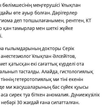
 бөлімшесінің меңгерушісі Ұлықпан
дайы өте ауыр болған. Дәрігерлер
ангиома деп топшылағанымен, рентген, КТ
р қан тамырлар мен шеткі жүйке
.
ина ғылымдарының докторы Серік
нестезиолог Ұлықпан Әлсейітов,
т қатысқан екі сағаттық күрделі ота
й алынып тасталды. Алайда, гистологиялық
 тіннің гетеротопиялық ми тіні екенін
нде ми жасушаларының бас сүйек қуысы
а сирек туа біткен аномалия. Дүниежүзілік
небәрі 30 жағдай ғана сипатталған.