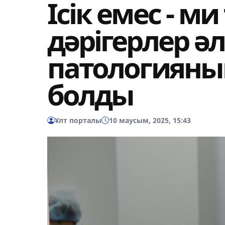
Ісік емес - м
дәрігерлер ә
патологияның
болды
Ұлт порталы
10 маусым, 2025, 15:43