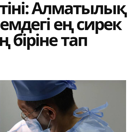
и тіні: Алматылық
лемдегі ең сирек
 біріне тап