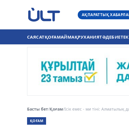
АҚПАРАТТЫҚ ХАБАРЛ
САЯСАТ
ҚОҒАМ
АЙМАҚ
РУХАНИЯТ
ӘДЕБИЕТ
ЕК
Басты бет
/
Қоғам
/
Ісік емес - ми тіні: Алматылық д
ҚОҒАМ