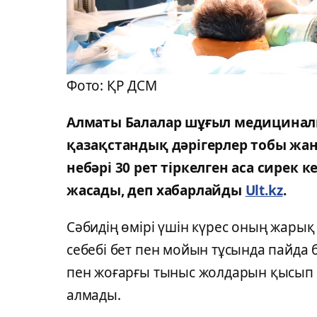
Фото: ҚР ДСМ
Алматы Балалар шұғыл медицинал
қазақстандық дәрігерлер тобы жаң
небәрі 30 рет тіркелген аса сирек 
жасады, деп хабарлайды
Ult.kz
.
Сәбидің өмірі үшін күрес оның жарық 
себебі бет пен мойын тұсында пайда б
пен жоғарғы тыныс жолдарын қысып т
алмады.