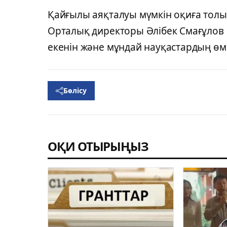
Қайғылы аяқталуы мүмкін оқиға толық
Орталық директоры Әлібек Смағұлов
екенін және мұндай науқастардың өмір
Бөлісу
ОҚИ ОТЫРЫҢЫЗ