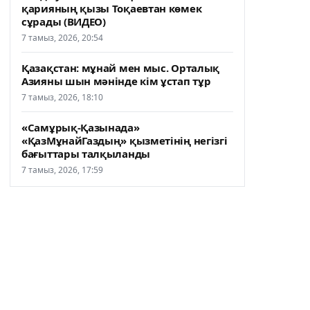
қарияның қызы Тоқаевтан көмек
сұрады (ВИДЕО)
7 тамыз, 2026, 20:54
Қазақстан: мұнай мен мыс. Орталық
Азияны шын мәнінде кім ұстап тұр
7 тамыз, 2026, 18:10
«Самұрық-Қазынада»
«ҚазМұнайГаздың» қызметінің негізгі
бағыттары талқыланды
7 тамыз, 2026, 17:59