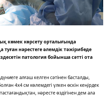
ық көмек көрсету орталығында
а туған нәрестеге әлемдік тәжірибеде
кездесетін патология бойынша сәтті ота
дүниеге алғаш келген сәтінен басталды,
олған 4х4 см көлемдегі үлкен өскін кеңірдек
астағандықтан, нәресте өздігінен дем ала