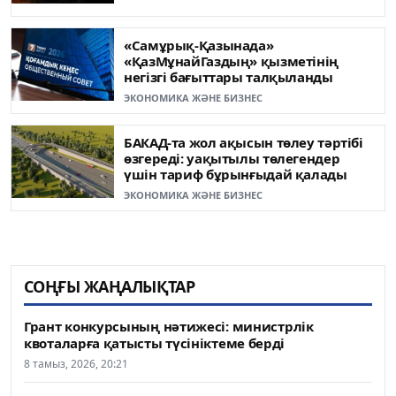
«Самұрық-Қазынада»
«ҚазМұнайГаздың» қызметінің
негізгі бағыттары талқыланды
ЭКОНОМИКА ЖӘНЕ БИЗНЕС
БАКАД-та жол ақысын төлеу тәртібі
өзгереді: уақытылы төлегендер
үшін тариф бұрынғыдай қалады
ЭКОНОМИКА ЖӘНЕ БИЗНЕС
СОҢҒЫ ЖАҢАЛЫҚТАР
Грант конкурсының нәтижесі: министрлік
квоталарға қатысты түсініктеме берді
8 тамыз, 2026, 20:21