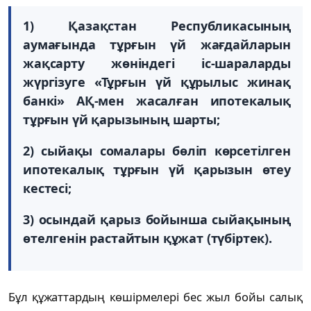
1) Қазақстан Республикасының
аумағында тұрғын үй жағдайларын
жақсарту жөніндегі іс-шараларды
жүргізуге «Тұрғын үй құрылыс жинақ
банкі» АҚ-мен жасалған ипотекалық
тұрғын үй қарызының шарты;
2) сыйақы сомалары бөліп көрсетілген
ипотекалық тұрғын үй қарызын өтеу
кестесі;
3) осындай қарыз бойынша сыйақының
өтелгенін растайтын құжат (түбіртек).
Бұл құжаттардың көшірмелері бес жыл бойы салық