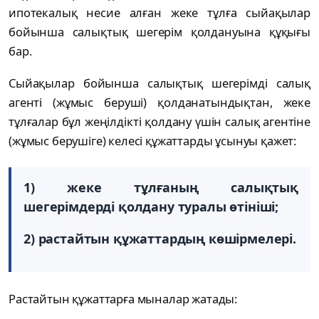
ипотекалық несие алған жеке тұлға сыйақылар
бойынша салықтық шегерім қолдануына құқығы
бар.
Сыйақылар бойынша салықтық шегерімді салық
агенті (жұмыс беруші) қолданатындықтан, жеке
тұлғалар бұл жеңілдікті қолдану үшін салық агентіне
(жұмыс берушіге) келесі құжаттарды ұсынуы қажет:
1) жеке тұлғаның салықтық
шегерімдерді қолдану туралы өтініші;
2) растайтын құжаттардың көшірмелері.
Растайтын құжаттарға мыналар жатады: