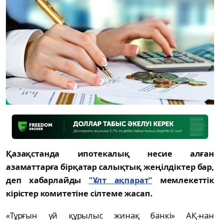
Қазақстанда ипотекалық несие алған
азаматтарға бірқатар салықтық жеңілдіктер бар,
деп хабарлайды
"Ұлт ақпарат"
мемлекеттік
кірістер комитетіне сілтеме жасап.
«Тұрғын үй құрылыс жинақ банкі» АҚ-нан