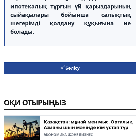
ипотекалық тұрғын үй қарыздарының
сыйақылары бойынша салықтық
шегерімді қолдану құқығына ие
болады.
Бөлісу
ОҚИ ОТЫРЫҢЫЗ
Қазақстан: мұнай мен мыс. Орталық
Азияны шын мәнінде кім ұстап тұр
ЭКОНОМИКА ЖӘНЕ БИЗНЕС