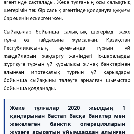
агентінде сақталады. Жеке тұлғаның осы салықтық
шегерімін тек бір салық агентінде қолдануға құқығы
бар екенін ескерген жөн.
Сыйақылар бойынша салықтық шегерімді жеке
тұлға өз пайдасына жұмсалған, Қазақстан
Республикасының аумағында тұрғын үй
жағдайларын жақсарту жөніндегі іс-шараларды
жүргізуге тұрғын үй құрылысы жинақ банктерінен
алынған ипотекалық тұрғын үй қарыздары
бойынша сыйақыны төлеуге арналған шығыстар
бойынша қолданады.
Жеке тұлғалар 2020 жылдың 1
қаңтарынан бастап басқа банктер мен
жекелеген банктік операцияларын
жүзеге асыратын ұйымдардан алынған