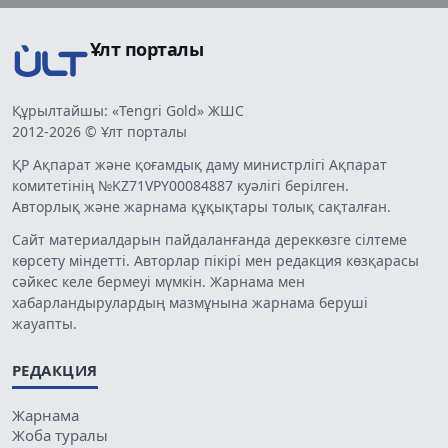
Ұлт порталы
Құрылтайшы: «Tengri Gold» ЖШС
2012-2026 © Ұлт порталы
ҚР Ақпарат және қоғамдық даму министрлігі Ақпарат
комитетінің №KZ71VPY00084887 куәлігі берілген.
Авторлық және жарнама құқықтары толық сақталған.
Сайт материалдарын пайдаланғанда дереккөзге сілтеме
көрсету міндетті. Авторлар пікірі мен редакция көзқарасы
сәйкес келе бермеуі мүмкін. Жарнама мен
хабарландырулардың мазмұнына жарнама беруші
жауапты.
РЕДАКЦИЯ
Жарнама
Жоба туралы