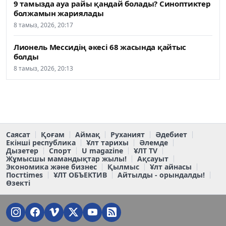
9 тамызда ауа райы қандай болады? Синоптиктер
болжамын жариялады
8 тамыз, 2026, 20:17
Лионель Мессидің әкесі 68 жасында қайтыс
болды
8 тамыз, 2026, 20:13
Саясат
Қоғам
Аймақ
Руханият
Әдебиет
Екінші республика
Ұлт тарихы
Әлемде
Дызетер
Спорт
U magazine
ҰЛТ TV
Жұмысшы мамандықтар жылы!
Ақсауыт
Экономика және бизнес
Қылмыс
Ұлт айнасы
Постtimes
ҰЛТ ОБЪЕКТИВ
Айтылды - орындалды!
Өзекті