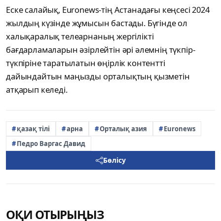
Еске салайық, Euronews-тің Астанадағы кеңсесі 2024
жылдың күзінде жұмысын бастады. Бүгінде ол
халықаралық телеарнаның жергілікті
бағдарламаларын әзірлейтін әрі әлемнің түкпір-
түкпіріне таратылатын өңірлік контентті
дайындайтын маңызды орталықтың қызметін
атқарып келеді.
қазақ тілі
арна
Орталық азия
Euronews
Педро Варгас Давид
Бөлісу
ОҚИ ОТЫРЫҢЫЗ