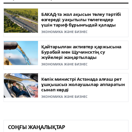
БАКАД-та жол ақысын төлеу тәртібі
өзгереді: уақытылы төлегендер
үшін тариф бұрынғыдай қалады
ЭКОНОМИКА ЖӘНЕ БИЗНЕС
Қайтарылған активтер қаржысына
Бурабай мен Щучинсктің су
жүйелері жаңартылады
ЭКОНОМИКА ЖӘНЕ БИЗНЕС
Көлік министрі Астанада алғаш рет
ұшқышсыз жолаушылар аппаратын
сынап көрді
ЭКОНОМИКА ЖӘНЕ БИЗНЕС
СОҢҒЫ ЖАҢАЛЫҚТАР