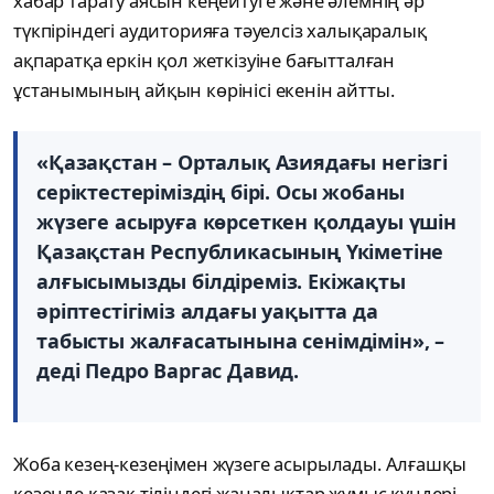
хабар тарату аясын кеңейтуге және әлемнің әр
түкпіріндегі аудиторияға тәуелсіз халықаралық
ақпаратқа еркін қол жеткізуіне бағытталған
ұстанымының айқын көрінісі екенін айтты.
«Қазақстан – Орталық Азиядағы негізгі
серіктестеріміздің бірі. Осы жобаны
жүзеге асыруға көрсеткен қолдауы үшін
Қазақстан Республикасының Үкіметіне
алғысымызды білдіреміз. Екіжақты
әріптестігіміз алдағы уақытта да
табысты жалғасатынына сенімдімін», –
деді Педро Варгас Давид.
Жоба кезең-кезеңімен жүзеге асырылады. Алғашқы
кезеңде қазақ тіліндегі жаңалықтар жұмыс күндері