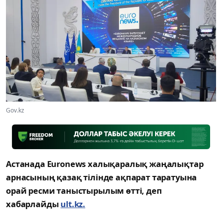
Gov.kz
Астанада Euronews халықаралық жаңалықтар
арнасының қазақ тілінде ақпарат таратуына
орай ресми таныстырылым өтті, деп
хабарлайды
ult.kz.