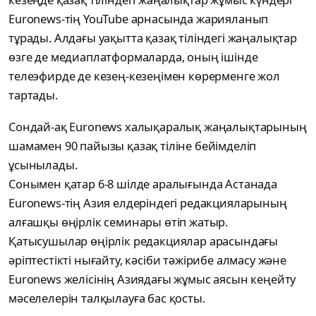
Euronews-тің YouTube арнасында жарияланып
тұрады. Алдағы уақытта қазақ тіліндегі жаңалықтар
өзге де медиаплатформаларда, оның ішінде
телеэфирде де кезең-кезеңімен көрерменге жол
тартады.
Сондай-ақ Euronews халықаралық жаңалықтарының
шамамен 90 пайызы қазақ тіліне бейімделіп
ұсынылады.
Сонымен қатар 6-8 шілде аралығында Астанада
Euronews-тің Азия елдеріндегі редакцияларының
алғашқы өңірлік семинары өтіп жатыр.
Қатысушылар өңірлік редакциялар арасындағы
әріптестікті нығайту, кәсіби тәжірибе алмасу және
Euronews желісінің Азиядағы жұмыс аясын кеңейту
мәселелерін талқылауға бас қосты.