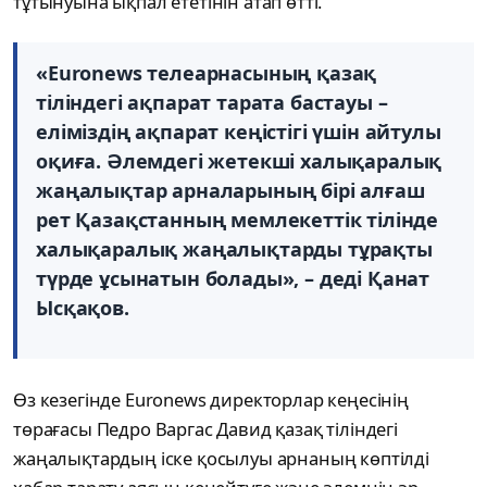
тұтынуына ықпал ететінін атап өтті.
«Euronews телеарнасының қазақ
тіліндегі ақпарат тарата бастауы –
еліміздің ақпарат кеңістігі үшін айтулы
оқиға. Әлемдегі жетекші халықаралық
жаңалықтар арналарының бірі алғаш
рет Қазақстанның мемлекеттік тілінде
халықаралық жаңалықтарды тұрақты
түрде ұсынатын болады», – деді Қанат
Ысқақов.
Өз кезегінде Euronews директорлар кеңесінің
төрағасы Педро Варгас Давид қазақ тіліндегі
жаңалықтардың іске қосылуы арнаның көптілді