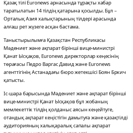
Қазақ тілі Euronews арнасында тұрақты хабар
таратылатын 14 тілдің қатарына қосылды. Бұл –
Орталық Азия халықтарының тілдері арасында
алғаш рет жүзеге асқан бастама.
Таныстырылымға Қазақстан Республикасы
Мәдениет және ақпарат бірінші вице-министрі
Қанат Ысқақов, Euronews директорлар кеңесінің
төрағасы Педро Варгас Давид және Euronews
агенттігінің Астанадағы бюро жетекшісі Боян Бркич
қатысты.
Іс-шара барысында Мәдениет және ақпарат бірінші
вице-министрі Қанат Ысқақов бұл жобаның
мемлекеттік тілдің қолданыс аясын кеңейтуге,
отандық ақпарат кеңістігін дамытуға және қазақтілді
аудиторияның халықаралық сапалы ақпарат