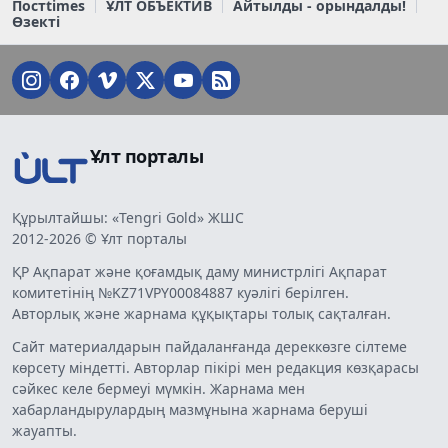
Постtimes
ҰЛТ ОБЪЕКТИВ
Айтылды - орындалды!
Өзекті
Ұлт порталы
Құрылтайшы: «Tengri Gold» ЖШС
2012-2026 © Ұлт порталы
ҚР Ақпарат және қоғамдық даму министрлігі Ақпарат
комитетінің №KZ71VPY00084887 куәлігі берілген.
Авторлық және жарнама құқықтары толық сақталған.
Сайт материалдарын пайдаланғанда дереккөзге сілтеме
көрсету міндетті. Авторлар пікірі мен редакция көзқарасы
сәйкес келе бермеуі мүмкін. Жарнама мен
хабарландырулардың мазмұнына жарнама беруші
жауапты.