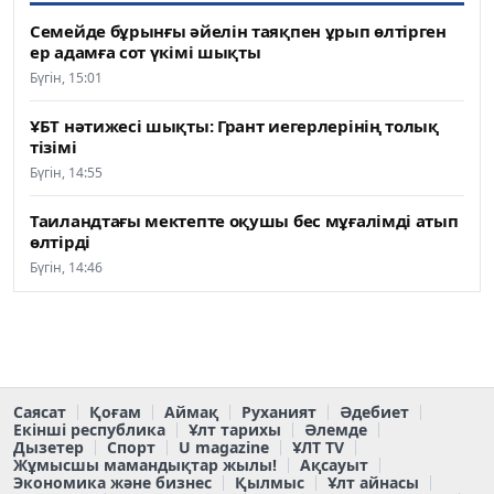
Семейде бұрынғы әйелін таяқпен ұрып өлтірген
ер адамға сот үкімі шықты
Бүгін, 15:01
ҰБТ нәтижесі шықты: Грант иегерлерінің толық
тізімі
Бүгін, 14:55
Таиландтағы мектепте оқушы бес мұғалімді атып
өлтірді
Бүгін, 14:46
Саясат
Қоғам
Аймақ
Руханият
Әдебиет
Екінші республика
Ұлт тарихы
Әлемде
Дызетер
Спорт
U magazine
ҰЛТ TV
Жұмысшы мамандықтар жылы!
Ақсауыт
Экономика және бизнес
Қылмыс
Ұлт айнасы