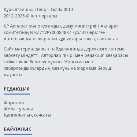
Құрылтайшы: «Tengri Gold» ЖШС
2012-2026 © Ұлт порталы
ҚР Ақпарат және қоғамдық даму министрлігі Ақпарат
комитетінің №KZ71VPY00084887 куәлігі берілген.
Авторлық және жарнама құқықтары толық сақталған.
Сайт материалдарын пайдаланғанда дереккөзге сілтеме
көрсету міндетті. Авторлар пікірі мен редакция көзқарасы
сәйкес келе бермеуі мүмкін. Жарнама мен
хабарландырулардың мазмұнына жарнама беруші
жауапты.
РЕДАКЦИЯ
Жарнама
Жоба туралы
Құпиялылық саясаты
БАЙЛАНЫС