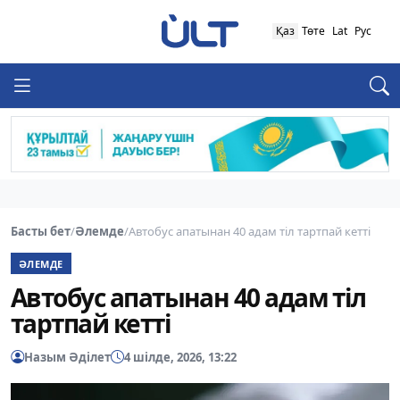
Қаз
Төте
Lat
Рус
Басты бет
/
Әлемде
/
Автобус апатынан 40 адам тіл тартпай кетті
ӘЛЕМДЕ
Автобус апатынан 40 адам тіл
тартпай кетті
Назым Әділет
4 шілде, 2026, 13:22