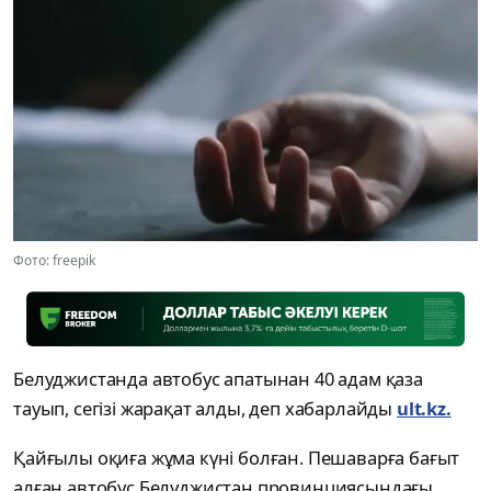
Фото: freepik
Белуджистанда автобус апатынан 40 адам қаза
тауып, сегізі жарақат алды, деп хабарлайды
ult.kz.
Қайғылы оқиға жұма күні болған. Пешаварға бағыт
алған автобус Белуджистан провинциясындағы