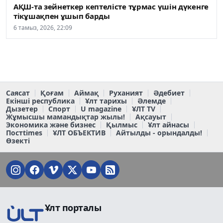
АҚШ-та зейнеткер кептелісте тұрмас үшін дүкенге
тікұшақпен ұшып барды
6 тамыз, 2026, 22:09
Саясат
Қоғам
Аймақ
Руханият
Әдебиет
Екінші республика
Ұлт тарихы
Әлемде
Дызетер
Спорт
U magazine
ҰЛТ TV
Жұмысшы мамандықтар жылы!
Ақсауыт
Экономика және бизнес
Қылмыс
Ұлт айнасы
Постtimes
ҰЛТ ОБЪЕКТИВ
Айтылды - орындалды!
Өзекті
Ұлт порталы