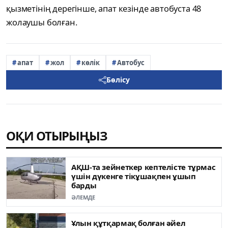
қызметінің дерегінше, апат кезінде автобуста 48
жолаушы болған.
апат
жол
көлік
Автобус
Бөлісу
ОҚИ ОТЫРЫҢЫЗ
АҚШ-та зейнеткер кептелісте тұрмас
үшін дүкенге тікұшақпен ұшып
барды
ӘЛЕМДЕ
Ұлын құтқармақ болған әйел