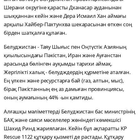
Шерани округіне қарасты Дханасар ауданынан
шыққаннан кейін және Дера Исмаил Хан аймағы
арқылы Хайбер-Пахтунхва шекарасынан өткен соң
бірден шатқалға құлаған.
Белуджистан - Таяу Шығыс пен Оңтүстік Азияның
қиылысындағы Пәкістан, Иран және Ауғанстан
арасында бөлінген ауқымды тарихи аймақ.
Жергілікті халық - белудждердің құрметіне аталған.
Ең үлкен және ресурстарға бай (газ, алтын, мыс),
бірақ Пәкістанның ең аз дамыған провинциясы,
оның аумағының 44% -ын қамтиды.
Алғашқы мәліметтерді Белуджистан бас министрінің
БАҚ және саяси мәселелер жөніндегі көмекшісі
Шахид Ринд жариялаған. Кейін бұл ақпаратты KP
Rescue 1122 құтқару қызметі де растады. Құтқару