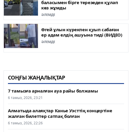
баласымен бірге терезеден құлап
көз жұмды
ӘЛЕМДЕ
Өгей ұлын күрекпен қуып сабаған
ер адам елдің ашуына тиді (ВИДЕО)
ӘЛЕМДЕ
СОҢҒЫ ЖАҢАЛЫҚТАР
7 тамызға арналған ауа райы болжамы
6 тамыз, 2026, 23:21
Алматыда алаяқтар Канье Уэсттің концертіне
жалған билеттер сатпақ болған
6 тамыз, 2026, 22:26