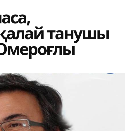
аса,
қалай танушы
п Омероғлы