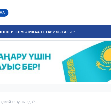
АМА
ІНШІ РЕСПУБЛИКА
ҰЛТ ТАРИХЫ
ТАҒЫ
қалай танушы едік?...