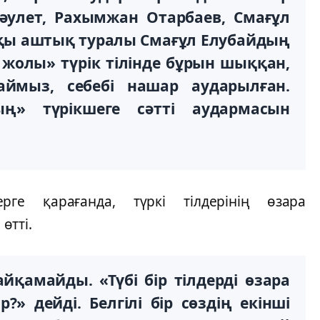
әулет, Рахымжан Отарбаев, Смағұл
лқы аштық туралы Смағұл Елубайдың
 жолы» түрік тілінде бұрын шыққан,
аймыз, себебі нашар аударылған.
ң» түрікшеге сәтті аудармасын
рге қарағанда, түркі тілдерінің өзара
өтті.
қамайды. «Түбі бір тілдерді өзара
» дейді. Белгілі бір сөздің екінші