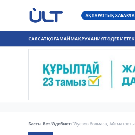
АҚПАРАТТЫҚ ХАБАРЛ
САЯСАТ
ҚОҒАМ
АЙМАҚ
РУХАНИЯТ
ӘДЕБИЕТ
ЕК
Басты бет
/
Әдебиет
/
"Әуезов болмаса, Айтматовты 