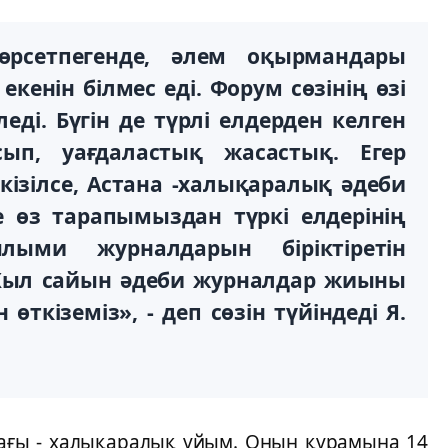
өрсетпегенде, әлем оқырмандары
кенін білмес еді. Форум сөзінің өзі
еді. Бүгін де түрлі елдерден келген
сып, уағдаластық жасастық. Егер
ізілсе, Астана -халықаралық әдеби
е өз тарапымыздан түркі елдерінің
ыми журналдарын біріктіретін
Жыл сайын әдеби журналдар жиыны
кіземіз», - деп сөзін түйіндеді Я.
дағы - халықаралық ұйым. Оның құрамына 14