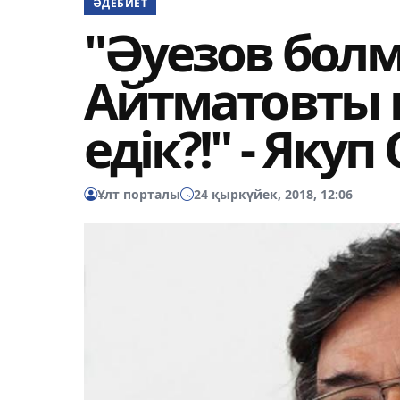
ӘДЕБИЕТ
"Әуезов болм
Айтматовты 
едік?!" - Яку
Ұлт порталы
24 қыркүйек, 2018, 12:06