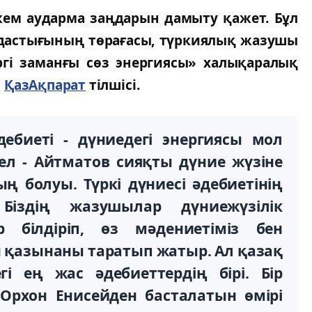
ркем аударма заңдарын дамыту қажет. Бұл
мдастығының төрағасы, түркиялық жазушы
ргі заманғы сөз энергиясы» халықаралық
ы
ҚазАқпарат
тілшісі.
дебиеті - дүниедегі энергиясы мол
лел - Айтматов сияқты дүние жүзіне
болуы. Түркі дүниесі әдебиетінің
Біздің жазушылар дүниежүзілік
р білдіріп, өз мәдениетіміз бен
 қазынаны таратып жатыр. Ал қазақ
егі ең жас әдебиеттердің бірі. Бір
 Орхон Енисейден басталатын өмірі