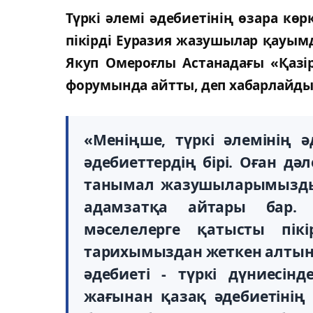
Түркі әлемі әдебиетінің өзара кө
пікірді Еуразия жазушылар қауы
Якуп Омероғлы Астанадағы «Қазі
форумында айтты, деп хабарлайд
«Меніңше, түркі әлемінің ә
әдебиеттердің бірі. Оған дә
танымал жазушыларымыздың 
адамзатқа айтары бар. 
мәселелерге қатысты пікі
тарихымыздан жеткен алтын
әдебиеті - түркі дүниесінд
жағынан қазақ әдебиетінің