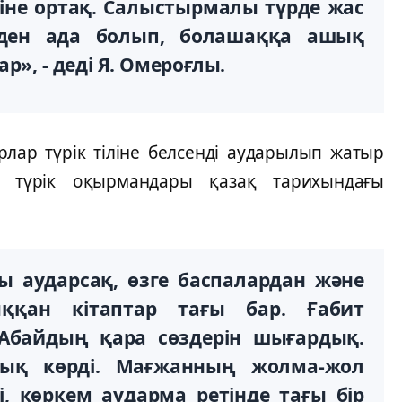
тіне ортақ. Салыстырмалы түрде жас
рден ада болып, болашаққа ашық
р», - деді Я. Омероғлы.
лар түрік тіліне белсенді аударылып жатыр
 түрік оқырмандары қазақ тарихындағы
ды аударсақ, өзге баспалардан және
ққан кітаптар тағы бар. Ғабит
, Абайдың қара сөздерін шығардық.
рық көрді. Мағжанның жолма-жол
і, көркем аударма ретінде тағы бір