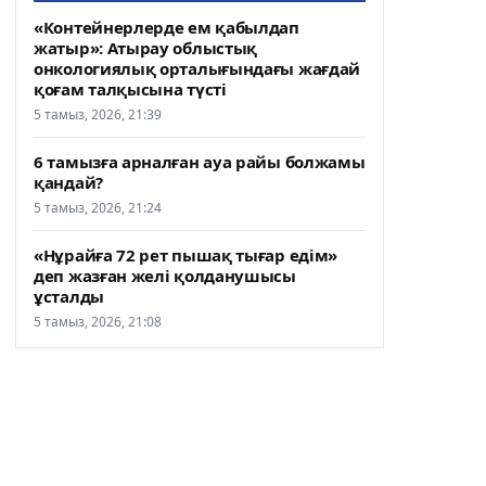
«Контейнерлерде ем қабылдап
жатыр»: Атырау облыстық
онкологиялық орталығындағы жағдай
қоғам талқысына түсті
5 тамыз, 2026, 21:39
6 тамызға арналған ауа райы болжамы
қандай?
5 тамыз, 2026, 21:24
«Нұрайға 72 рет пышақ тығар едім»
деп жазған желі қолданушысы
ұсталды
5 тамыз, 2026, 21:08