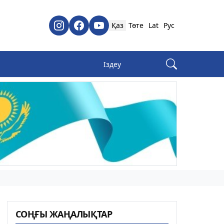
Қаз
Төте
Lat
Рус
СОҢҒЫ ЖАҢАЛЫҚТАР