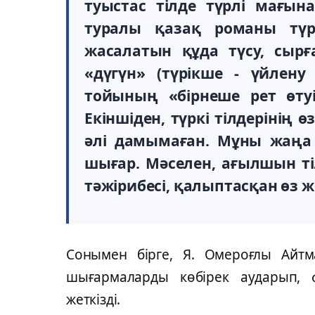
туыстас тілде түрлі мағын
туралы қазақ романы түр
жасалатын құда түсу, сыр
«дүгүн» (түрікше - үйлену
тойының «бірнеше рет өтуі
Екіншіден, түркі тілдерінің
әлі дамымаған. Мұны жаңа 
шығар. Мәселен, ағылшын т
тәжірибесі, қалыптасқан өз ж
Сонымен бірге, Я. Омероғлы Айт
шығармаларды көбірек аударып, ф
жеткізді.