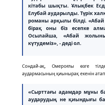
кітабы шықты. Ұлықбек Есд
Елубай аударылды. Түрік ха
романы арқылы білді. «Абай
бірақ оны біз есепке алм
Осылайша, «Абай жолыны
күтудеміз», - деді ол.
Сондай-ақ, Омероғлы өзге тілде
аудармасының қиынырақ екенін атап 
«Сырттағы адамдар мұны бай
аударудың не қиындығы бар?