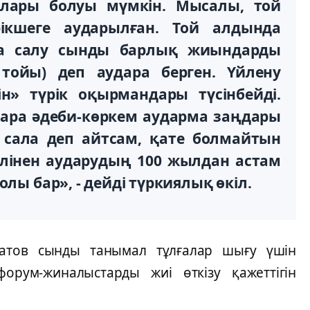
алары болуы мүмкін. Мысалы, той
ікшеге аударылған. Той алдында
ға салу сынды барлық жиындарды
 тойы) деп аудара берген. Үйлену
н» түрік оқырмандары түсінбейді.
 өзара әдеби-көркем аударма заңдары
сала деп айтсам, қате болмайтын
ілінен аударудың 100 жылдан астам
олы бар», - дейді түркиялық өкіл.
матов сынды танымал тұлғалар шығу үшін
орум-жиналыстарды жиі өткізу қажеттігін