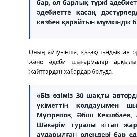
бар, ол барлық түркі әдебие
әдебиетте қасаң дәстүрле
көзбен қарайтын мүмкіндік ба
Оның айтуынша, қазақстандық автор
және әдеби шығармалар арқылы
жайттардан хабардар болуда.
«Біз өзіміз 30 шақты автор
үкіметтің қолдауымен шы
Мүсірепов, Әбіш Кекілбаев
Шәкәрім туралы кітап жа
аударылған өлеңдері бар ед