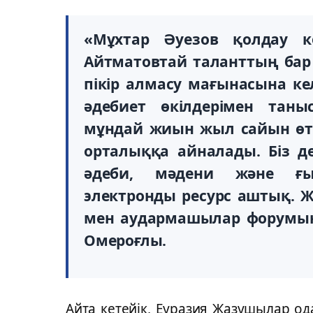
«Мұхтар Әуезов қолдау к
Айтматовтай таланттың бар е
пікір алмасу мағынасына кел
әдебиет өкілдерімен таны
мұндай жиын жыл сайын өтк
орталыққа айналады. Біз д
әдеби, мәдени және ғыл
электронды ресурс аштық. 
мен аудармашылар форумын өт
Омероғлы.
Айта кетейік, Еуразия Жазушылар о