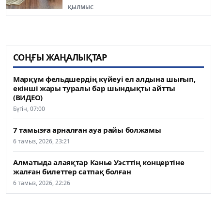
ҚЫЛМЫС
СОҢҒЫ ЖАҢАЛЫҚТАР
Марқұм фельдшердің күйеуі ел алдына шығып,
екінші жары туралы бар шындықты айтты
(ВИДЕО)
Бүгін, 07:00
7 тамызға арналған ауа райы болжамы
6 тамыз, 2026, 23:21
Алматыда алаяқтар Канье Уэсттің концертіне
жалған билеттер сатпақ болған
6 тамыз, 2026, 22:26