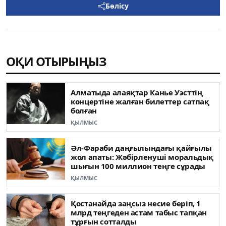
Бөлісу
ОҚИ ОТЫРЫҢЫЗ
Алматыда алаяқтар Канье Уэсттің
концертіне жалған билеттер сатпақ
болған
ҚЫЛМЫС
Әл-Фараби даңғылындағы қайғылы
жол апаты: Жәбірленуші моральдық
шығын 100 миллион теңге сұрады
ҚЫЛМЫС
Қостанайда заңсыз несие беріп, 1
млрд теңгеден астам табыс тапқан
тұрғын сотталды