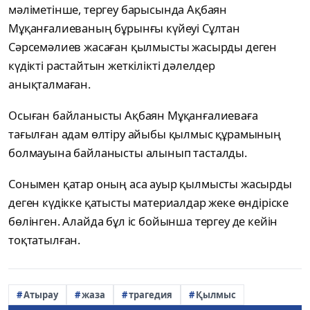
мәліметінше, тергеу барысында Ақбаян
Мұқанғалиеваның бұрынғы күйеуі Сұлтан
Сәрсемәлиев жасаған қылмысты жасырды деген
күдікті растайтын жеткілікті дәлелдер
анықталмаған.
Осыған байланысты Ақбаян Мұқанғалиеваға
тағылған адам өлтіру айыбы қылмыс құрамының
болмауына байланысты алынып тасталды.
Сонымен қатар оның аса ауыр қылмысты жасырды
деген күдікке қатысты материалдар жеке өндіріске
бөлінген. Алайда бұл іс бойынша тергеу де кейін
тоқтатылған.
Атырау
жаза
трагедия
Қылмыс