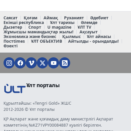
Саясат
Қоғам
Аймақ
Руханият
Әдебиет
Екінші республика
Ұлт тарихы
Әлемде
Дызетер
Спорт
U magazine
ҰЛТ TV
Жұмысшы мамандықтар жылы!
Ақсауыт
Экономика және бизнес
Қылмыс
Ұлт айнасы
Постtimes
ҰЛТ ОБЪЕКТИВ
Айтылды - орындалды!
Өзекті
Ұлт порталы
Құрылтайшы: «Tengri Gold» ЖШС
2012-2026 © Ұлт порталы
ҚР Ақпарат және қоғамдық даму министрлігі Ақпарат
комитетінің №KZ71VPY00084887 куәлігі берілген.