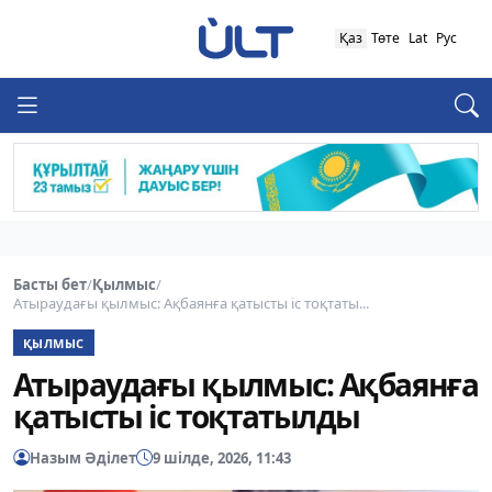
Қаз
Төте
Lat
Рус
Басты бет
/
Қылмыс
/
Атыраудағы қылмыс: Ақбаянға қатысты іс тоқтаты...
ҚЫЛМЫС
Атыраудағы қылмыс: Ақбаянға
қатысты іс тоқтатылды
Назым Әділет
9 шілде, 2026, 11:43