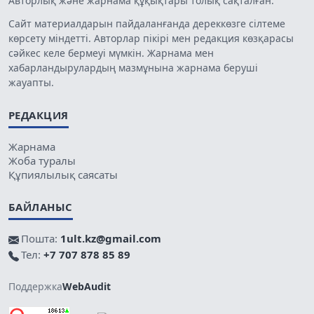
Авторлық және жарнама құқықтары толық сақталған.
Сайт материалдарын пайдаланғанда дереккөзге сілтеме
көрсету міндетті. Авторлар пікірі мен редакция көзқарасы
сәйкес келе бермеуі мүмкін. Жарнама мен
хабарландырулардың мазмұнына жарнама беруші
жауапты.
РЕДАКЦИЯ
Жарнама
Жоба туралы
Құпиялылық саясаты
БАЙЛАНЫС
Пошта:
1ult.kz@gmail.com
Тел:
+7 707 878 85 89
Поддержка
WebAudit