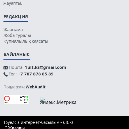
жауапты.
РЕДАКЦИЯ
Жарнама
Жоба туралы
Құпиялылық саясаты
БАЙЛАНЫС
Пошта:
1ult.kz@gmail.com
Тел:
+7 707 878 85 89
Поддержка
WebAudit
Тәуелсіз интернет-басылым - ult.kz
Жоғары