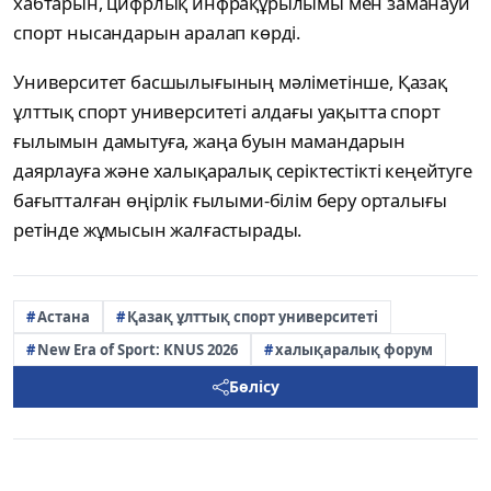
хабтарын, цифрлық инфрақұрылымы мен заманауи
спорт нысандарын аралап көрді.
Университет басшылығының мәліметінше, Қазақ
ұлттық спорт университеті алдағы уақытта спорт
ғылымын дамытуға, жаңа буын мамандарын
даярлауға және халықаралық серіктестікті кеңейтуге
бағытталған өңірлік ғылыми-білім беру орталығы
ретінде жұмысын жалғастырады.
Астана
Қазақ ұлттық спорт университеті
New Era of Sport: KNUS 2026
халықаралық форум
Бөлісу