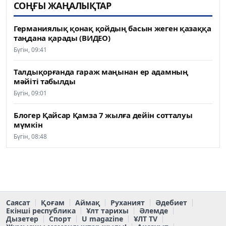
СОҢҒЫ ЖАҢАЛЫҚТАР
Германиялық қонақ қойдың басын жеген қазаққа
таңдана қарады (ВИДЕО)
Бүгін, 09:41
Талдықорғанда гараж маңынан ер адамның
мәйіті табылды
Бүгін, 09:01
Блогер Қайсар Қамза 7 жылға дейін сотталуы
мүмкін
Бүгін, 08:48
Саясат
Қоғам
Аймақ
Руханият
Әдебиет
Екінші республика
Ұлт тарихы
Әлемде
Дызетер
Спорт
U magazine
ҰЛТ TV