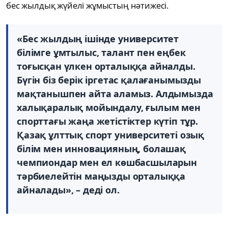
бес жылдық жүйелі жұмыстың нәтижесі.
«Бес жылдың ішінде университет
білімге ұмтылыс, талант пен еңбек
тоғысқан үлкен орталыққа айналды.
Бүгін біз берік іргетас қалағанымызды
мақтанышпен айта аламыз. Алдымызда
халықаралық мойындалу, ғылым мен
спорттағы жаңа жетістіктер күтіп тұр.
Қазақ ұлттық спорт университеті озық
білім мен инновацияның, болашақ
чемпиондар мен ел көшбасшыларын
тәрбиелейтін маңызды орталыққа
айналады», – деді ол.