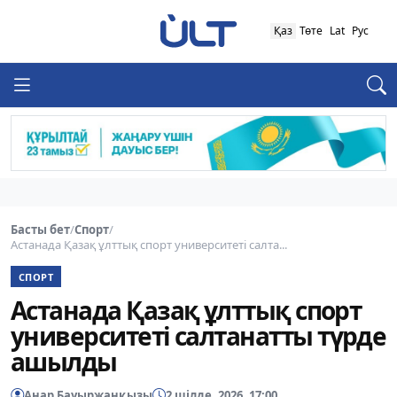
Қаз
Төте
Lat
Рус
Басты бет
/
Спорт
/
Астанада Қазақ ұлттық спорт университеті салта...
СПОРТ
Астанада Қазақ ұлттық спорт
университеті салтанатты түрде
ашылды
Анар Бауыржанқызы
2 шілде, 2026, 17:00