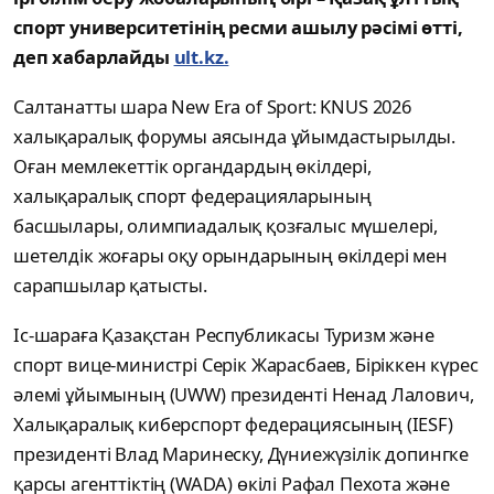
спорт университетінің ресми ашылу рәсімі өтті,
деп хабарлайды
ult.kz.
Салтанатты шара New Era of Sport: KNUS 2026
халықаралық форумы аясында ұйымдастырылды.
Оған мемлекеттік органдардың өкілдері,
халықаралық спорт федерацияларының
басшылары, олимпиадалық қозғалыс мүшелері,
шетелдік жоғары оқу орындарының өкілдері мен
сарапшылар қатысты.
Іс-шараға Қазақстан Республикасы Туризм және
спорт вице-министрі Серік Жарасбаев, Біріккен күрес
әлемі ұйымының (UWW) президенті Ненад Лалович,
Халықаралық киберспорт федерациясының (IESF)
президенті Влад Маринеску, Дүниежүзілік допингке
қарсы агенттіктің (WADA) өкілі Рафал Пехота және