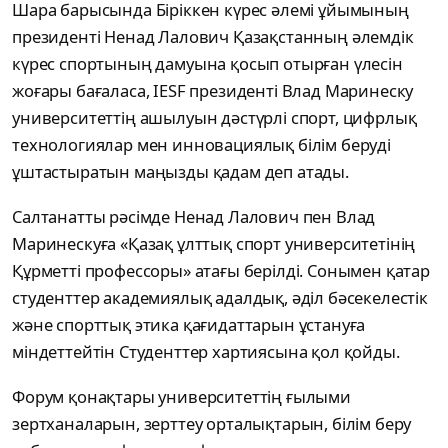
Шара барысында Біріккен күрес әлемі ұйымының
президенті Ненад Лалович Қазақстанның әлемдік
күрес спортының дамуына қосып отырған үлесін
жоғары бағаласа, IESF президенті Влад Маринеску
университеттің ашылуын дәстүрлі спорт, цифрлық
технологиялар мен инновациялық білім беруді
ұштастыратын маңызды қадам деп атады.
Салтанатты рәсімде Ненад Лалович пен Влад
Маринескуға «Қазақ ұлттық спорт университетінің
Құрметті профессоры» атағы берілді. Сонымен қатар
студенттер академиялық адалдық, әділ бәсекелестік
және спорттық этика қағидаттарын ұстануға
міндеттейтін Студенттер хартиясына қол қойды.
Форум қонақтары университеттің ғылыми
зертханаларын, зерттеу орталықтарын, білім беру