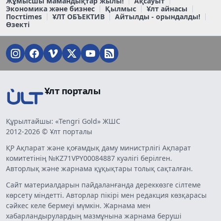
Жұмысшы мамандықтар жылы!
Ақсауыт
Экономика және бизнес
Қылмыс
Ұлт айнасы
Постtimes
ҰЛТ ОБЪЕКТИВ
Айтылды - орындалды!
Өзекті
Ұлт порталы
Құрылтайшы: «Tengri Gold» ЖШС
2012-2026 © Ұлт порталы
ҚР Ақпарат және қоғамдық даму министрлігі Ақпарат
комитетінің №KZ71VPY00084887 куәлігі берілген.
Авторлық және жарнама құқықтары толық сақталған.
Сайт материалдарын пайдаланғанда дереккөзге сілтеме
көрсету міндетті. Авторлар пікірі мен редакция көзқарасы
сәйкес келе бермеуі мүмкін. Жарнама мен
хабарландырулардың мазмұнына жарнама беруші