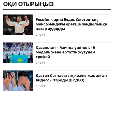
ОҚИ ОТЫРЫҢЫЗ
Ресейлік арна Елдос Сметовтың
мансабындағы ерекше заңдылыққа
назар аударды
СПОРТ
Қазақстан – Азияда үшінші: 49
медаль жəне əртістік жүзуден
трофей
СПОРТ
Дастан Сәтпаевтың көзіне жас алған
видеосы тарады (ВИДЕО)
СПОРТ