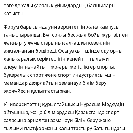
өзге де халықаралық ұйымдардың басшылары
қатысты.
Форум барысында университеттің жаңа кампусы
таныстырылды. Бұл соңғы бес жыл бойы жүргізілген
жаңғырту жұмыстарының алғашқы кезеңінің
аяқталғанын білдіреді. Осы уақыт ішінде оқу орны
халықаралық серіктестігін кеңейтіп, ғылыми
әлеуетін нығайтып, жоғары жетістіктер спорты,
бұқаралық спорт және спорт индустриясы үшін
мамандар даярлайтын заманауи білім беру
экожүйесін қалыптастырған.
Университеттің құрылтайшысы Нұрасыл Медеудің
айтуынша, жаңа білім ордасы Қазақстанда спорт
саласына арналған заманауи білім беру және
ғылыми платформаны қалыптастыру бағытындағы