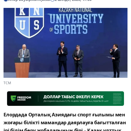
ТСМ
Елордада Орталық Азиядағы спорт ғылымы мен
жоғары білікті мамандар даярлауға бағытталған
ірі білім беру жобаларының бірі – Қазақ ұлттық