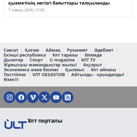
қызметінің негізгі бағыттары талқыланды
7 тамыз, 2026, 17:59
Саясат
Қоғам
Аймақ
Руханият
Әдебиет
Екінші республика
Ұлт тарихы
Әлемде
Дызетер
Спорт
U magazine
ҰЛТ TV
Жұмысшы мамандықтар жылы!
Ақсауыт
Экономика және бизнес
Қылмыс
Ұлт айнасы
Постtimes
ҰЛТ ОБЪЕКТИВ
Айтылды - орындалды!
Өзекті
Ұлт порталы