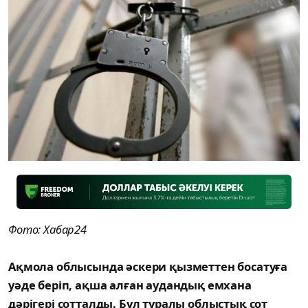
Фото: Хабар24
Ақмола облысында әскери қызметтен босатуға
уәде беріп, ақша алған аудандық емхана
дәрігері сотталды. Бұл туралы облыстық сот