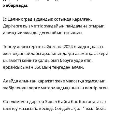
хабарлады.
Іс Целиноград аудандық сотында қаралған.
Дәрігерге қызметтік жағдайын пайдалана отырып
алаяқтық жасады деген айып тағылған.
Тергеу деректеріне сәйкес, ол 2024 жылдың қазан–
желтоқсан айлары аралығында үш азаматқа әскери
қызметті кейінге қалдырып беруге уәде етіп,
әрқайсысынан 350 мың теңгеден алған.
Алайда алынған қаражат жеке мақсатқа жұмсалып,
жәбірленушілерге материалдық шығын келтірілген.
Сот үкімімен дәрігер 3 жыл 6 айға бас бостандығын
шектеу жазасына кесілді. Сондай-ақ ол 1 жыл бойы