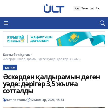
Қаз
Төте
Lat
Рус
Басты бет
/
Қоғам
/
Әскерден қалдырамын деген уәде: дәрігер 3,5 жы...
ҚОҒАМ
Әскерден қалдырамын деген
уәде: дәрігер 3,5 жылға
сотталды
Ұлт порталы
12 мамыр, 2026, 15:53