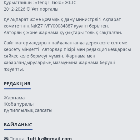
Құрылтайшы: «Tengri Gold» ЖШС
2012-2026 © Ұлт порталы
ҚР Ақпарат және қоғамдық даму министрлігі Ақпарат
комитетінің №KZ71VPY00084887 куәлігі берілген.
Авторлық және жарнама құқықтары толық сақталған.
Сайт материалдарын пайдаланғанда дереккөзге сілтеме
көрсету міндетті. Авторлар пікірі мен редакция көзқарасы
сәйкес келе бермеуі мүмкін. Жарнама мен
хабарландырулардың мазмұнына жарнама беруші
жауапты.
РЕДАКЦИЯ
Жарнама
Жоба туралы
Құпиялылық саясаты
БАЙЛАНЫС
Пошта:
1ult.kz@gmail.com