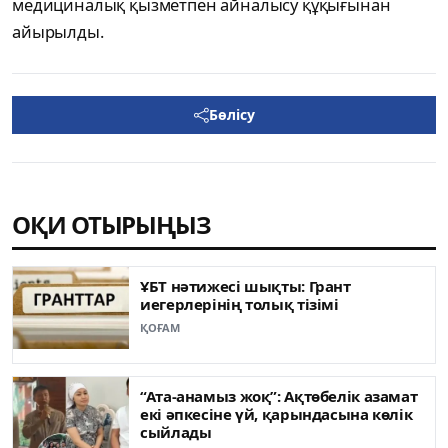
медициналық қызметпен айналысу құқығынан
айырылды.
Бөлісу
ОҚИ ОТЫРЫҢЫЗ
ҰБТ нәтижесі шықты: Грант
иегерлерінің толық тізімі
ҚОҒАМ
“Ата-анамыз жоқ”: Ақтөбелік азамат
екі әпкесіне үй, қарындасына көлік
сыйлады