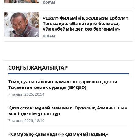
ҚОҒАМ
«Шал» фильмінің жұлдызы Ерболат
Тоғызақов: «Өз пәтерім болмаса,
үйленбеймін деп сөз бергенмін»
ҚОҒАМ
СОҢҒЫ ЖАҢАЛЫҚТАР
Тойда уағыз айтып қамалған қарияның қызы
Тоқаевтан көмек сұрады (ВИДЕО)
7 тамыз, 2026, 20:54
Қазақстан: мұнай мен мыс. Орталық Азияны шын
мәнінде кім ұстап тұр
7 тамыз, 2026, 18:10
«Самұрық-Қазынада» «ҚазМұнайГаздың»