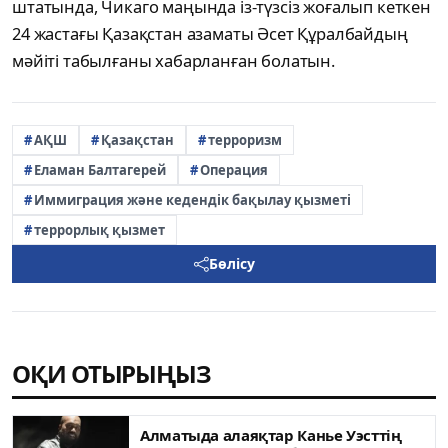
штатында, Чикаго маңында із-түзсіз жоғалып кеткен
24 жастағы Қазақстан азаматы Әсет Құралбайдың
мәйіті табылғаны хабарланған болатын.
АҚШ
Қазақстан
терроризм
Еламан Балтагерей
Операция
Иммиграция және кедендік бақылау қызметі
террорлық қызмет
Бөлісу
ОҚИ ОТЫРЫҢЫЗ
Алматыда алаяқтар Канье Уэсттің