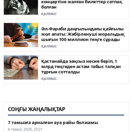
концертіне жалған билеттер сатпақ
болған
ҚЫЛМЫС
Әл-Фараби даңғылындағы қайғылы
жол апаты: Жәбірленуші моральдық
шығын 100 миллион теңге сұрады
ҚЫЛМЫС
Қостанайда заңсыз несие беріп, 1
млрд теңгеден астам табыс тапқан
тұрғын сотталды
ҚЫЛМЫС
СОҢҒЫ ЖАҢАЛЫҚТАР
7 тамызға арналған ауа райы болжамы
6 тамыз, 2026, 23:21