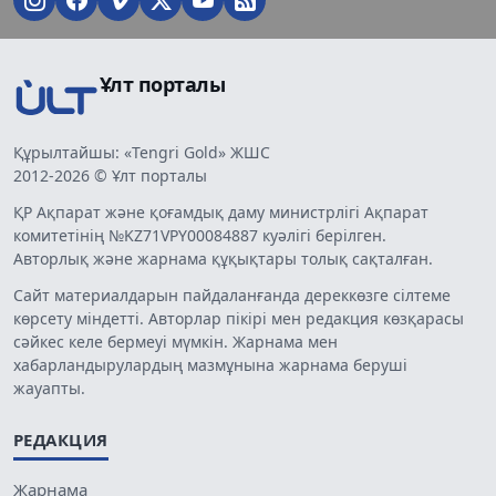
Ұлт порталы
Құрылтайшы: «Tengri Gold» ЖШС
2012-2026 © Ұлт порталы
ҚР Ақпарат және қоғамдық даму министрлігі Ақпарат
комитетінің №KZ71VPY00084887 куәлігі берілген.
Авторлық және жарнама құқықтары толық сақталған.
Сайт материалдарын пайдаланғанда дереккөзге сілтеме
көрсету міндетті. Авторлар пікірі мен редакция көзқарасы
сәйкес келе бермеуі мүмкін. Жарнама мен
хабарландырулардың мазмұнына жарнама беруші
жауапты.
РЕДАКЦИЯ
Жарнама