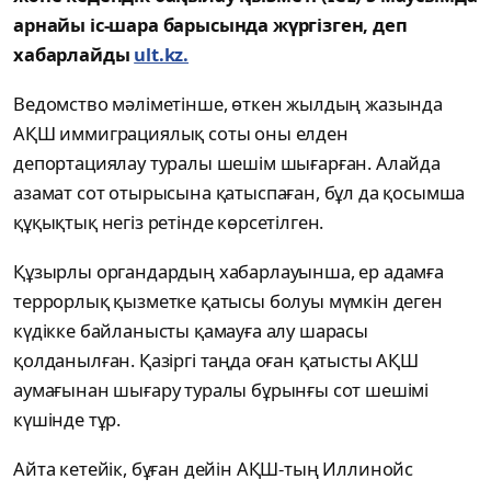
арнайы іс-шара барысында жүргізген, деп
хабарлайды
ult.kz.
Ведомство мәліметінше, өткен жылдың жазында
АҚШ иммиграциялық соты оны елден
депортациялау туралы шешім шығарған. Алайда
азамат сот отырысына қатыспаған, бұл да қосымша
құқықтық негіз ретінде көрсетілген.
Құзырлы органдардың хабарлауынша, ер адамға
террорлық қызметке қатысы болуы мүмкін деген
күдікке байланысты қамауға алу шарасы
қолданылған. Қазіргі таңда оған қатысты АҚШ
аумағынан шығару туралы бұрынғы сот шешімі
күшінде тұр.
Айта кетейік, бұған дейін АҚШ-тың Иллинойс