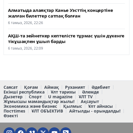
Алматыда алаяқтар Канье Уэсттің концертіне
жалған билеттер сатпақ болған
6 тамыз, 2026, 22:26
АҚШ-та зейнеткер кептелісте тұрмас үшін дүкенге
тікұшақпен ұшып барды
6 тамыз, 2026, 22:09
Саясат
Қоғам
Аймақ
Руханият
Әдебиет
Екінші республика
Ұлт тарихы
Әлемде
Дызетер
Спорт
U magazine
ҰЛТ TV
Жұмысшы мамандықтар жылы!
Ақсауыт
Экономика және бизнес
Қылмыс
Ұлт айнасы
Постtimes
ҰЛТ ОБЪЕКТИВ
Айтылды - орындалды!
Өзекті