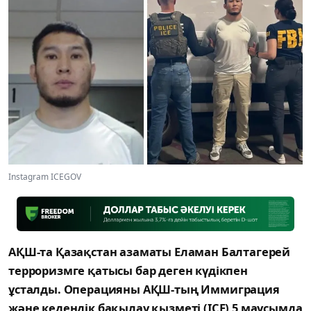
Instagram ICEGOV
АҚШ-та Қазақстан азаматы Еламан Балтагерей
терроризмге қатысы бар деген күдікпен
ұсталды. Операцияны АҚШ-тың Иммиграция
және кедендік бақылау қызметі (ICE) 5 маусымда