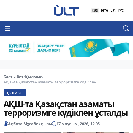
Қаз
Төте
Lat
Рус
Басты бет
/
Қылмыс
/
АҚШ-та Қазақстан азаматы терроризмге күдікпен...
ҚЫЛМЫС
АҚШ-та Қазақстан азаматы
терроризмге күдікпен ұсталды
Ақбота Мұсабекқызы
17 маусым, 2026, 12:05