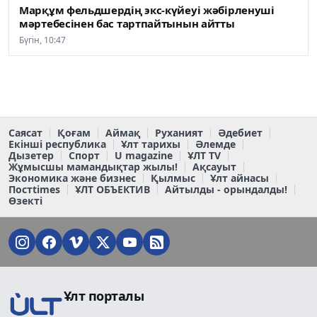
Марқұм фельдшердің экс-күйеуі жәбірленуші
мәртебесінен бас тартпайтынын айтты
Бүгін, 10:47
Саясат
Қоғам
Аймақ
Руханият
Әдебиет
Екінші республика
Ұлт тарихы
Әлемде
Дызетер
Спорт
U magazine
ҰЛТ TV
Жұмысшы мамандықтар жылы!
Ақсауыт
Экономика және бизнес
Қылмыс
Ұлт айнасы
Постtimes
ҰЛТ ОБЪЕКТИВ
Айтылды - орындалды!
Өзекті
Ұлт порталы