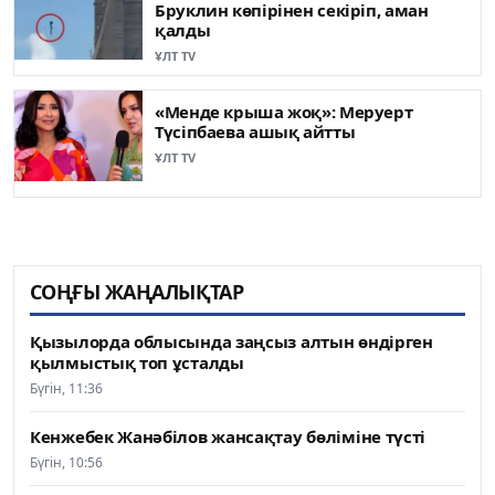
Бруклин көпірінен секіріп, аман
қалды
ҰЛТ TV
«Менде крыша жоқ»: Меруерт
Түсіпбаева ашық айтты
ҰЛТ TV
СОҢҒЫ ЖАҢАЛЫҚТАР
Қызылорда облысында заңсыз алтын өндірген
қылмыстық топ ұсталды
Бүгін, 11:36
Кенжебек Жанәбілов жансақтау бөліміне түсті
Бүгін, 10:56