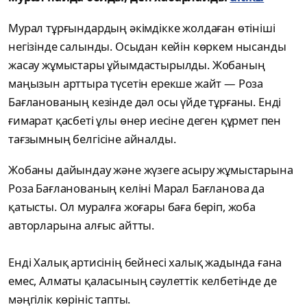
Мурал тұрғындардың әкімдікке жолдаған өтініші
негізінде салынды. Осыдан кейін көркем нысанды
жасау жұмыстары ұйымдастырылды. Жобаның
маңызын арттыра түсетін ерекше жайт — Роза
Бағланованың кезінде дәл осы үйде тұрғаны. Енді
ғимарат қасбеті ұлы өнер иесіне деген құрмет пен
тағзымның белгісіне айналды.
Жобаны дайындау және жүзеге асыру жұмыстарына
Роза Бағланованың келіні Марал Бағланова да
қатысты. Ол муралға жоғары баға беріп, жоба
авторларына алғыс айтты.
Енді Халық артисінің бейнесі халық жадында ғана
емес, Алматы қаласының сәулеттік келбетінде де
мәңгілік көрініс тапты.