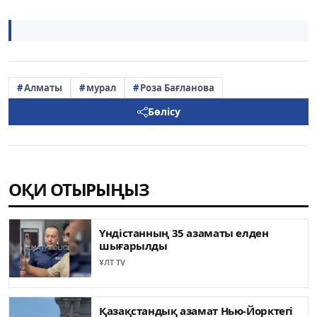
Алматы
мурал
Роза Бағланова
Бөлісу
ОҚИ ОТЫРЫҢЫЗ
Үндістанның 35 азаматы елден
шығарылды
ҰЛТ TV
Қазақстандық азамат Нью-Йорктегі