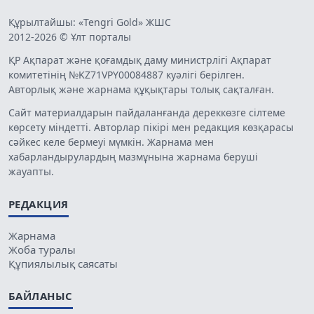
Құрылтайшы: «Tengri Gold» ЖШС
2012-2026 © Ұлт порталы
ҚР Ақпарат және қоғамдық даму министрлігі Ақпарат
комитетінің №KZ71VPY00084887 куәлігі берілген.
Авторлық және жарнама құқықтары толық сақталған.
Сайт материалдарын пайдаланғанда дереккөзге сілтеме
көрсету міндетті. Авторлар пікірі мен редакция көзқарасы
сәйкес келе бермеуі мүмкін. Жарнама мен
хабарландырулардың мазмұнына жарнама беруші
жауапты.
РЕДАКЦИЯ
Жарнама
Жоба туралы
Құпиялылық саясаты
БАЙЛАНЫС