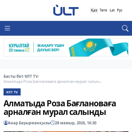
Қаз
Төте
Lat
Рус
Басты бет
/
ҰЛТ TV
/
Алматыда Роза Бағлановаға арналған мурал салын...
ҰЛТ TV
Алматыда Роза Бағлановаға
арналған мурал салынды
Анар Бауыржанқызы
28 мамыр, 2026, 16:30