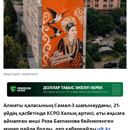
видеодан скриншот
Алматы қаласының Самал-3 шағынауданы, 21-
үйдің қасбетінде КСРО Халық артисі, аты аңызға
айналған әнші Роза Бағланова бейнеленген
мурал пайда болды, деп хабарлайды
ult.kz.