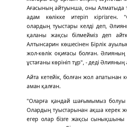
Ағасының айтуынша, оны Алматыда т
адам көлікке итеріп кіргізген
олардың туыстары келді деп, Әлиян
қаланы жақсы білмейміз деп айт
Алтынсарин көшесінен Бірлік ауылы
жол-көлік оқиғасы болған. Әлияның
ұстағаны көрініп тұр", - деді Әлияның 
Айта кетейік, болған жол апатынан көл
аман қалған.
"Оларға қандай шағымымыз болуы 
Олардың туыстарынан ақша керек жоқ
егер олар бізге жақсы сынықшыны 