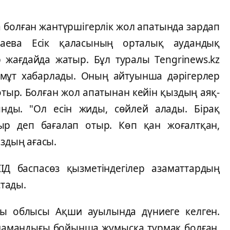
а болған жантүршігерлік жол апатында зардап
аева Есік қаласының орталық аудандық
р жағдайда жатыр. Бұл туралы Tengrinews.kz
хмұт хабарлады. Оның айтуынша дәрігерлер
тыр. Болған жол апатынан кейін қыздың аяқ-
ды. "Ол есін жиды, сөйлей алады. Бірақ
ыр деп бағалап отыр. Көп қан жоғалтқан,
ыздың ағасы.
ІД баспасөз қызметіндегілер азаматтардың
стады.
ы облысы Ақши ауылында дүниеге келген.
і мамандығы бойынша жұмысқа тұрмақ болған.