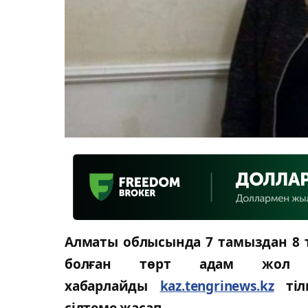
Алматы облысында 7 тамыздан 8 
болған төрт адам жол 
хабарлайды
kaz.tengrinews.kz
тілш
сілтеме жасап.