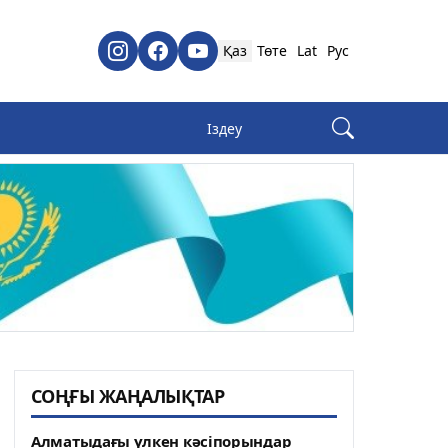
Қаз
Төте
Lat
Рус
СОҢҒЫ ЖАҢАЛЫҚТАР
Алматыдағы үлкен кәсіпорындар