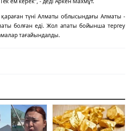
Тек ем керек", - деді Аркен Махмұт.
а қараған түні Алматы облысындағы Алматы -
паты болған еді. Жол апаты бойынша тергеу
амалар тағайындалды.