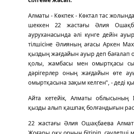
Алматы - Көкпек - Көктал тас жолынд
шеккен 22 жастағы Әлия Ошақб
ауруханасында әлі күнге дейін ауы
тілшісіне Әлияның ағасы Аркен Ма
қыздың жағдайын ауыр деп бағалап о
қолы, жамбасы мен омыртқасы сын
дәрігерлер оның жағдайын өте ау
омыртқасына зақым келген", - деді қ
Айта кетейік, Алматы облысының І
қызды алып қашпақ болғандығын ра
22 жастағы Әлия Ошақбаева Алмат
Жоғары оқу орнын бітіріп, сәулетш