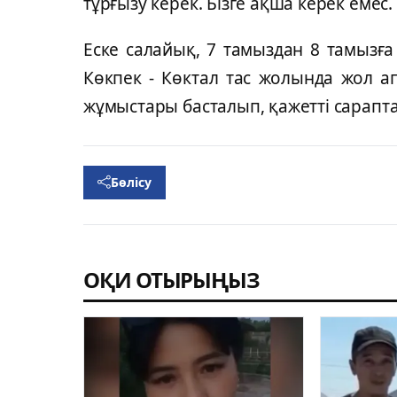
тұрғызу керек. Бізге ақша керек емес. 
Еске салайық, 7 тамыздан 8 тамызғ
Көкпек - Көктал тас жолында жол а
жұмыстары басталып, қажетті сарапт
Бөлісу
ОҚИ ОТЫРЫҢЫЗ