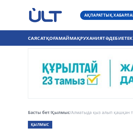
АҚПАРАТТЫҚ ХАБАРЛ
САЯСАТ
ҚОҒАМ
АЙМАҚ
РУХАНИЯТ
ӘДЕБИЕТ
ЕК
Басты бет
/
Қылмыс
/
Алматыда қыз алып қашқан тө
ҚЫЛМЫС