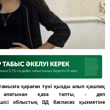
тамызға қараған түні қызды алып қашпақ
апатынан қаза тапты, - деп
ісі облыстық ІІД баспасөз қызметіне