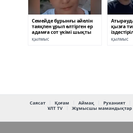
Семейде бұрынғы әйелін
Атырауда
таяқпен ұрып өлтірген ер
қызға ти
адамға сот үкімі шықты
іздестір
ҚЫЛМЫС
ҚЫЛМЫС
Саясат
Қоғам
Аймақ
Руханият
ҰЛТ TV
Жұмысшы мамандықтар