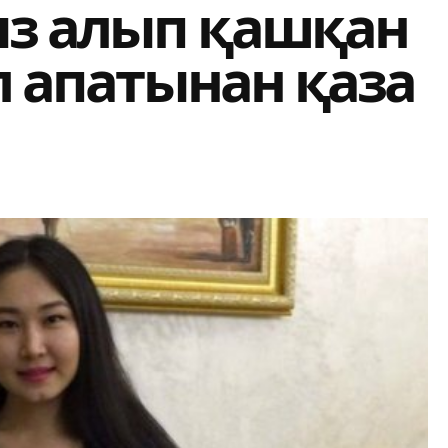
з алып қашқан
ол апатынан қаза