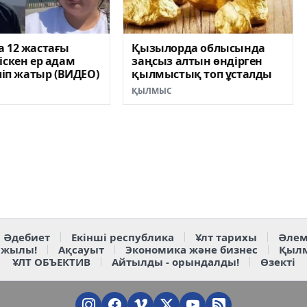
 12 жастағы
Қызылорда облысында
іскен ер адам
заңсыз алтын өндірген
іліп жатыр (ВИДЕО)
қылмыстық топ ұсталды
ҚЫЛМЫС
Әдебиет
Екінші республика
Ұлт тарихы
Әлем
 жылы!
Ақсауыт
Экономика және бизнес
Қыл
ҰЛТ ОБЪЕКТИВ
Айтылды - орындалды!
Өзекті