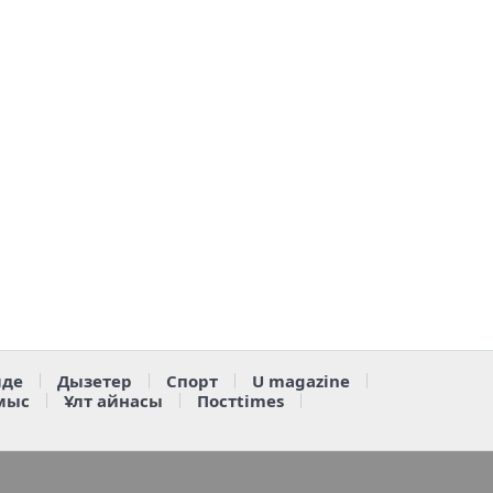
де
Дызетер
Спорт
U magazine
мыс
Ұлт айнасы
Постtimes