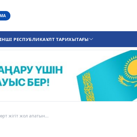
АМА
ІНШІ РЕСПУБЛИКА
ҰЛТ ТАРИХЫ
ТАҒЫ
рт жігіт жол апатын...