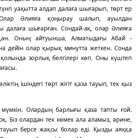
үнгі уақытта алдап далаға шығарып, төрт ер
. "Олар Әлияға қоңырау шалып, ауылдан
ы далаға шығарған. Сондай-ақ, олар Әлияға
қан. Оның айтуынша, Алматыдағы Абай -
на дейін олар қырық минутта жеткен. Сонда
 қолында зорлық белгілері көп. Оны күштеп
ағасы.
іктің ішіндегі төрт жігіт қаза тауып, тек қыз
мүмкін. Олардың барлығы қаза тапты ғой.
. Біз олардан тек көмек ала аламыз, әрине,
тауып берсе жақсы болар еді. Қызды аяққа