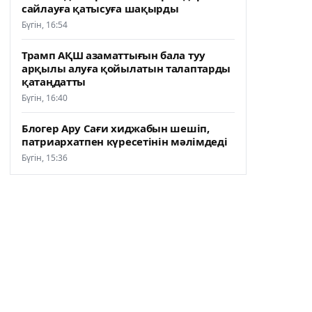
сайлауға қатысуға шақырды
Бүгін, 16:54
Трамп АҚШ азаматтығын бала туу
арқылы алуға қойылатын талаптарды
қатаңдатты
Бүгін, 16:40
Блогер Ару Сағи хиджабын шешіп,
патриархатпен күресетінін мәлімдеді
Бүгін, 15:36