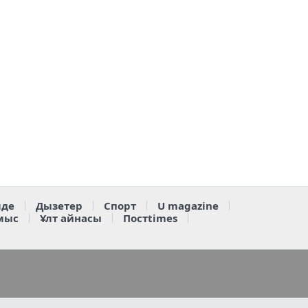
де
Дызетер
Спорт
U magazine
мыс
Ұлт айнасы
Постtimes