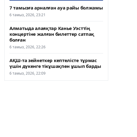
7 тамызға арналған ауа райы болжамы
6 тамыз, 2026, 23:21
Алматыда алаяқтар Канье Уэсттің
концертіне жалған билеттер сатпақ
болған
6 тамыз, 2026, 22:26
АҚШ-та зейнеткер кептелісте тұрмас
үшін дүкенге тікұшақпен ұшып барды
6 тамыз, 2026, 22:09