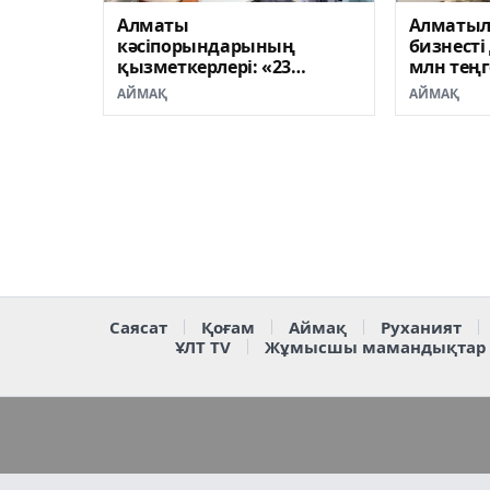
Алматы
Алматыл
кәсіпорындарының
бизнесті
қызметкерлері: «23
млн теңг
тамызда біз өз
жеңілдет
АЙМАҚ
АЙМАҚ
таңдауымызды
алады
жасаймыз»
Саясат
Қоғам
Аймақ
Руханият
ҰЛТ TV
Жұмысшы мамандықтар