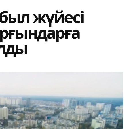
был жүйесі
ұрғындарға
алды