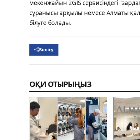
мекенжайын 2GIS сервисіндегі "зарда
сұранысы арқылы немесе Алматы қала
білуге болады.
Бөлісу
ОҚИ ОТЫРЫҢЫЗ