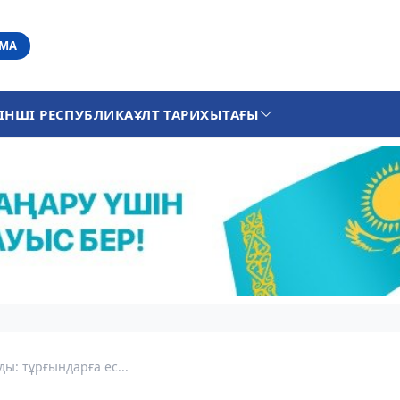
АМА
ІНШІ РЕСПУБЛИКА
ҰЛТ ТАРИХЫ
ТАҒЫ
ы: тұрғындарға ес...