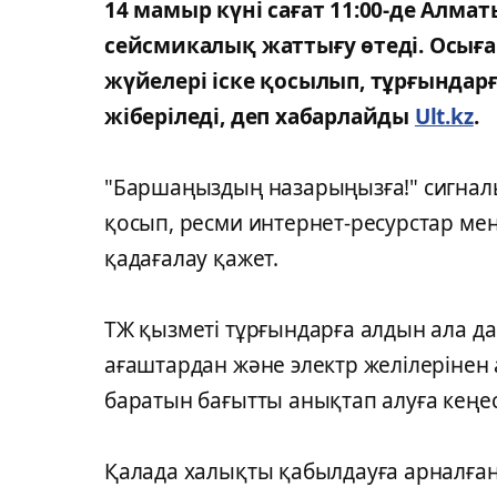
14 мамыр күні сағат 11:00-де Алм
сейсмикалық жаттығу өтеді. Осығ
жүйелері іске қосылып, тұрғында
жіберіледі, деп хабарлайды
Ult.kz
.
"Баршаңыздың назарыңызға!" сигналы
қосып, ресми интернет-ресурстар м
қадағалау қажет.
ТЖ қызметі тұрғындарға алдын ала д
ағаштардан және электр желілерінен 
баратын бағытты анықтап алуға кеңес
Қалада халықты қабылдауға арналған 