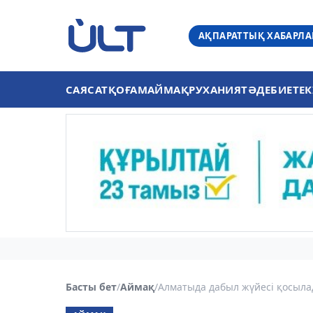
АҚПАРАТТЫҚ ХАБАРЛ
САЯСАТ
ҚОҒАМ
АЙМАҚ
РУХАНИЯТ
ӘДЕБИЕТ
ЕК
Басты бет
/
Аймақ
/
Алматыда дабыл жүйесі қосылад