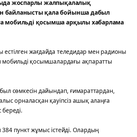
атыда жоспарлы жалпықалалық
ан байланысты қала бойынша дабыл
рға мобильді қосымша арқылы хабарлама
 естілген жағдайда теледидар мен радионы
ен мобильді қосымшалардағы ақпаратты
абыл сөмкесін дайындап, ғимараттардан,
алыс орналасқан қауіпсіз ашық алаңға
 береді.
384 пункт жұмыс істейді. Олардың