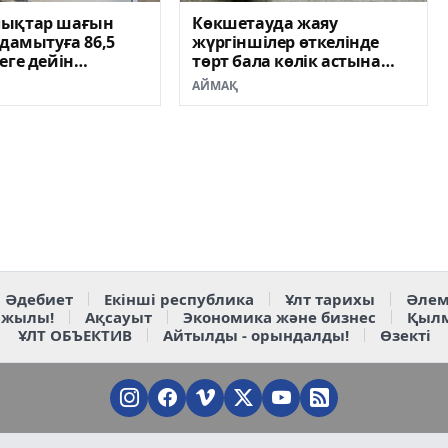
ықтар шағын
Көкшетауда жаяу
 дамытуға 86,5
жүргіншілер өткелінде
еге дейін
төрт бала көлік астына
ілген несие ала
түсті
АЙМАҚ
Әдебиет
Екінші республика
Ұлт тарихы
Әлем
 жылы!
Ақсауыт
Экономика және бизнес
Қыл
ҰЛТ ОБЪЕКТИВ
Айтылды - орындалды!
Өзекті