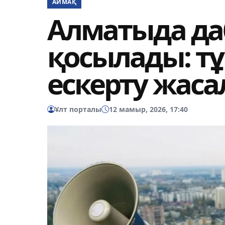
АЙМАҚ
Алматыда да
қосылады: т
ескерту жас
Ұлт порталы
12 мамыр, 2026, 17:40