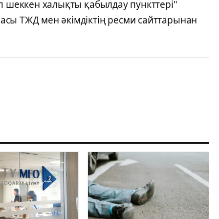
п шеккен халықты қабылдау пункттері"
сы ТЖД мен әкімдіктің ресми сайттарынан