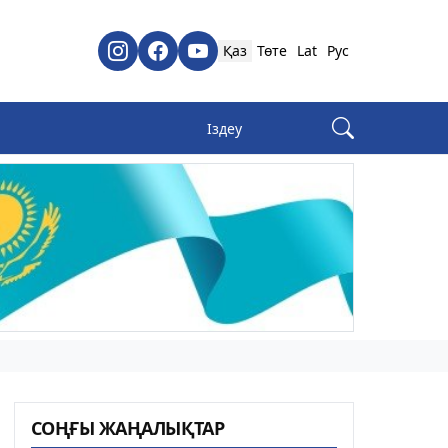
Қаз
Төте
Lat
Рус
СОҢҒЫ ЖАҢАЛЫҚТАР