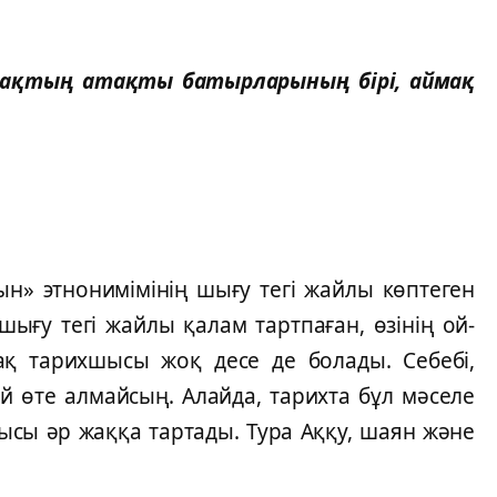
қтың атақты батырларының бірі, аймақ
этнонимімінің шығу тегі жайлы көптеген
ығу тегі жайлы қалам тартпаған, өзінің ой-
азақ тарихшысы жоқ десе де болады. Себебі,
й өте алмайсың. Алайда, тарихта бұл мәселе
сы әр жаққа тартады. Тура Аққу, шаян және