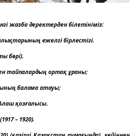
і жазба деректерден білетініміз:
ықтарының ежелгі бірлестігі.
 бөрі).
н тайпалардың ортақ ұраны;
алқының балама атауы;
Алаш қозғалысы.
17 – 1920).
 (қазіргі Қазақстан аумағында), кейіннен