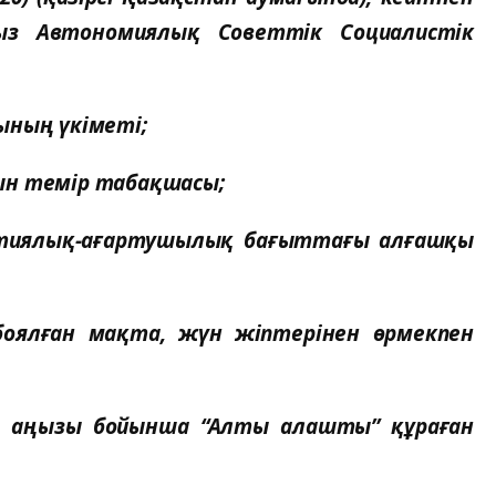
ғыз Автономиялық Советтік Социалистік
ның үкіметі;
н темір табақшасы;
ялық-ағартушылық бағыттағы алғашқы
ған мақта, жүн жіптерінен өрмекпен
ңызы бойынша “Алты алашты” құраған