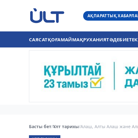
АҚПАРАТТЫҚ ХАБАРЛ
САЯСАТ
ҚОҒАМ
АЙМАҚ
РУХАНИЯТ
ӘДЕБИЕТ
ЕК
Басты бет
/
Ұлт тарихы
/
Алаш, Алты Алаш және А