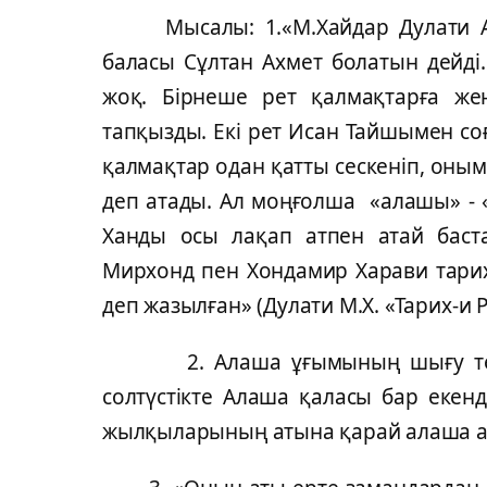
Мысалы: 1.«М.Хайдар Дулати Ал
баласы Сұлтан Ахмет болатын дейді
жоқ. Бірнеше рет қалмақтарға жең
тапқызды. Екі рет Исан Тайшымен соғ
қалмақтар одан қатты сескеніп, оны
деп атады. Ал моңғолша «алашы» - «өл
Ханды осы лақап атпен атай баста
Мирхонд пен Хондамир Харави тарих
деп жазылған» (Дулати М.Х. «Тарих-и 
2. Алаша ұғымының шығу тегі т
солтүстікте Алаша қаласы бар екенд
жылқыларының атына қарай алаша а