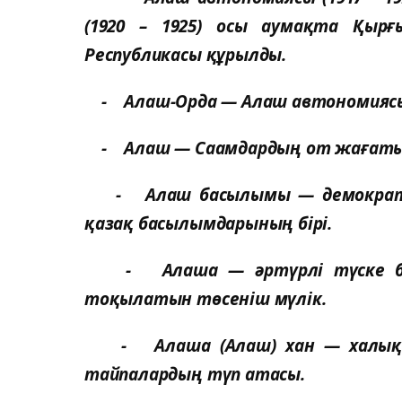
(1920 – 1925) осы аумақта Қыр
Республикасы құрылды.
- Алаш-Орда — Алаш автономиясы
- Алаш — Саамдардың от жағаты
- Алаш басылымы — демократи
қазақ басылымдарының бірі.
- Алаша — әртүрлі түске боял
тоқылатын төсеніш мүлік.
- Алаша (Алаш) хан — халық а
тайпалардың түп атасы.