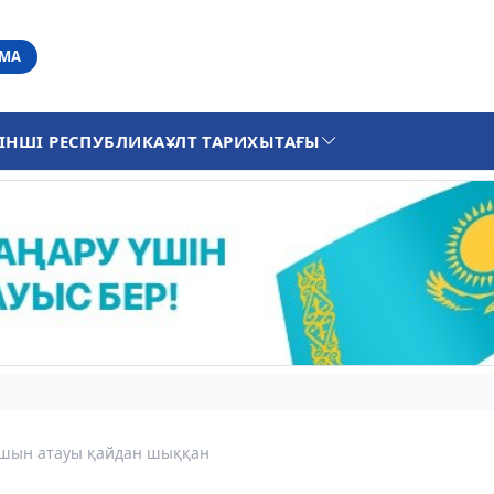
АМА
ІНШІ РЕСПУБЛИКА
ҰЛТ ТАРИХЫ
ТАҒЫ
лшын атауы қайдан шыққан