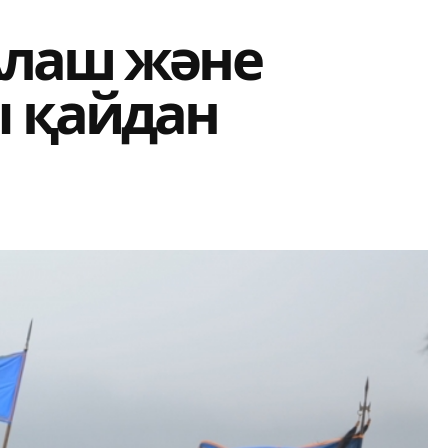
Алаш және
 қайдан