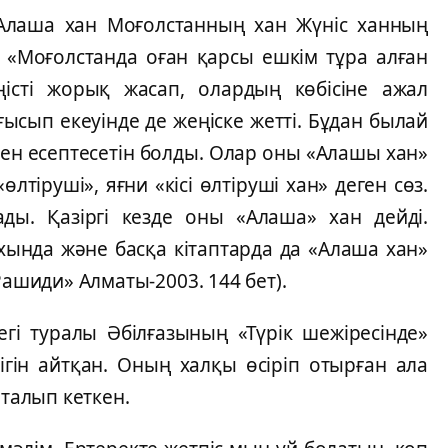
аша хан Моғолстанның хан Жүніс ханның
. «Моғолстанда оған қарсы ешкім тұра алған
істі жорық жасап, олардың көбісіне ажал
ысып екеуінде де жеңіске жетті. Бұдан былай
мен есептесетін болды. Олар оны «Алашы хан»
тіруші», яғни «кісі өлтіруші хан» деген сөз.
ды. Қазіргі кезде оны «Алаша» хан дейді.
ында және басқа кітаптарда да «Алаша хан»
Рашиди» Алматы-2003. 144 бет).
уралы Әбілғазының «Түрік шежіресінде»
ігін айтқан. Оның халқы өсіріп отырған ала
талып кеткен.