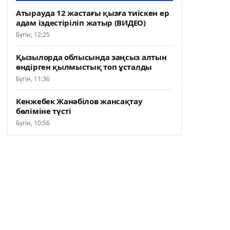
Атырауда 12 жастағы қызға тиіскен ер
адам іздестіріліп жатыр (ВИДЕО)
Бүгін, 12:25
Қызылорда облысында заңсыз алтын
өндірген қылмыстық топ ұсталды
Бүгін, 11:36
Кенжебек Жанәбілов жансақтау
бөліміне түсті
Бүгін, 10:56