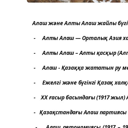
Алаш және Алты Алаш жайлы бүгінг
- Алты Алаш — Орталық Азия хал
- Алты Алаш – Алты қасқыр (Алты
- Алаш - Қазаққа жататын ру ме
- Ежелгі және бүгінгі Қазақ х
- ХХ ғасыр басындағы (1917 жыл) 
- Қазақстандағы Алаш партиясы (19
- Алаш автономиясы (1917 – 1920)