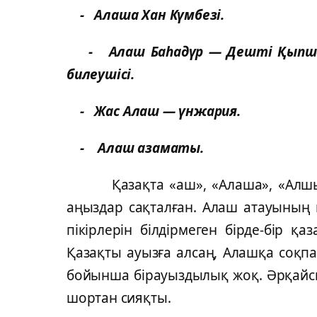
- Алаша Хан Күмбезі.
- Алаш Баһадүр — Дешті Қыпша
билеушісі.
- Жас Алаш — үнжария.
- Алаш азаматы.
Қазақта «аш», «Алаша», «Алшын» 
аңыздар сақталған. Алаш атауының ш
пікірлерін білдірмеген бірде-бір қ
Қазақты ауызға алсаң, Алашқа соқпа
бойынша бірауыздылық жоқ. Әрқайсы
шортан сияқты.