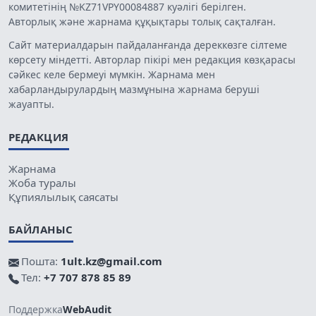
комитетінің №KZ71VPY00084887 куәлігі берілген.
Авторлық және жарнама құқықтары толық сақталған.
Сайт материалдарын пайдаланғанда дереккөзге сілтеме
көрсету міндетті. Авторлар пікірі мен редакция көзқарасы
сәйкес келе бермеуі мүмкін. Жарнама мен
хабарландырулардың мазмұнына жарнама беруші
жауапты.
РЕДАКЦИЯ
Жарнама
Жоба туралы
Құпиялылық саясаты
БАЙЛАНЫС
Пошта:
1ult.kz@gmail.com
Тел:
+7 707 878 85 89
Поддержка
WebAudit