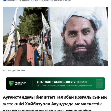
ашық дереккөз
Ауғанстандағы биліктегі Талибан қозғалысының
жетекшісі Хайбатулла Ахундзада мемлекеттік
қызметкерлер мен қозғалыс мүшелеріне