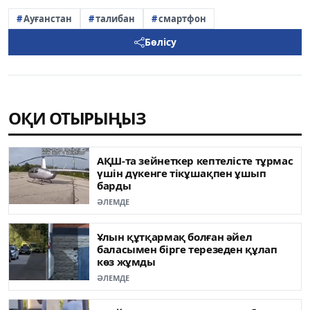
Ауғанстан
талибан
смартфон
Бөлісу
ОҚИ ОТЫРЫҢЫЗ
АҚШ-та зейнеткер кептелісте тұрмас
үшін дүкенге тікұшақпен ұшып
барды
ӘЛЕМДЕ
Ұлын құтқармақ болған әйел
баласымен бірге терезеден құлап
көз жұмды
ӘЛЕМДЕ