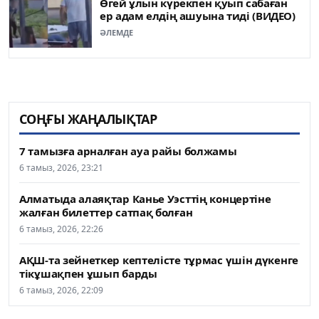
Өгей ұлын күрекпен қуып сабаған
ер адам елдің ашуына тиді (ВИДЕО)
ӘЛЕМДЕ
СОҢҒЫ ЖАҢАЛЫҚТАР
7 тамызға арналған ауа райы болжамы
6 тамыз, 2026, 23:21
Алматыда алаяқтар Канье Уэсттің концертіне
жалған билеттер сатпақ болған
6 тамыз, 2026, 22:26
АҚШ-та зейнеткер кептелісте тұрмас үшін дүкенге
тікұшақпен ұшып барды
6 тамыз, 2026, 22:09