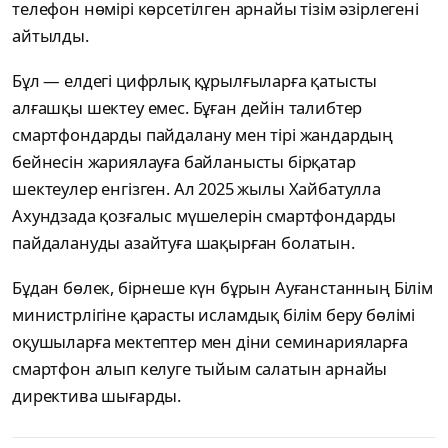
телефон нөмірі көрсетілген арнайы тізім әзірлегені
айтылды.
Бұл — елдегі цифрлық құрылғыларға қатысты
алғашқы шектеу емес. Бұған дейін талибтер
смартфондарды пайдалану мен тірі жандардың
бейнесін жариялауға байланысты бірқатар
шектеулер енгізген. Ал 2025 жылы Хайбатулла
Ахундзада қозғалыс мүшелерін смартфондарды
пайдалануды азайтуға шақырған болатын.
Бұдан бөлек, бірнеше күн бұрын Ауғанстанның Білім
министрлігіне қарасты исламдық білім беру бөлімі
оқушыларға мектептер мен діни семинарияларға
смартфон алып келуге тыйым салатын арнайы
директива шығарды.