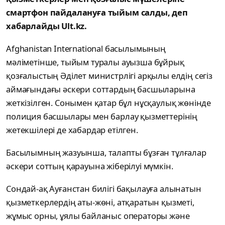
смартфон пайдалануға тыйым салды, деп
хабарлайды Ult.kz.
Afghanistan International басылымының
мәліметінше, тыйым туралы ауызша бұйрық
қозғалыстың Әділет министрлігі арқылы елдің сегіз
аймағындағы әскери соттардың басшыларына
жеткізілген. Сонымен қатар бұл нұсқаулық жөнінде
полиция басшылары мен барлау қызметтерінің
жетекшілері де хабардар етілген.
Басылымның жазуынша, талапты бұзған тұлғалар
әскери соттың қарауына жіберілуі мүмкін.
Сондай-ақ Ауғанстан билігі бақылауға алынатын
қызметкерлердің аты-жөні, атқаратын қызметі,
жұмыс орны, ұялы байланыс операторы және