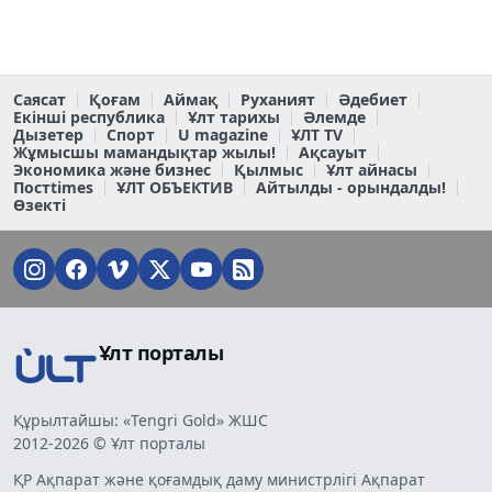
Саясат
Қоғам
Аймақ
Руханият
Әдебиет
Екінші республика
Ұлт тарихы
Әлемде
Дызетер
Спорт
U magazine
ҰЛТ TV
Жұмысшы мамандықтар жылы!
Ақсауыт
Экономика және бизнес
Қылмыс
Ұлт айнасы
Постtimes
ҰЛТ ОБЪЕКТИВ
Айтылды - орындалды!
Өзекті
Ұлт порталы
Құрылтайшы: «Tengri Gold» ЖШС
2012-2026 © Ұлт порталы
ҚР Ақпарат және қоғамдық даму министрлігі Ақпарат