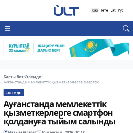
Қаз
Төте
Lat
Рус
Басты бет
/
Әлемде
/
Ауғанстанда мемлекеттік қызметкерлерге смартфо...
ӘЛЕМДЕ
Ауғанстанда мемлекеттік
қызметкерлерге смартфон
қолдануға тыйым салынды
Назым Әділет
10 маусым, 2026, 10:18