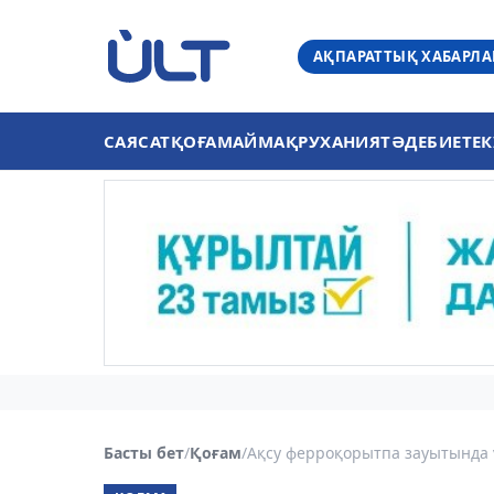
АҚПАРАТТЫҚ ХАБАРЛ
САЯСАТ
ҚОҒАМ
АЙМАҚ
РУХАНИЯТ
ӘДЕБИЕТ
ЕК
Басты бет
/
Қоғам
/
Ақсу ферроқорытпа зауытында 