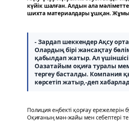
күйік шалған. Алдын ала мәлімет
шихта материалдары ұшқан. Жұмыс
- Зардап шеккендер Ақсу орта
Олардың бірі жансақтау бөлім
қабылдап жатыр. Ал үшіншіс
Оазатайым оқиға туралы мем
тергеу басталды. Компания қ
көрсетіп жатыр,-деп хабарла
Полиция еңбекті қорғау ережелерін б
Оқиғаның мән-жайы мен себептері т