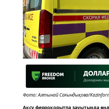
Фото: Алтынай Сағындықова/Kazinfor
Ақсу ферроқорытпа зауытында өнд