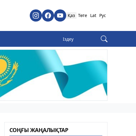
Қаз
Төте
Lat
Рус
СОҢҒЫ ЖАҢАЛЫҚТАР