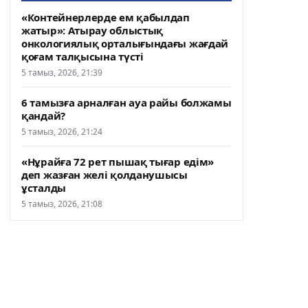
«Контейнерлерде ем қабылдап
жатыр»: Атырау облыстық
онкологиялық орталығындағы жағдай
қоғам талқысына түсті
5 тамыз, 2026, 21:39
6 тамызға арналған ауа райы болжамы
қандай?
5 тамыз, 2026, 21:24
«Нұрайға 72 рет пышақ тығар едім»
деп жазған желі қолданушысы
ұсталды
5 тамыз, 2026, 21:08