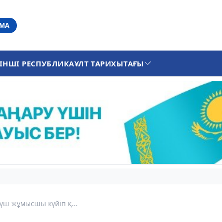
АМА
ІНШІ РЕСПУБЛИКА
ҰЛТ ТАРИХЫ
ТАҒЫ
үш жұмысшы күйіп қ...