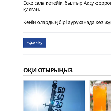
Еске сала кетейік, былтыр Ақсу ферр
қалған.
Кейін олардың бірі ауруханада көз ж
Бөлісу
ОҚИ ОТЫРЫҢЫЗ