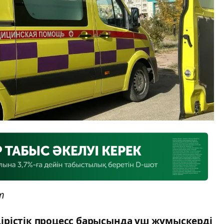
m
ірістік процесс барысында үш жұмыскерді