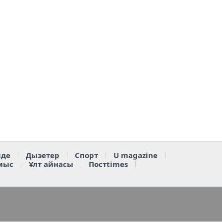
де
Дызетер
Спорт
U magazine
мыс
Ұлт айнасы
Постtimes