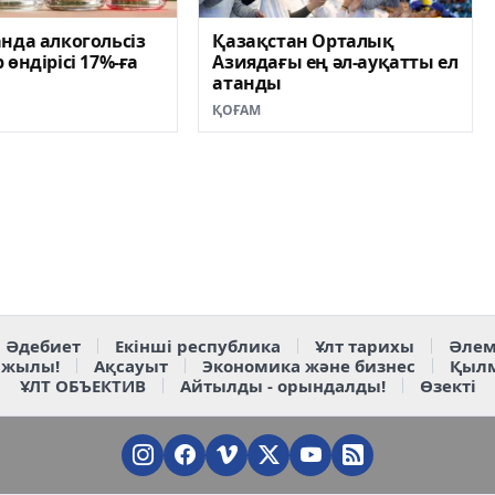
нда алкогольсіз
Қазақстан Орталық
 өндірісі 17%-ға
Азиядағы ең әл-ауқатты ел
атанды
ҚОҒАМ
Әдебиет
Екінші республика
Ұлт тарихы
Әлем
 жылы!
Ақсауыт
Экономика және бизнес
Қыл
ҰЛТ ОБЪЕКТИВ
Айтылды - орындалды!
Өзекті