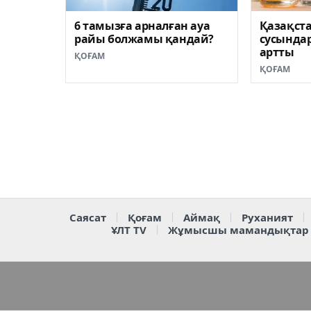
6 тамызға арналған ауа
Қазақста
райы болжамы қандай?
сусындар
артты
ҚОҒАМ
ҚОҒАМ
Саясат
Қоғам
Аймақ
Руханият
ҰЛТ TV
Жұмысшы мамандықтар