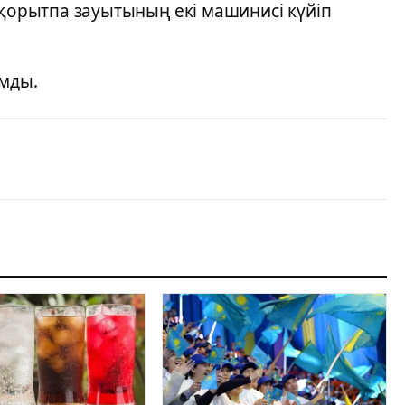
оқорытпа зауытының екі машинисі күйіп
ұмды.