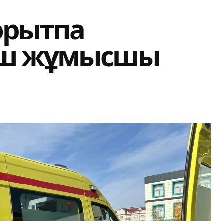
орытпа
үш жұмысшы