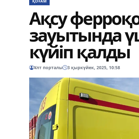
ҚОҒАМ
Ақсу ферроқ
зауытында 
күйіп қалды
Ұлт порталы
3 қыркүйек, 2025, 10:58