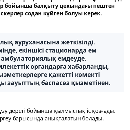
тер бойынша балқыту цехындағы пештен
керлер содан күйген болуы керек.
лық ауруханасына жеткізілді.
інде, екіншісі стационарда ем
і амбулаториялық емдеуде.
лекеттік органдарға хабарланды,
ызметкерлерге қажетті көмекті
ды зауыттың баспасөз қызметінен.
ұзу дерегі бойынша қылмыстық іс қозғады.
ергеу барысында анықталатын болады.