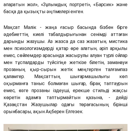
апаратын жол», «Зұлымдық портреті», «Барсик» және
басқа да қызықты әңгімелері енген.
Мақсат Мәлік - жаңа ғасыр басында бізбен бірге
әдебиеттің киелі табалдырығынан сенімді аттаған
дарынды жазушы. Аз жазса да саз жазатын, мистика
мен психологизмдерді қатар өре алатын, әріп арқылы
емес, сөйлемдер арасында жасырулы алуан түрлі ойлар
мен тұспалдарды түйсігіңе жеткізе білетін, заманауи
прозаның қыр-сырын жетік меңгерген талғампаз
қаламгер. Мақсаттың шығармашылығы көп
оқырманға таныс болмаған шығар, бірақ таптаурын
емес, өзге прозаны іздеуші, ерекше стильді жақсы
көретін адамға таптырмайтын қазына, - дейді
Қазақстан Жазушылар одағы төрағасының бірінші
орынбасары, ақын Ақберен Елгезек.