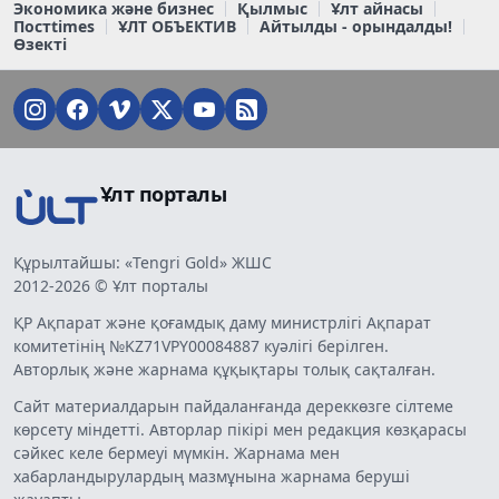
Экономика және бизнес
Қылмыс
Ұлт айнасы
Постtimes
ҰЛТ ОБЪЕКТИВ
Айтылды - орындалды!
Өзекті
Ұлт порталы
Құрылтайшы: «Tengri Gold» ЖШС
2012-2026 © Ұлт порталы
ҚР Ақпарат және қоғамдық даму министрлігі Ақпарат
комитетінің №KZ71VPY00084887 куәлігі берілген.
Авторлық және жарнама құқықтары толық сақталған.
Сайт материалдарын пайдаланғанда дереккөзге сілтеме
көрсету міндетті. Авторлар пікірі мен редакция көзқарасы
сәйкес келе бермеуі мүмкін. Жарнама мен
хабарландырулардың мазмұнына жарнама беруші