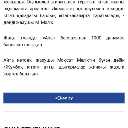
жазылды. Әңгімелер жинағынан туратын кітап жалпы
оқырманға арналған. Әкімдіктің қолдауымен шыққан
кітап қаладағы барлық кітапханаларға таратылады, -
дейді жазушы М. Мәлік.
Жаңа туынды «Abai» баспасынан 1000 данамен
басылып шыққан.
Айта кетсек, жазушы Мақсат Мәліктің бұған дейін
«Жұмбақ кітап» атты шығармалар жинағы жарық
көрген болатын.
Бөлісу