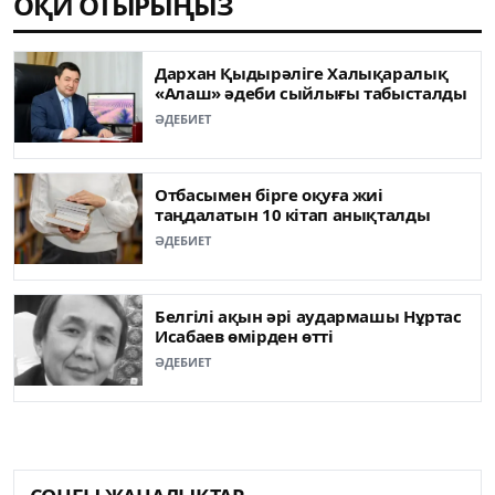
ОҚИ ОТЫРЫҢЫЗ
Дархан Қыдырәліге Халықаралық
«Алаш» әдеби сыйлығы табысталды
ӘДЕБИЕТ
Отбасымен бірге оқуға жиі
таңдалатын 10 кітап анықталды
ӘДЕБИЕТ
Белгілі ақын әрі аудармашы Нұртас
Исабаев өмірден өтті
ӘДЕБИЕТ