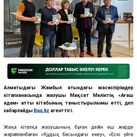
Алматыдағы Жамбыл атындағы жасөспірімдер
кітапханасында жазушы Мақсат Мәліктің «Ағаш
адам» атты кітабының таныстырылымы өтті, деп
хабарлайды
Baq.kz
агенттігі.
Жаңа кітапқа жазушының бұған дейін еш жерде
жарияланбаған «Құдық басындағы екеу», «Ескі үйге