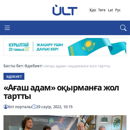
Қаз
Төте
Lat
Рус
Басты бет
/
Әдебиет
/
«Ағаш адам» оқырманға жол тартты
ӘДЕБИЕТ
«Ағаш адам» оқырманға жол
тартты
Ұлт порталы
29 сәуір, 2022, 10:15