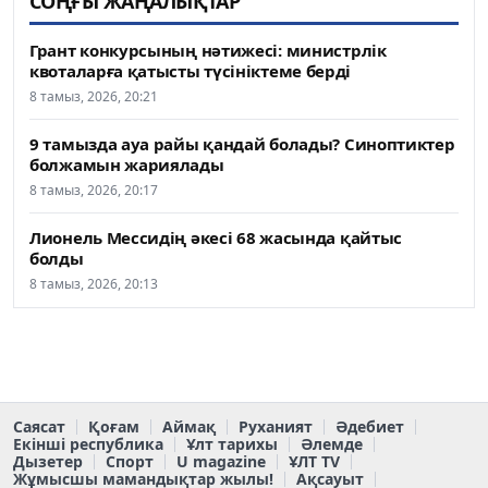
СОҢҒЫ ЖАҢАЛЫҚТАР
Грант конкурсының нәтижесі: министрлік
квоталарға қатысты түсініктеме берді
8 тамыз, 2026, 20:21
9 тамызда ауа райы қандай болады? Синоптиктер
болжамын жариялады
8 тамыз, 2026, 20:17
Лионель Мессидің әкесі 68 жасында қайтыс
болды
8 тамыз, 2026, 20:13
Саясат
Қоғам
Аймақ
Руханият
Әдебиет
Екінші республика
Ұлт тарихы
Әлемде
Дызетер
Спорт
U magazine
ҰЛТ TV
Жұмысшы мамандықтар жылы!
Ақсауыт