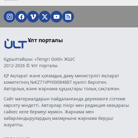
Ұлт порталы
Құрылтайшы: «Tengri Gold» ЖШС
2012-2026 © Ұлт порталы
ҚР Ақпарат және қоғамдық даму министрлігі Ақпарат
комитетінің №KZ71VPY00084887 куәлігі берілген.
Авторлық және жарнама құқықтары толық сақталған.
Сайт материалдарын пайдаланғанда дереккөзге сілтеме
көрсету міндетті. Авторлар пікірі мен редакция көзқарасы
сәйкес келе бермеуі мүмкін. Жарнама мен
хабарландырулардың мазмұнына жарнама беруші
жауапты.