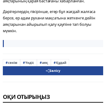
аяқтарының қарая бастағаны хабарланған.
Дәрігерлердің пікірінше, егер бұл жағдай жалғаса
берсе, ер адам рухани мақсатына жеткенге дейін
аяқтарынан айырылып қалу қаупіне тап болуы
мүмкін.
сенім
Үндіс
аяқ
Құдай
Бөлісу
ОҚИ ОТЫРЫҢЫЗ