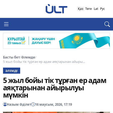
Қаз
Төте
Lat
Рус
Басты бет
/
Әлемде
/
5 жыл бойы тік тұрған ер адам аяқтарынан айыры...
ӘЛЕМДЕ
5 жыл бойы тік тұрған ер адам
аяқтарынан айырылуы
мүмкін
Назым Әділет
16 маусым, 2026, 17:19