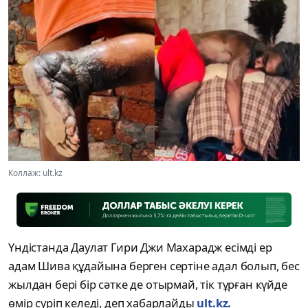
Коллаж: ult.kz
Үндістанда Даулат Гири Джи Махарадж есімді ер
адам Шива құдайына берген сертіне адал болып, бес
жылдан бері бір сәтке де отырмай, тік тұрған күйде
өмір сүріп келеді, деп хабарлайды
ult.kz.