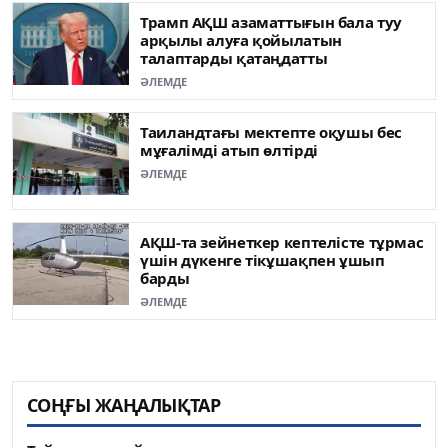
Трамп АҚШ азаматтығын бала туу
арқылы алуға қойылатын
талаптарды қатаңдатты
ӘЛЕМДЕ
Таиландтағы мектепте оқушы бес
мұғалімді атып өлтірді
ӘЛЕМДЕ
АҚШ-та зейнеткер кептелісте тұрмас
үшін дүкенге тікұшақпен ұшып
барды
ӘЛЕМДЕ
СОҢҒЫ ЖАҢАЛЫҚТАР