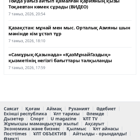
Тойда уағыз айтып қамалған қарияның қызы
Тоқаевтан көмек сұрады (ВИДЕО)
7 тамыз, 2026, 20:54
Қазақстан: мұнай мен мыс. Орталық Азияны шын
мәнінде кім ұстап тұр
7 тамыз, 2026, 18:10
«Самұрық-Қазынада» «ҚазМұнайГаздың»
қызметінің негізгі бағыттары талқыланды
7 тамыз, 2026, 17:59
Саясат
Қоғам
Аймақ
Руханият
Әдебиет
Екінші республика
Ұлт тарихы
Әлемде
Дызетер
Спорт
U magazine
ҰЛТ TV
Жұмысшы мамандықтар жылы!
Ақсауыт
Экономика және бизнес
Қылмыс
Ұлт айнасы
Постtimes
ҰЛТ ОБЪЕКТИВ
Айтылды - орындалды!
Өзекті