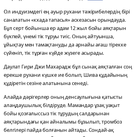
Ол индуизмдегі ең ауыр рухани тәжірибелердің бірі
саналатын «кхада тапасья» аскезасын орындауда.
Бұл серт бойынша ер адам 12 жыл бойы аяқтарын
бүкпей, үнемі тік тұруы тиіс. Оның айтуынша,
ұйықтау мен тамақтануды да арнайы ағаш тірекке
сүйеніп, тік тұрған күйде жүзеге асырады.
Даулат Гири Джи Махарадж бұл сынақ аяқталған соң
ерекше рухани күшке ие болып, Шива құдайының
құдіретін сезіне алатынына сенеді.
Алайда дәрігерлер оның денсаулығына қатысты
алаңдаушылық білдіруде. Мамандар ұзақ уақыт
бойы қозғалыссыз тік тұрудың салдарынан
аяқтарындағы қан айналымы бұзылып, тромбоз
белгілері пайда болғанын айтады. Сондай-ақ