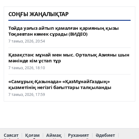
СОҢҒЫ ЖАҢАЛЫҚТАР
Тойда уағыз айтып қамалған қарияның қызы
Тоқаевтан көмек сұрады (ВИДЕО)
7 тамыз, 2026, 20:54
Қазақстан: мұнай мен мыс. Орталық Азияны шын
мәнінде кім ұстап тұр
7 тамыз, 2026, 18:10
«Самұрық-Қазынада» «ҚазМұнайГаздың»
қызметінің негізгі бағыттары талқыланды
7 тамыз, 2026, 17:59
Саясат
Қоғам
Аймақ
Руханият
Әдебиет