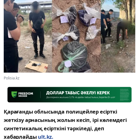
Polisia.kz
Қарағанды облысында полицейлер есірткі
жеткізу арнасының жолын кесіп, ірі көлемдегі
синтетикалық есірткіні тәркіледі, деп
хабарлайды
ult.kz.