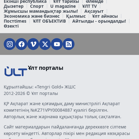
Екінші республика
Ұлт тарихы
Әлемде
Дызетер
Спорт
U magazine
ҰЛТ TV
Жұмысшы мамандықтар жылы!
Ақсауыт
Экономика және бизнес
Қылмыс
Ұлт айнасы
Постtimes
ҰЛТ ОБЪЕКТИВ
Айтылды - орындалды!
Өзекті
Ұлт порталы
Құрылтайшы: «Tengri Gold» ЖШС
2012-2026 © Ұлт порталы
ҚР Ақпарат және қоғамдық даму министрлігі Ақпарат
комитетінің №KZ71VPY00084887 куәлігі берілген.
Авторлық және жарнама құқықтары толық сақталған.
Сайт материалдарын пайдаланғанда дереккөзге сілтеме
көрсету міндетті. Авторлар пікірі мен редакция көзқарасы