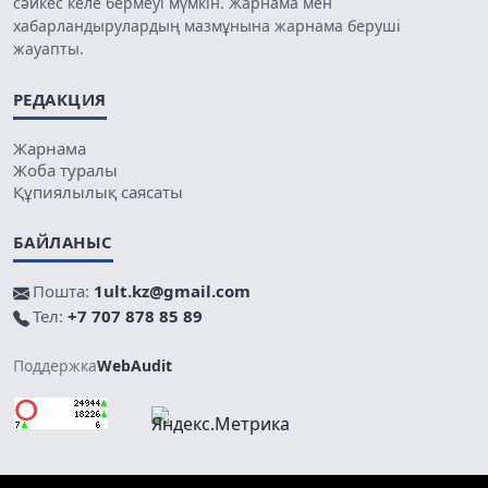
сәйкес келе бермеуі мүмкін. Жарнама мен
хабарландырулардың мазмұнына жарнама беруші
жауапты.
РЕДАКЦИЯ
Жарнама
Жоба туралы
Құпиялылық саясаты
БАЙЛАНЫС
Пошта:
1ult.kz@gmail.com
Тел:
+7 707 878 85 89
Поддержка
WebAudit