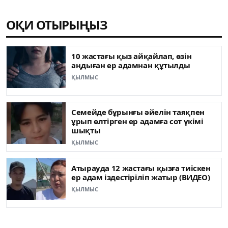
ОҚИ ОТЫРЫҢЫЗ
10 жастағы қыз айқайлап, өзін
аңдыған ер адамнан құтылды
ҚЫЛМЫС
Семейде бұрынғы әйелін таяқпен
ұрып өлтірген ер адамға сот үкімі
шықты
ҚЫЛМЫС
Атырауда 12 жастағы қызға тиіскен
ер адам іздестіріліп жатыр (ВИДЕО)
ҚЫЛМЫС