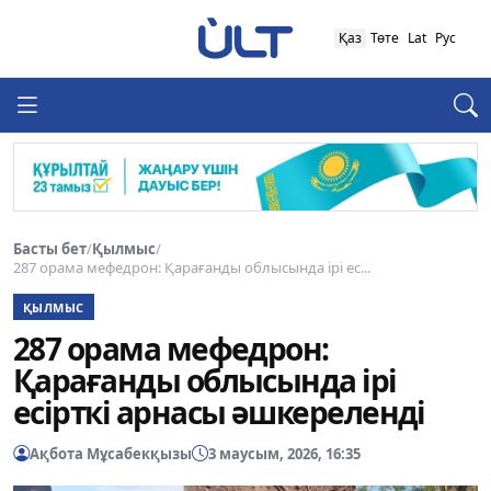
Қаз
Төте
Lat
Рус
Басты бет
/
Қылмыс
/
287 орама мефедрон: Қарағанды облысында ірі ес...
ҚЫЛМЫС
287 орама мефедрон:
Қарағанды облысында ірі
есірткі арнасы әшкереленді
Ақбота Мұсабекқызы
3 маусым, 2026, 16:35