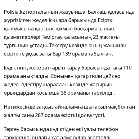
Polisia.kz порталының жазуынша, Балқаш қаласында
жүргізілген жедел іс-шара барысында Есірткі
қылмысына қарсы іс-қимыл басқармасының
қызметкерлері Теміртау қаласының 23 жастағы
тұрғынын ұстады. Тексеру кезінде оның жанынан
есірткіге ұқсас заты бар 139 орама табылған.
Күдіктінің жеке заттарын қарау барысында тағы 110
орама анықталды. Сонымен қатар полицейлер
жедел-іздестіру шаралары кезінде жасырын
орындардан қосымша 38 ораманы тәркіледі.
Нәтижесінде заңсыз айналымға шығарылмақ болған
жалпы саны 287 орама есірткі қолға түсті.
Тергеу барысында күдіктіден екі ұялы телефон
тәркіленіп, ондағы хат алмасулар зерттелді.