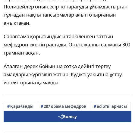
Полицейлер оның есірткі таратуды ұйымдастырған
тұлғадан нақты тапсырмалар алып отырғанын
анықтаған.
Сараптама қорытындысы тәркіленген заттың
мефедрон екенін растады. Оның жалпы салмағы 300
грамнан асқан.
Аталған дерек бойынша сотқа дейінгі тергеу
амалдары жүргізіліп жатыр. Күдікті уақытша ұстау
изоляторына қамалды.
Қарағанды
287 орама мефедрон
есірткі арнасы
Бөлісу